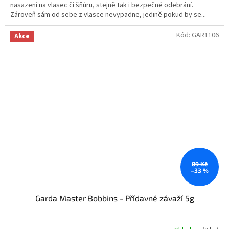
nasazení na vlasec či šňůru, stejně tak i bezpečné odebrání.
Zároveň sám od sebe z vlasce nevypadne, jedině pokud by se...
Kód:
GAR1106
Akce
89 Kč
–33 %
Garda Master Bobbins - Přídavné závaží 5g