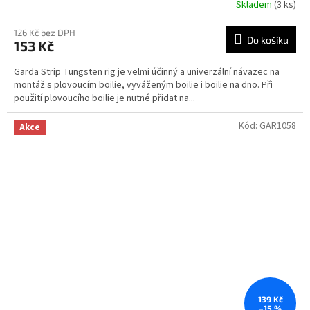
Skladem
(3 ks)
126 Kč bez DPH
Do košíku
153 Kč
Garda Strip Tungsten rig je velmi účinný a univerzální návazec na
montáž s plovoucím boilie, vyváženým boilie i boilie na dno. Při
použití plovoucího boilie je nutné přidat na...
Kód:
GAR1058
Akce
139 Kč
–15 %