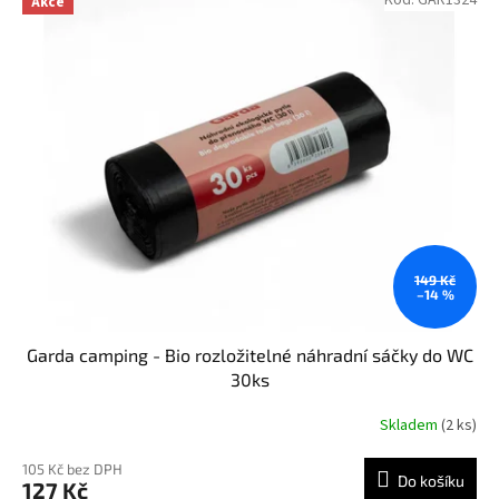
Kód:
GAR1324
Akce
ý
r
p
o
i
d
s
u
p
k
r
t
o
ů
d
u
k
t
ů
149 Kč
–14 %
Garda camping - Bio rozložitelné náhradní sáčky do WC
30ks
Skladem
(2 ks)
105 Kč bez DPH
Do košíku
127 Kč