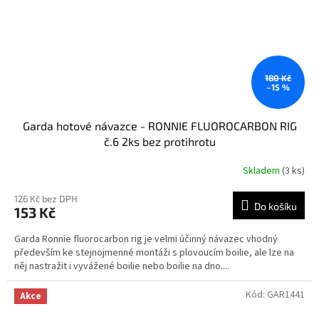
180 Kč
–15 %
Garda hotové návazce - RONNIE FLUOROCARBON RIG
č.6 2ks bez protihrotu
Skladem
(3 ks)
126 Kč bez DPH
Do košíku
153 Kč
Garda Ronnie fluorocarbon rig je velmi účinný návazec vhodný
především ke stejnojmenné montáži s plovoucím boilie, ale lze na
něj nastražit i vyvážené boilie nebo boilie na dno....
Kód:
GAR1441
Akce