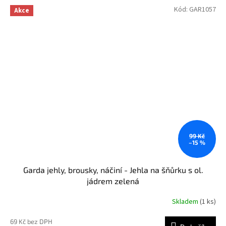
Kód:
GAR1057
Akce
99 Kč
–15 %
Garda jehly, brousky, náčiní - Jehla na šňůrku s ol.
jádrem zelená
Skladem
(1 ks)
69 Kč bez DPH