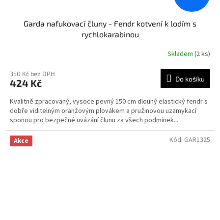
Garda nafukovací čluny - Fendr kotvení k lodím s
rychlokarabinou
Skladem
(2 ks)
350 Kč bez DPH
Do košíku
424 Kč
Kvalitně zpracovaný, vysoce pevný 150 cm dlouhý elastický fendr s
dobře viditelným oranžovým plovákem a pružinovou uzamykací
sponou pro bezpečné uvázání člunu za všech podmínek...
Kód:
GAR1325
Akce