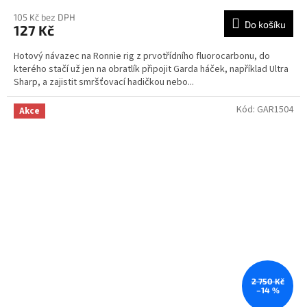
105 Kč bez DPH
Do košíku
127 Kč
Hotový návazec na Ronnie rig z prvotřídního fluorocarbonu, do
kterého stačí už jen na obratlík připojit Garda háček, například Ultra
Sharp, a zajistit smršťovací hadičkou nebo...
Kód:
GAR1504
Akce
2 750 Kč
–14 %