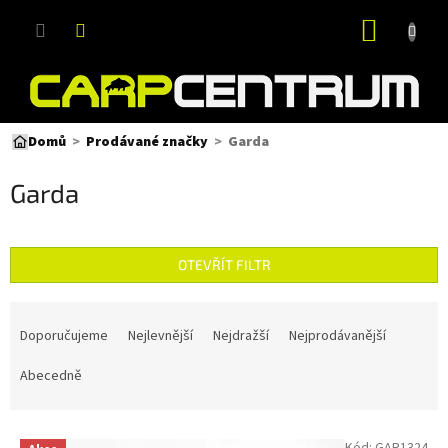
Přejít
NÁKUP
na
obsah
KOŠÍK
Garda
Domů
Prodávané značky
Garda
OTEVŘÍT FILTR
Ř
a
Doporučujeme
Nejlevnější
Nejdražší
Nejprodávanější
z
e
Abecedně
n
í
V
p