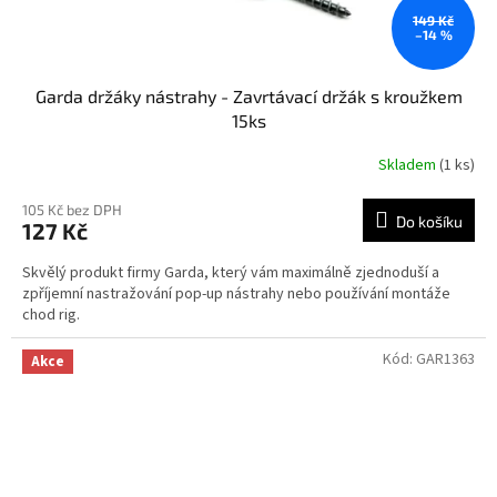
149 Kč
–14 %
Garda držáky nástrahy - Zavrtávací držák s kroužkem
15ks
Skladem
(1 ks)
105 Kč bez DPH
Do košíku
127 Kč
Skvělý produkt firmy Garda, který vám maximálně zjednoduší a
zpříjemní nastražování pop-up nástrahy nebo používání montáže
chod rig.
Kód:
GAR1363
Akce