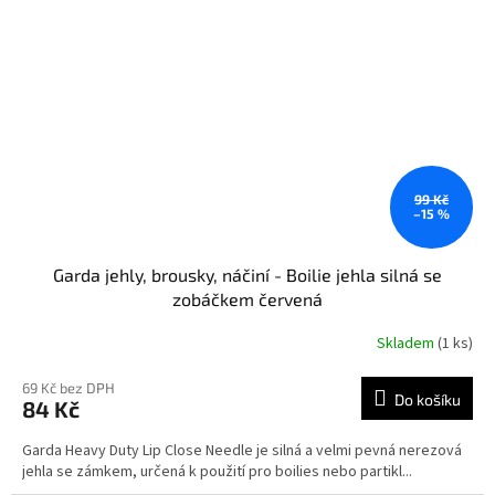
99 Kč
–15 %
Garda jehly, brousky, náčiní - Boilie jehla silná se
zobáčkem červená
Skladem
(1 ks)
69 Kč bez DPH
Do košíku
84 Kč
Garda Heavy Duty Lip Close Needle je silná a velmi pevná nerezová
jehla se zámkem, určená k použití pro boilies nebo partikl...