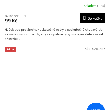
Skladem
(1 ks)
82 Kč bez DPH
Do košíku
99 Kč
Háček bez protihrotu. Neskutečně ostrý a neskutečně chytlavý. Je
velmi účinný v situacích, kdy se opatrné ryby snaží jen zlehka nasát
nástrahu...
Kód:
GAR1437
Akce