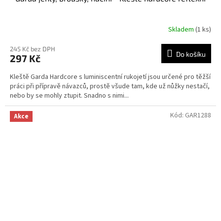
Skladem
(1 ks)
245 Kč bez DPH
Do košíku
297 Kč
Kleště Garda Hardcore s luminiscentní rukojetí jsou určené pro těžší
práci při přípravě návazců, prostě všude tam, kde už nůžky nestačí,
nebo by se mohly ztupit. Snadno s nimi...
Kód:
GAR1288
Akce