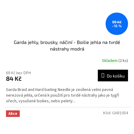
99 Kč
–15 %
Garda jehly, brousky, náčiní - Boilie jehla na tvrdé
nástrahy modrá
Skladem
(2 ks)
69 Kč bez DPH
Do košíku
84 Kč
Garda Braid and Hard baiting Needle je zesílená velmi pevná
nerezová jehla, určená k použití pro tvrdé nástrahy jako je tygří
ořech, vysušené boilies, nebo pelety...
Kód:
GAR1054
Akce