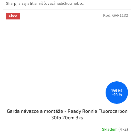
Sharp, a zajistit smršťovací hadičkou nebo...
Kód:
GAR1132
Akce
149 Kč
–14 %
Garda návazce a montáže - Ready Ronnie Fluorocarbon
30lb 20cm 3ks
Skladem
(4 ks)