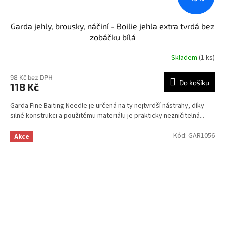
Garda jehly, brousky, náčiní - Boilie jehla extra tvrdá bez
zobáčku bílá
Skladem
(1 ks)
98 Kč bez DPH
Do košíku
118 Kč
Garda Fine Baiting Needle je určená na ty nejtvrdší nástrahy, díky
silné konstrukci a použitému materiálu je prakticky nezničitelná...
Kód:
GAR1056
Akce