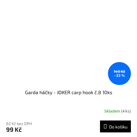
149 Kč
–33 %
Garda háčky - JOKER carp hook č.8 10ks
Skladem
(4 ks)
82 Kč bez DPH
Do košíku
99 Kč