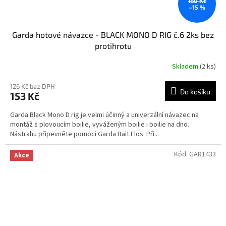
180 Kč
–15 %
Garda hotové návazce - BLACK MONO D RIG č.6 2ks bez
protihrotu
Skladem
(2 ks)
126 Kč bez DPH
Do košíku
153 Kč
Garda Black Mono D rig je velmi účinný a univerzální návazec na
montáž s plovoucím boilie, vyváženým boilie i boilie na dno.
Nástrahu připevněte pomocí Garda Bait Flos. Při...
Kód:
GAR1433
Akce