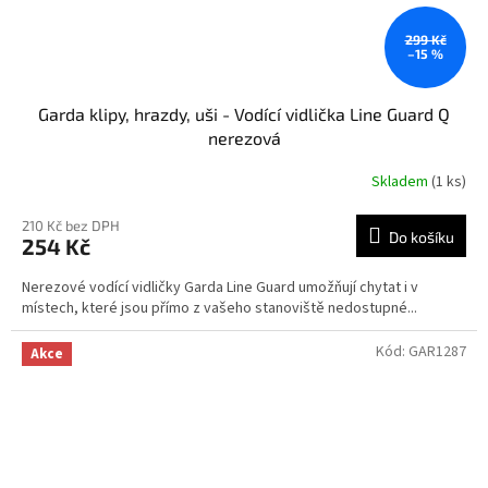
299 Kč
–15 %
Garda klipy, hrazdy, uši - Vodící vidlička Line Guard Q
nerezová
Skladem
(1 ks)
210 Kč bez DPH
Do košíku
254 Kč
Nerezové vodící vidličky Garda Line Guard umožňují chytat i v
místech, které jsou přímo z vašeho stanoviště nedostupné...
Kód:
GAR1287
Akce