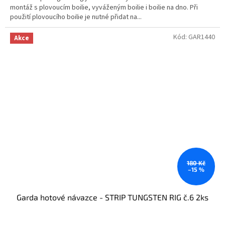
montáž s plovoucím boilie, vyváženým boilie i boilie na dno. Při
použití plovoucího boilie je nutné přidat na...
Kód:
GAR1440
Akce
180 Kč
–15 %
Garda hotové návazce - STRIP TUNGSTEN RIG č.6 2ks