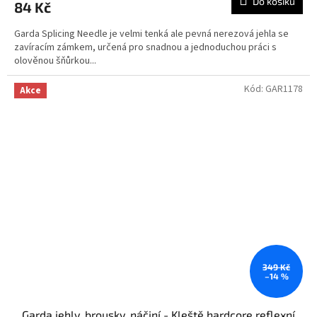
Do košíku
84 Kč
Garda Splicing Needle je velmi tenká ale pevná nerezová jehla se
zavíracím zámkem, určená pro snadnou a jednoduchou práci s
olověnou šňůrkou...
Kód:
GAR1178
Akce
349 Kč
–14 %
Garda jehly, brousky, náčiní - Kleště hardcore reflexní