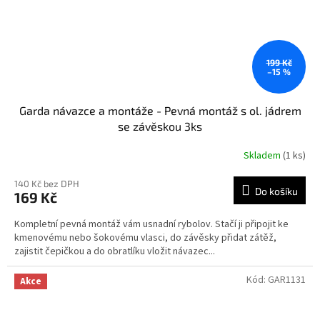
199 Kč
–15 %
Garda návazce a montáže - Pevná montáž s ol. jádrem
se závěskou 3ks
Skladem
(1 ks)
140 Kč bez DPH
Do košíku
169 Kč
Kompletní pevná montáž vám usnadní rybolov. Stačí ji připojit ke
kmenovému nebo šokovému vlasci, do závěsky přidat zátěž,
zajistit čepičkou a do obratlíku vložit návazec...
Kód:
GAR1131
Akce