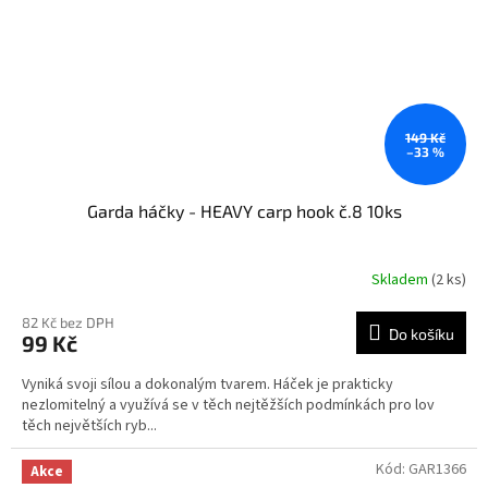
149 Kč
–33 %
Garda háčky - HEAVY carp hook č.8 10ks
Skladem
(2 ks)
Průměrné
hodnocení
produktu
82 Kč bez DPH
Do košíku
99 Kč
je
5,0
Vyniká svoji sílou a dokonalým tvarem. Háček je prakticky
z
nezlomitelný a využívá se v těch nejtěžších podmínkách pro lov
5
těch největších ryb...
hvězdiček.
Kód:
GAR1366
Akce