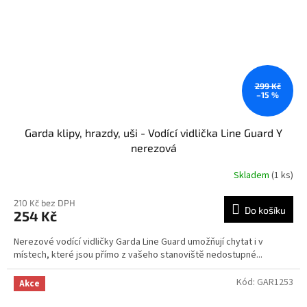
299 Kč
–15 %
Garda klipy, hrazdy, uši - Vodící vidlička Line Guard Y
nerezová
Skladem
(1 ks)
210 Kč bez DPH
Do košíku
254 Kč
Nerezové vodící vidličky Garda Line Guard umožňují chytat i v
místech, které jsou přímo z vašeho stanoviště nedostupné...
Kód:
GAR1253
Akce