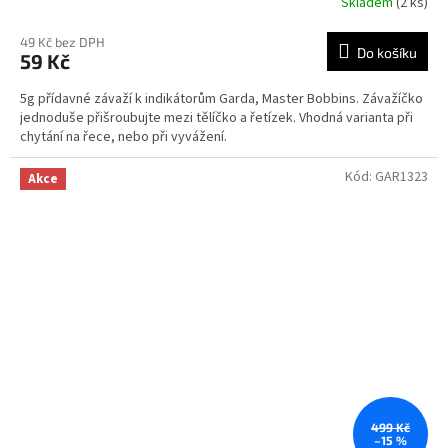
Skladem
(2 ks)
49 Kč bez DPH
Do košíku
59 Kč
5g přídavné závaží k indikátorům Garda, Master Bobbins. Závažíčko
jednoduše přišroubujte mezi tělíčko a řetízek. Vhodná varianta při
chytání na řece, nebo při vyvážení.
Kód:
GAR1323
Akce
499 Kč
–15 %