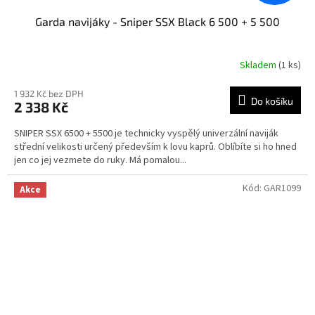
Garda navijáky - Sniper SSX Black 6 500 + 5 500
Skladem
(1 ks)
1 932 Kč bez DPH
Do košíku
2 338 Kč
SNIPER SSX 6500 + 5500 je technicky vyspělý univerzální naviják
střední velikosti určený především k lovu kaprů. Oblíbíte si ho hned
jen co jej vezmete do ruky. Má pomalou...
Kód:
GAR1099
Akce