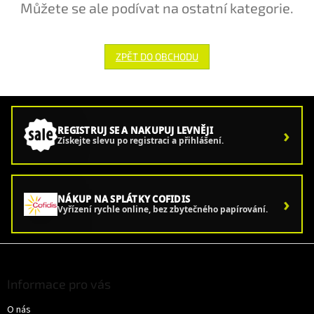
Můžete se ale podívat na ostatní kategorie.
ZPĚT DO OBCHODU
›
REGISTRUJ SE A NAKUPUJ LEVNĚJI
Získejte slevu po registraci a přihlášení.
›
NÁKUP NA SPLÁTKY COFIDIS
Vyřízení rychle online, bez zbytečného papírování.
Z
á
p
Informace pro vás
a
O nás
t