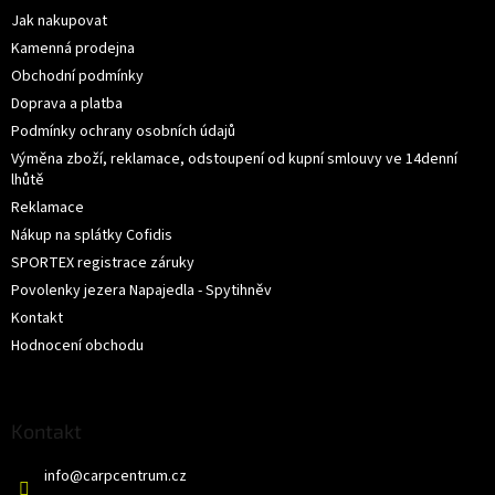
í
Jak nakupovat
Kamenná prodejna
Obchodní podmínky
Doprava a platba
Podmínky ochrany osobních údajů
Výměna zboží, reklamace, odstoupení od kupní smlouvy ve 14denní
lhůtě
Reklamace
Nákup na splátky Cofidis
SPORTEX registrace záruky
Povolenky jezera Napajedla - Spytihněv
Kontakt
Hodnocení obchodu
Kontakt
info
@
carpcentrum.cz