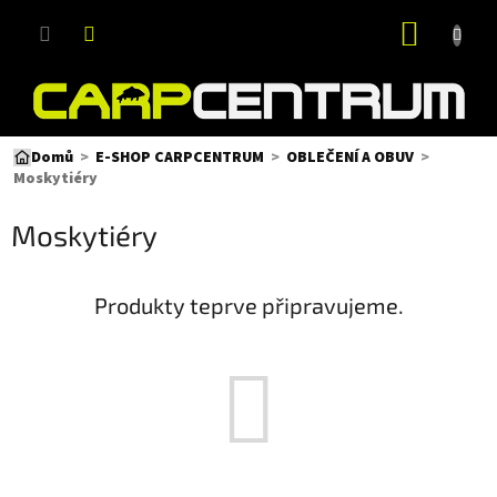
Přejít
NÁKUP
na
obsah
KOŠÍK
Domů
E-SHOP CARPCENTRUM
OBLEČENÍ A OBUV
Moskytiéry
Moskytiéry
Produkty teprve připravujeme.