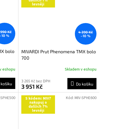
dalších 7%
levněji
 990 Kč
4 390 Kč
–10 %
–10 %
MX bolo
MIVARDI Prut Phenomena TMX bolo
700
v eshopu
Skladem v eshopu
3 265 Kč bez DPH
 košíku
Do košíku
3 951 Kč
-SPHE500
Kód:
MIV-SPHE600
S kódem: MIV7
nakupuj o
dalších 7%
levněji