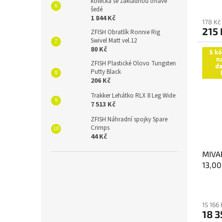
kolečka se základnou tmavě
šedé
1 844 Kč
178 Kč
215 
ZFISH Obratlík Ronnie Rig
Swivel Matt vel.12
80 Kč
S k
n
ZFISH Plastické Olovo Tungsten
da
Putty Black
206 Kč
Trakker Lehátko RLX 8 Leg Wide
7 513 Kč
ZFISH Náhradní spojky Spare
Crimps
44 Kč
MIVA
13,0
15 166
18 3