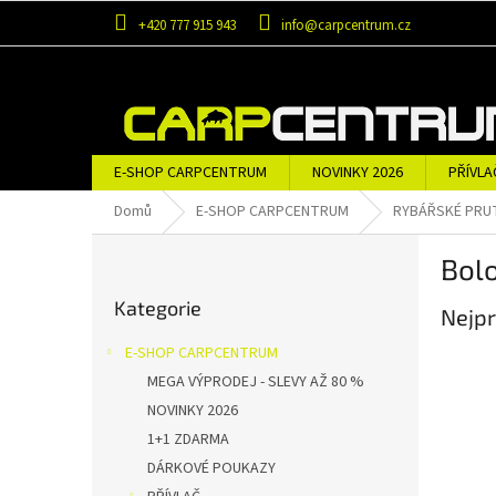
Přejít
+420 777 915 943
info@carpcentrum.cz
na
obsah
E-SHOP CARPCENTRUM
NOVINKY 2026
PŘÍVLA
OBLEČENÍ A OBUV
ZNAČKY
Domů
E-SHOP CARPCENTRUM
RYBÁŘSKÉ PRU
P
Bol
o
Přeskočit
s
Kategorie
kategorie
Nejpr
t
r
E-SHOP CARPCENTRUM
a
MEGA VÝPRODEJ - SLEVY AŽ 80 %
n
NOVINKY 2026
n
í
1+1 ZDARMA
p
DÁRKOVÉ POUKAZY
a