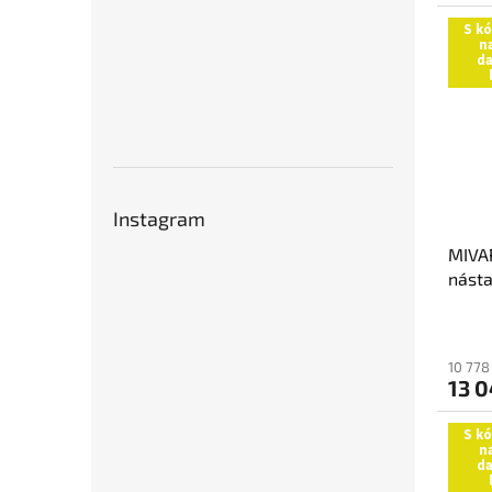
S k
n
da
Instagram
MIVA
nást
10 778
13 0
S k
n
da