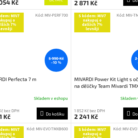
Do
054 Kč
2 871 Kč
Kód:
MIV-PERF700
Kód:
MIV-T
ódem: MIV7
S kódem: MIV7
akupuj o
nakupuj o
lších 7%
dalších 7%
levněji
levněji
5 990 Kč
2
–10 %
DI Perfecta 7 m
MIVARDI Power Kit Light s 
na děličky Team Mivardi TM
Skladem v eshopu
Skladem 
Kč bez DPH
1 852 Kč bez DPH
Do košíku
Do
1 Kč
2 241 Kč
Kód:
MIV-EVOTMXB600
Kód:
MIV-EV
ódem: MIV7
S kódem: MIV7
akupuj o
nakupuj o