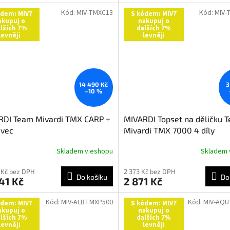
Kód:
MIV-TMXC13
Kód:
MIV-
ódem: MIV7
S kódem: MIV7
akupuj o
nakupuj o
lších 7%
dalších 7%
levněji
levněji
14 490 Kč
3
–10 %
RDI Team Mivardi TMX CARP +
MIVARDI Topset na děličku 
avec
Mivardi TMX 7000 4 díly
Skladem v eshopu
Skladem 
 Kč bez DPH
2 373 Kč bez DPH
Do košíku
Do
41 Kč
2 871 Kč
Kód:
MIV-ALBTMXP500
Kód:
MIV-AQ
ódem: MIV7
S kódem: MIV7
akupuj o
nakupuj o
lších 7%
dalších 7%
levněji
levněji