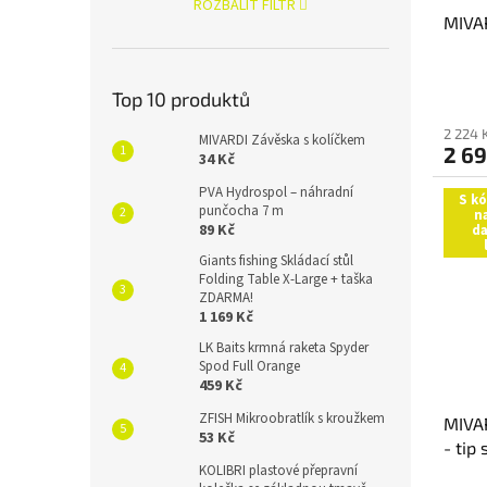
ROZBALIT FILTR
MIVA
Top 10 produktů
2 224 
MIVARDI Závěska s kolíčkem
2 69
34 Kč
PVA Hydrospol – náhradní
S k
punčocha 7 m
n
89 Kč
da
Giants fishing Skládací stůl
Folding Table X-Large + taška
ZDARMA!
1 169 Kč
LK Baits krmná raketa Spyder
Spod Full Orange
459 Kč
ZFISH Mikroobratlík s kroužkem
MIVA
53 Kč
- tip
KOLIBRI plastové přepravní