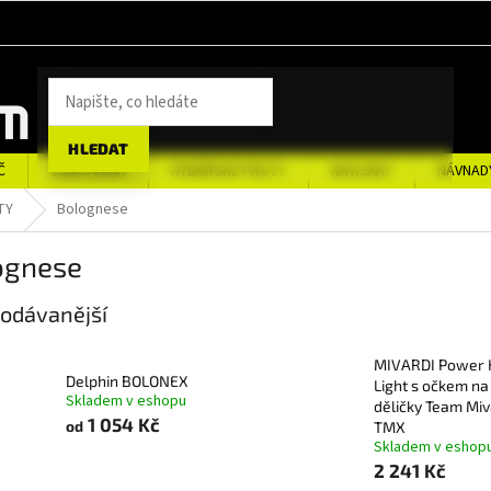
HLEDAT
Č
SUMCAŘINA
RYBÁŘSKÉ PRUTY
NAVIJÁKY
NÁVNAD
TY
Bolognese
ognese
odávanější
MIVARDI Power K
Delphin BOLONEX
Light s očkem na
Skladem v eshopu
děličky Team Miv
1 054 Kč
od
TMX
Skladem v eshop
2 241 Kč