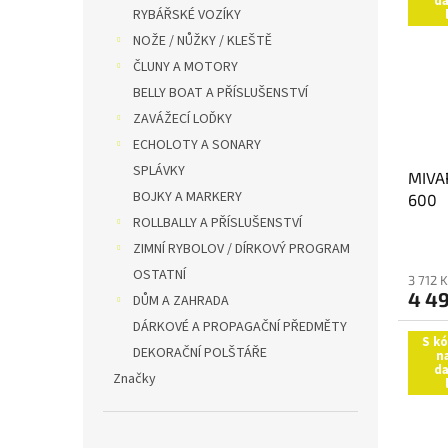
da
RYBÁŘSKÉ VOZÍKY
NOŽE / NŮŽKY / KLEŠTĚ
ČLUNY A MOTORY
BELLY BOAT A PŘÍSLUŠENSTVÍ
ZAVÁŽECÍ LOĎKY
ECHOLOTY A SONARY
SPLÁVKY
MIVA
BOJKY A MARKERY
600
ROLLBALLY A PŘÍSLUŠENSTVÍ
ZIMNÍ RYBOLOV / DÍRKOVÝ PROGRAM
OSTATNÍ
3 712 
4 49
DŮM A ZAHRADA
DÁRKOVÉ A PROPAGAČNÍ PŘEDMĚTY
S k
DEKORAČNÍ POLŠTÁŘE
n
da
Značky