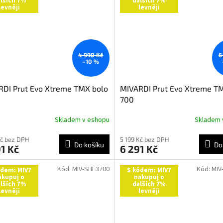
lších 7%
dalších 7%
levněji
levněji
4 990 Kč
6
–10 %
RDI Prut Evo Xtreme TMX bolo
MIVARDI Prut Evo Xtreme T
700
Skladem v eshopu
Skladem 
Kč bez DPH
5 199 Kč bez DPH
Do košíku
Do
1 Kč
6 291 Kč
Kód:
MIV-SHF3700
Kód:
MIV
ódem: MIV7
S kódem: MIV7
akupuj o
nakupuj o
lších 7%
dalších 7%
levněji
levněji