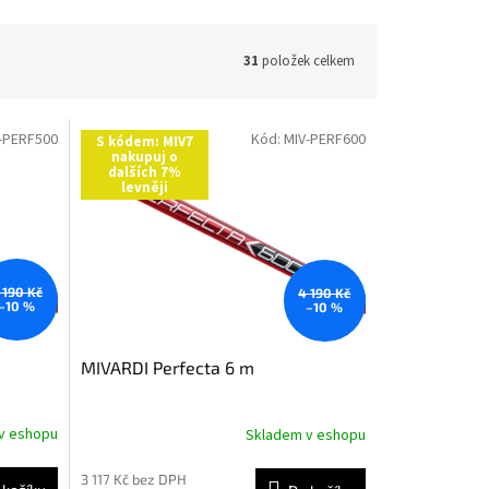
31
položek celkem
-PERF500
Kód:
MIV-PERF600
S kódem: MIV7
nakupuj o
dalších 7%
levněji
 190 Kč
4 190 Kč
–10 %
–10 %
MIVARDI Perfecta 6 m
v eshopu
Skladem v eshopu
3 117 Kč bez DPH