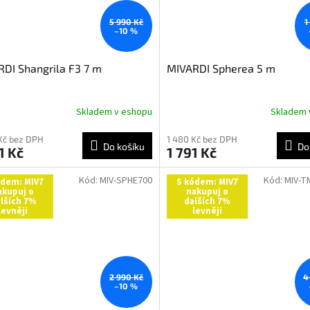
5 990 Kč
1
–10 %
DI Shangrila F3 7 m
MIVARDI Spherea 5 m
Skladem v eshopu
Skladem 
Kč bez DPH
1 480 Kč bez DPH
Do košíku
Do
1 Kč
1 791 Kč
Kód:
MIV-SPHE700
Kód:
MIV-T
ódem: MIV7
S kódem: MIV7
akupuj o
nakupuj o
lších 7%
dalších 7%
levněji
levněji
2 990 Kč
4
–10 %