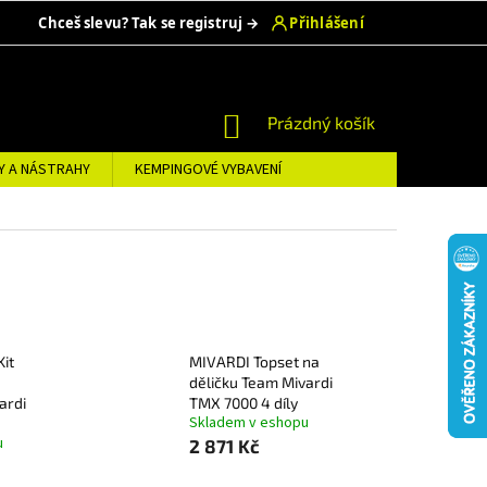
NÁKUPNÍ
Prázdný košík
KOŠÍK
Y A NÁSTRAHY
KEMPINGOVÉ VYBAVENÍ
it
MIVARDI Topset na
děličku Team Mivardi
ardi
TMX 7000 4 díly
Skladem v eshopu
u
2 871 Kč