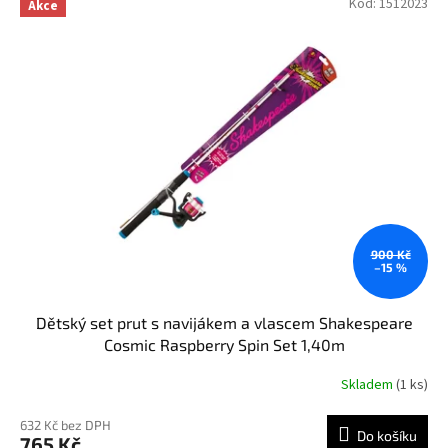
Kód:
1512023
Akce
900 Kč
–15 %
Dětský set prut s navijákem a vlascem Shakespeare
Cosmic Raspberry Spin Set 1,40m
Skladem
(1 ks)
632 Kč bez DPH
Do košíku
765 Kč