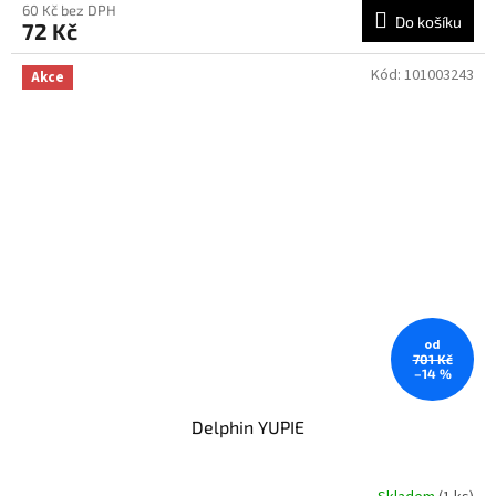
60 Kč bez DPH
Do košíku
72 Kč
Kód:
101003243
Akce
od
701 Kč
–14 %
Delphin YUPIE