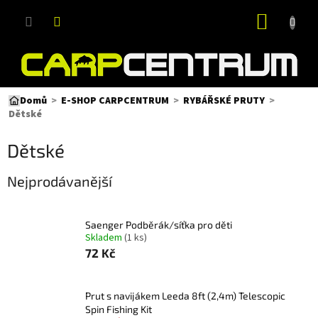
Přejít
NÁKUP
na
obsah
KOŠÍK
Domů
E-SHOP CARPCENTRUM
RYBÁŘSKÉ PRUTY
Dětské
Dětské
Nejprodávanější
Saenger Podběrák/síťka pro děti
Skladem
(1 ks)
72 Kč
Prut s navijákem Leeda 8ft (2,4m) Telescopic
Spin Fishing Kit