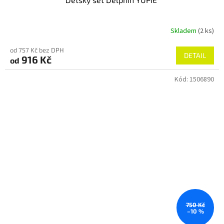
Skladem
(2 ks)
od 757 Kč bez DPH
DETAIL
916 Kč
od
Kód:
1506890
750 Kč
–10 %