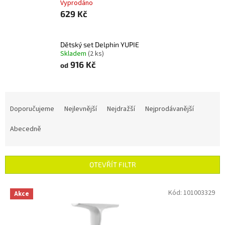
Vyprodáno
629 Kč
Dětský set Delphin YUPIE ‎
Skladem
(2 ks)
916 Kč
od
Ř
a
Doporučujeme
Nejlevnější
Nejdražší
Nejprodávanější
z
e
Abecedně
n
í
p
OTEVŘÍT FILTR
r
o
V
Kód:
101003329
Akce
d
ý
u
p
k
i