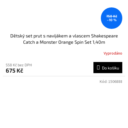
750 Kč
–10 %
Dětský set prut s navijákem a vlascem Shakespeare
Catch a Monster Orange Spin Set 1,40m
Vyprodáno
558 Kč bez DPH
Do košíku
675 Kč
Kód:
1506888