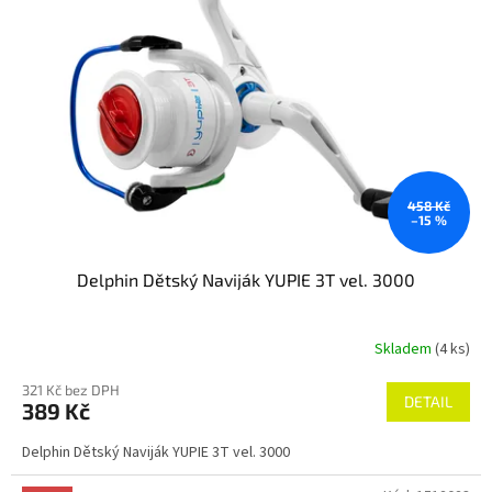
t
s
ů
p
r
o
d
u
k
t
ů
458 Kč
–15 %
Delphin Dětský Naviják YUPIE 3T vel. 3000
Skladem
(4 ks)
321 Kč bez DPH
DETAIL
389 Kč
Delphin Dětský Naviják YUPIE 3T vel. 3000