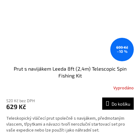
699 Kč
–10 %
Prut s navijákem Leeda 8ft (2,4m) Telescopic Spin
Fishing Kit
Vyprodáno
520 Kč bez DPH
Do košíku
629 Kč
Teleskopický vláčecí prut společně s navijákem, předmotaným
vlascem, třpytkami a návazci tvoří nerozluční startovací set pro
vaše expedice nebo lze použít i jako náhradní set.