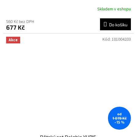
Skladem v eshopu
560 Kč bez DPH
Do košíku
677 Kč
Kód:
101004203
Akce
od
1 078 Kč
–15 %
Dětský set Delphin YUPIE ‎