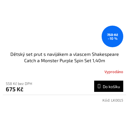
750 Kč
–10 %
Dětský set prut s navijákem a vlascem Shakespeare
Catch a Monster Purple Spin Set 1,40m
Vyprodáno
558 Kč bez DPH
Do košíku
675 Kč
Kód:
LK0015