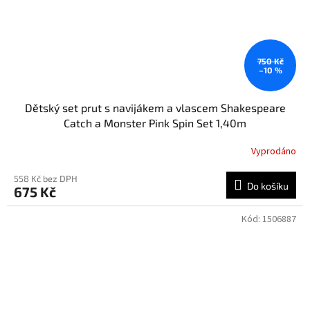
750 Kč
–10 %
Dětský set prut s navijákem a vlascem Shakespeare
Catch a Monster Pink Spin Set 1,40m
Vyprodáno
558 Kč bez DPH
Do košíku
675 Kč
Kód:
1506887