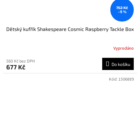
752 Kč
–9 %
Dětský kufřík Shakespeare Cosmic Raspberry Tackle Box
Vyprodáno
560 Kč bez DPH
Do košíku
677 Kč
Kód:
1506889