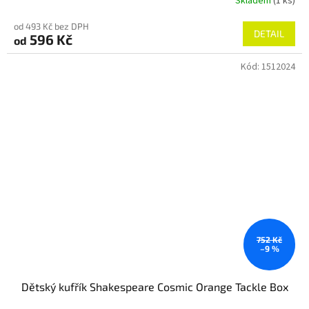
Skladem
(1 ks)
od 493 Kč bez DPH
DETAIL
596 Kč
od
Kód:
1512024
752 Kč
–9 %
Dětský kufřík Shakespeare Cosmic Orange Tackle Box