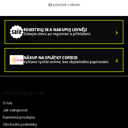
13
položek celkem
O
v
l
á
d
›
REGISTRUJ SE A NAKUPUJ LEVNĚJI
a
Získejte slevu po registraci a přihlášení.
c
í
p
r
›
NÁKUP NA SPLÁTKY COFIDIS
v
Vyřízení rychle online, bez zbytečného papírování.
k
y
v
Z
ý
á
p
p
Informace pro vás
i
a
s
O nás
t
u
í
Jak nakupovat
Kamenná prodejna
Obchodní podmínky