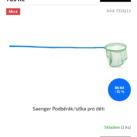
Kód:
7316112
Akce
85 Kč
–15 %
Saenger Podběrák/síťka pro děti
Skladem
(1 ks)