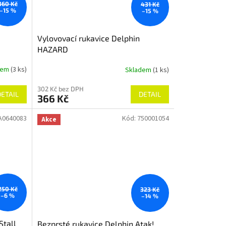
360 Kč
431 Kč
–15 %
–15 %
Vylovovací rukavice Delphin
HAZARD
dem
(3 ks)
Skladem
(1 ks)
302 Kč bez DPH
DETAIL
DETAIL
366 Kč
A0640083
Kód:
750001054
Akce
250 Kč
323 Kč
–6 %
–14 %
Stall
Bezprsté rukavice Delphin Atak!