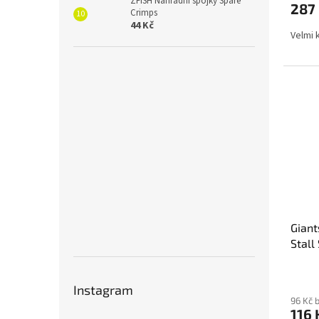
ZFISH Náhradní spojky Spare
287
Crimps
44 Kč
Velmi k
Giant
Stall
ruka 
Instagram
96 Kč 
116 