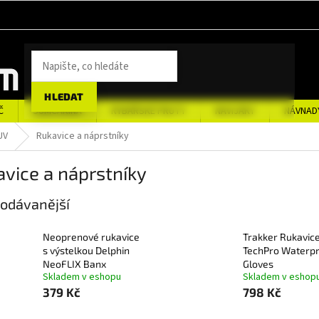
HLEDAT
Č
SUMCAŘINA
RYBÁŘSKÉ PRUTY
NAVIJÁKY
NÁVNAD
UV
Rukavice a náprstníky
vice a náprstníky
odávanější
Neoprenové rukavice
Trakker Rukavic
s výstelkou Delphin
TechPro Waterp
NeoFLIX Banx
Gloves
Skladem v eshopu
Skladem v eshop
379 Kč
798 Kč