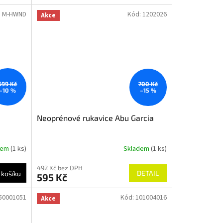
5,0
:
M-HWND
Kód:
1202026
z
Akce
5
hvězdiček.
699 Kč
700 Kč
–10 %
–15 %
Neoprénové rukavice Abu Garcia
dem
(1 ks)
Skladem
(1 ks)
492 Kč bez DPH
DETAIL
 košíku
595 Kč
50001051
Kód:
101004016
Akce