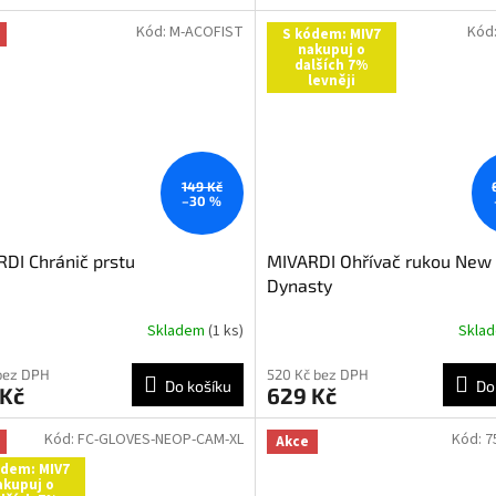
Kód:
M-ACOFIST
Kód
S kódem: MIV7
nakupuj o
dalších 7%
levněji
149 Kč
–30 %
DI Chránič prstu
MIVARDI Ohřívač rukou New
Dynasty
Skladem
(1 ks)
Skla
bez DPH
520 Kč bez DPH
Do košíku
Do
 Kč
629 Kč
Kód:
FC-GLOVES-NEOP-CAM-XL
Kód:
7
Akce
ódem: MIV7
akupuj o