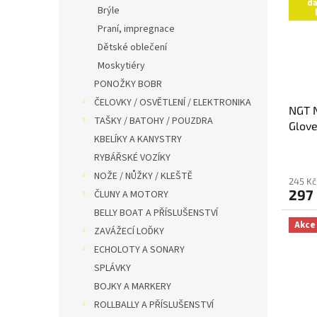
da
Brýle
Praní, impregnace
Dětské oblečení
Moskytiéry
PONOŽKY BOBR
ČELOVKY / OSVĚTLENÍ / ELEKTRONIKA
NGT 
TAŠKY / BATOHY / POUZDRA
Glov
KBELÍKY A KANYSTRY
RYBÁŘSKÉ VOZÍKY
NOŽE / NŮŽKY / KLEŠTĚ
245 Kč
297
ČLUNY A MOTORY
BELLY BOAT A PŘÍSLUŠENSTVÍ
Akce
ZAVÁŽECÍ LOĎKY
ECHOLOTY A SONARY
SPLÁVKY
BOJKY A MARKERY
ROLLBALLY A PŘÍSLUŠENSTVÍ