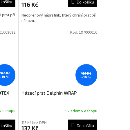
 košíku
Do košíku
116 Kč
 prst při
Neoprenový náprstník, který chrání prst při
náhozu.
01003082
Kód:
197000010
242 Kč
161 Kč
–14 %
–14 %
ROTEX
Házecí prst Delphin WRAP
v eshopu
Skladem v eshopu
113 Kč bez DPH
 košíku
Do košíku
137 Kč