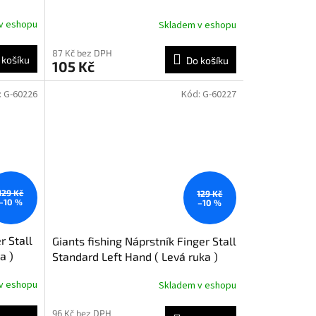
v eshopu
Skladem v eshopu
87 Kč bez DPH
 košíku
Do košíku
105 Kč
:
G-60226
Kód:
G-60227
129 Kč
129 Kč
–10 %
–10 %
r Stall
Giants fishing Náprstník Finger Stall
a )
Standard Left Hand ( Levá ruka )
v eshopu
Skladem v eshopu
96 Kč bez DPH