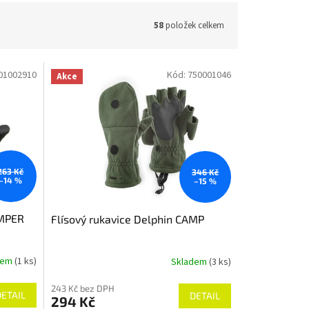
58
položek celkem
01002910
Kód:
750001046
Akce
263 Kč
346 Kč
–14 %
–15 %
AMPER
Flísový rukavice Delphin CAMP
dem
(1 ks)
Skladem
(3 ks)
Průměrné
hodnocení
243 Kč bez DPH
produktu
DETAIL
DETAIL
294 Kč
je