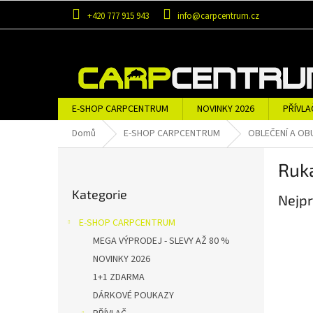
Přejít
+420 777 915 943
info@carpcentrum.cz
na
obsah
E-SHOP CARPCENTRUM
NOVINKY 2026
PŘÍVLA
OBLEČENÍ A OBUV
ZNAČKY
Domů
E-SHOP CARPCENTRUM
OBLEČENÍ A OB
P
Ruka
o
Přeskočit
s
Kategorie
kategorie
Nejpr
t
r
E-SHOP CARPCENTRUM
a
MEGA VÝPRODEJ - SLEVY AŽ 80 %
n
NOVINKY 2026
n
í
1+1 ZDARMA
p
DÁRKOVÉ POUKAZY
a