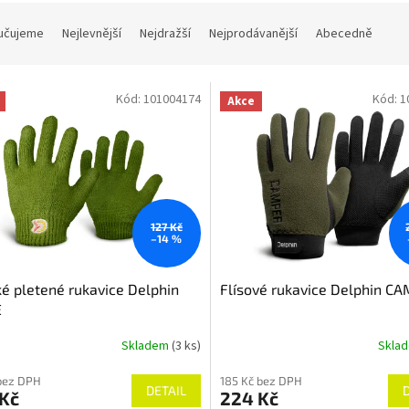
učujeme
Nejlevnější
Nejdražší
Nejprodávanější
Abecedně
Kód:
101004174
Kód:
1
Akce
127 Kč
–14 %
é pletené rukavice Delphin
Flísové rukavice Delphin C
E
Skladem
(3 ks)
Skla
bez DPH
185 Kč bez DPH
DETAIL
 Kč
224 Kč