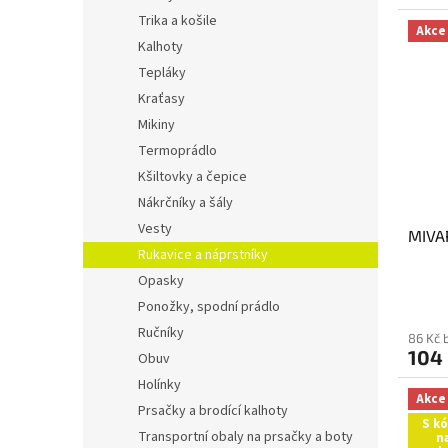
Trika a košile
Akce
Kalhoty
Tepláky
Kraťasy
Mikiny
Termoprádlo
Kšiltovky a čepice
Nákrčníky a šály
Vesty
MIVAR
Rukavice a náprstníky
Opasky
Ponožky, spodní prádlo
Ručníky
86 Kč 
104
Obuv
Holínky
Akce
Prsačky a brodící kalhoty
S k
Transportní obaly na prsačky a boty
n