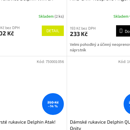
Skladem
(2 ks)
Skladem 
 Kč bez DPH
193 Kč bez DPH
DETAIL
Do
02 Kč
233 Kč
Velmi pohodlný a účinný neopreno
náprstník
Kód:
750001056
Kód:
1
350 Kč
–14 %
sté rukavice Delphin Atak!
Dámské rukavice Delphin Q
Qnity