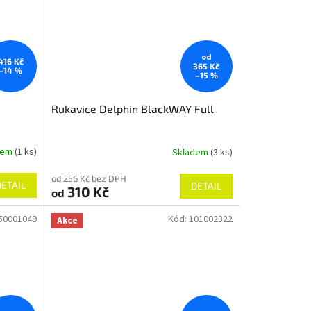
od
416 Kč
365 Kč
–14 %
–15 %
Rukavice Delphin BlackWAY Full
dem
(1 ks)
Skladem
(3 ks)
od 256 Kč bez DPH
DETAIL
DETAIL
310 Kč
od
50001049
Kód:
101002322
Akce