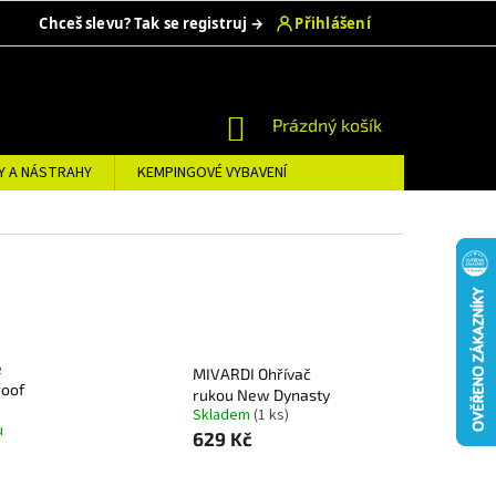
NÁKUPNÍ
Prázdný košík
KOŠÍK
Y A NÁSTRAHY
KEMPINGOVÉ VYBAVENÍ
e
MIVARDI Ohřívač
roof
rukou New Dynasty
Skladem
(1 ks)
u
629 Kč