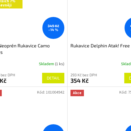
lších 7%
levněji
349 Kč
–14 %
Neoprén Rukavice Camo
Rukavice Delphin Atak! Free
es
Skladem
(1 ks)
Skla
 bez DPH
293 Kč bez DPH
DETAIL
 Kč
354 Kč
Kód:
101004942
Kód:
7
Akce