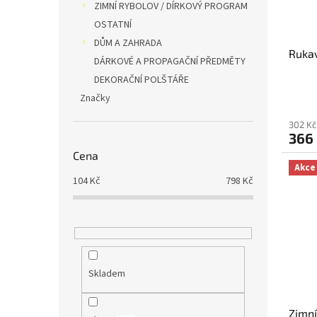
ZIMNÍ RYBOLOV / DÍRKOVÝ PROGRAM
OSTATNÍ
DŮM A ZAHRADA
Rukav
DÁRKOVÉ A PROPAGAČNÍ PŘEDMĚTY
DEKORAČNÍ POLŠTÁŘE
Značky
302 Kč
366
Cena
Akce
104
Kč
798
Kč
Skladem
Zimní