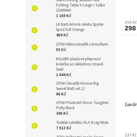
Giants fishing Skládací stůl
Folding Table X-Large + taška
ZDARMA!
1 169 Kč
246 Kč
LK Baits krmná raketa Spyder
298
Spod Full Orange
459 Kč
ZFISH Mikroobratlík s kroužkem
53 Kč
KOLIBRI plastové přepravní
kolečka se základnou tmavě
šedé
1 844 Kč
ZFISH Obratlík Ronnie Rig
Swivel Matt vel.12
80 Kč
ZFISH Plastické Olovo Tungsten
Gardn
Putty Black
206 Kč
Trakker Lehátko RLX 8 Leg Wide
7 513 Kč
237 Kč