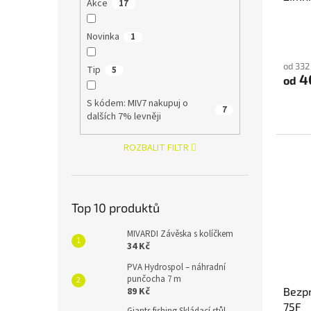
Akce
17
Novinka
1
od 332
Tip
5
4
od
S kódem: MIV7 nakupuj o
7
dalších 7% levněji
ROZBALIT FILTR
Top 10 produktů
MIVARDI Závěska s kolíčkem
34 Kč
PVA Hydrospol – náhradní
punčocha 7 m
89 Kč
Bezpr
75F