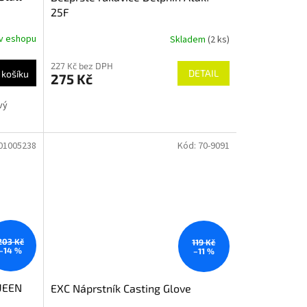
25F
v eshopu
Skladem
(2 ks)
227 Kč bez DPH
DETAIL
 košíku
275 Kč
vý
01005238
Kód:
70-9091
203 Kč
119 Kč
–14 %
–11 %
UEEN
EXC Náprstník Casting Glove