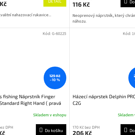
DETAIL
Do
 Kč
116 Kč
valitní nahazovací rukavice...
Neoprenový náprstník, který chrání
náhozu.
Kód:
G-60225
Kód:
1
129 Kč
–10 %
s fishing Náprstník Finger
Házecí náprstek Delphin P
 Standard Right Hand ( pravá
C2G
)
Skladem v eshopu
Skladem 
bez DPH
170 Kč bez DPH
Do košíku
Do
Kč
206 Kč