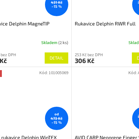
431 Kč
–15 %
ice Delphin MagneTIP
Rukavice Delphin RWR Full
Skladem
(2 ks)
Skla
 bez DPH
253 Kč bez DPH
DETAIL
 Kč
306 Kč
Kód:
101005069
Kód:
od
473 Kč
–15 %
 rukavice Delphin WinTEX
AVID CARP Neoprene Finger 