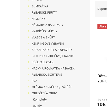
PŘÍVLAČ
Ř
n
SUMCAŘINA
a
e
Dopor
RYBÁŘSKÉ PRUTY
z
l
e
NAVIJÁKY
V
n
NÁVNADY A NÁSTRAHY
Akce
ý
í
VNADÍCÍ POMŮCKY
p
p
VLASCE A ŠŇŮRY
i
r
KEMPINGOVÉ VYBAVENÍ
s
o
p
SIGNALIZÁTORY A SWINGERY
d
r
u
STOJANY / VIDLIČKY / HRAZDY
o
k
PÉČE O ÚLOVEK
d
t
HÁČKY A ROVNÁTKA NA HÁČEK
u
ů
RYBÁŘSKÁ BIŽUTERIE
Dětsk
k
YUPI
PVA
t
ů
OLŮVKA / KRMÍTKA / ZÁTĚŽE
OBLEČENÍ A OBUV
Komplety
89 Kč 
108
Bundy