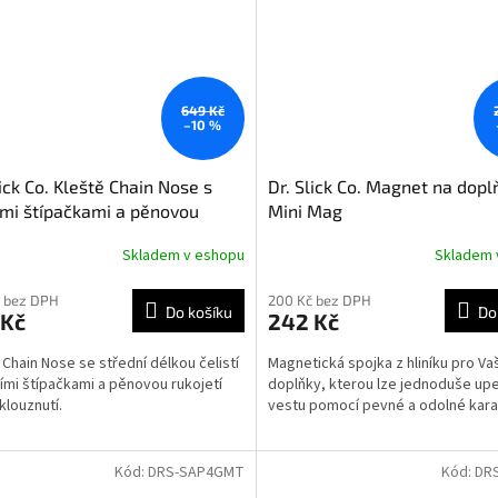
649 Kč
–10 %
lick Co. Kleště Chain Nose s
Dr. Slick Co. Magnet na dopl
mi štípačkami a pěnovou
Mini Mag
etí 15cm
Skladem v eshopu
Skladem 
 bez DPH
200 Kč bez DPH
Do košíku
Do
 Kč
242 Kč
 Chain Nose se střední délkou čelistí
Magnetická spojka z hliníku pro Va
ími štípačkami a pěnovou rukojetí
doplňky, kterou lze jednoduše upe
klouznutí.
vestu pomocí pevné a odolné kara
Kód:
DRS-SAP4GMT
Kód:
DR