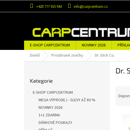
Přejít
+420 777 915 943
info@carpcentrum.cz
na
obsah
E-SHOP CARPCENTRUM
NOVINKY 2026
PŘÍVLA
OBLEČENÍ A OBUV
ZNAČKY
Domů
Prodávané značky
Dr. Slick Co.
P
Dr. 
o
Přeskočit
s
Kategorie
kategorie
t
Ř
r
E-SHOP CARPCENTRUM
a
a
Dopor
MEGA VÝPRODEJ - SLEVY AŽ 80 %
z
n
NOVINKY 2026
e
n
V
n
í
1+1 ZDARMA
ý
í
p
DÁRKOVÉ POUKAZY
p
p
a