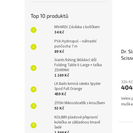
Top 10 produktů
MIVARDI Závěska s kolíčkem
34 Kč
PVA Hydrospol – náhradní
punčocha 7 m
Dr. S
89 Kč
Sciss
Giants fishing Skládací stůl
Folding Table X-Large + taška
ZDARMA!
1 169 Kč
334 Kč
LK Baits krmná raketa Spyder
404
Spod Full Orange
459 Kč
Velmi 
ZFISH Mikroobratlík s kroužkem
muška
53 Kč
KOLIBRI plastové přepravní
kolečka se základnou tmavě
šedé
1 844 Kč