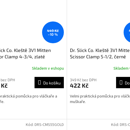
449 Kč
–10 %
lick Co. Kleště 3V1 Mitten
Dr. Slick Co. Kleště 3V1 Mitt
or Clamp 4-3/4, zlaté
Scissor Clamp 5-1/2, černé
Skladem v eshopu
Skladem 
 bez DPH
349 Kč bez DPH
Do košíku
Do
 Kč
422 Kč
praktická pomůcka pro vláčkaře a
Velmi praktická pomůcka pro vláčk
ře.
muškaře.
Kód:
DRS-CMS55GOLD
Kód:
DRS-