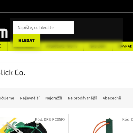
HLEDAT
Č
SUMCAŘINA
RYBÁŘSKÉ PRUTY
NAVIJÁKY
NÁVNAD
Slick Co.
učujeme
Nejlevnější
Nejdražší
Nejprodávanější
Abecedně
Kód:
DRS-PC85FX
Kód: