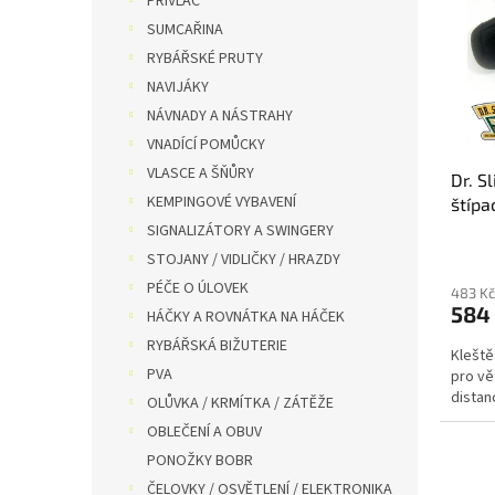
PŘÍVLAČ
i
r
n
SUMCAŘINA
s
o
e
RYBÁŘSKÉ PRUTY
p
d
l
r
u
NAVIJÁKY
o
k
NÁVNADY A NÁSTRAHY
d
t
VNADÍCÍ POMŮCKY
u
ů
VLASCE A ŠŇŮRY
Dr. S
k
KEMPINGOVÉ VYBAVENÍ
štípa
t
rukoj
ů
SIGNALIZÁTORY A SWINGERY
STOJANY / VIDLIČKY / HRAZDY
PÉČE O ÚLOVEK
483 Kč
584
HÁČKY A ROVNÁTKA NA HÁČEK
RYBÁŘSKÁ BIŽUTERIE
Kleště
PVA
pro vě
distan
OLŮVKA / KRMÍTKA / ZÁTĚŽE
OBLEČENÍ A OBUV
PONOŽKY BOBR
ČELOVKY / OSVĚTLENÍ / ELEKTRONIKA