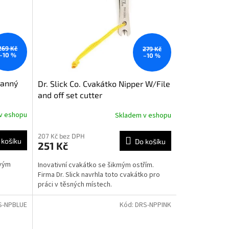
269 Kč
279 Kč
–10 %
–10 %
ranný
Dr. Slick Co. Cvakátko Nipper W/File
and off set cutter
v eshopu
Skladem v eshopu
207 Kč bez DPH
 košíku
Do košíku
251 Kč
ovým
Inovativní cvakátko se šikmým ostřím.
Firma Dr. Slick navrhla toto cvakátko pro
práci v těsných místech.
S-NPBLUE
Kód:
DRS-NPPINK