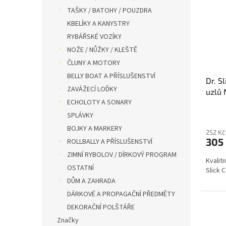
TAŠKY / BATOHY / POUZDRA
KBELÍKY A KANYSTRY
RYBÁŘSKÉ VOZÍKY
NOŽE / NŮŽKY / KLEŠTĚ
ČLUNY A MOTORY
BELLY BOAT A PŘÍSLUŠENSTVÍ
Dr. S
ZAVÁŽECÍ LOĎKY
uzlů 
ECHOLOTY A SONARY
SPLÁVKY
BOJKY A MARKERY
252 Kč
305
ROLLBALLY A PŘÍSLUŠENSTVÍ
ZIMNÍ RYBOLOV / DÍRKOVÝ PROGRAM
Kvalit
OSTATNÍ
Slick 
DŮM A ZAHRADA
DÁRKOVÉ A PROPAGAČNÍ PŘEDMĚTY
DEKORAČNÍ POLŠTÁŘE
Značky