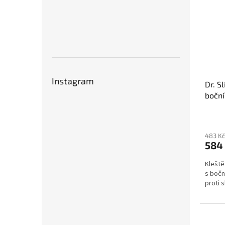
Instagram
Dr. S
boční
rukoj
483 Kč
584
Kleště
s bočn
proti s