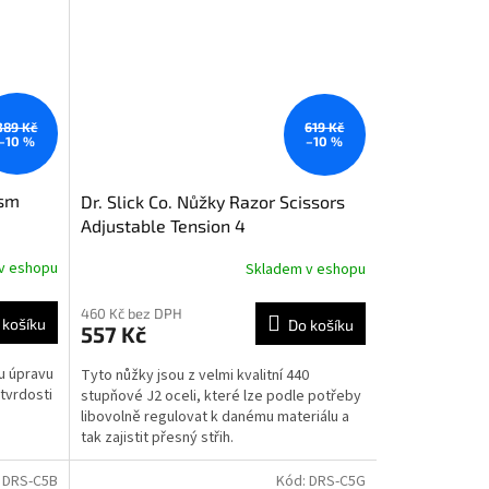
389 Kč
619 Kč
–10 %
–10 %
ism
Dr. Slick Co. Nůžky Razor Scissors
Adjustable Tension 4
v eshopu
Skladem v eshopu
460 Kč bez DPH
 košíku
Do košíku
557 Kč
u úpravu
Tyto nůžky jsou z velmi kvalitní 440
 tvrdosti
stupňové J2 oceli, které lze podle potřeby
libovolně regulovat k danému materiálu a
tak zajistit přesný střih.
:
DRS-C5B
Kód:
DRS-C5G