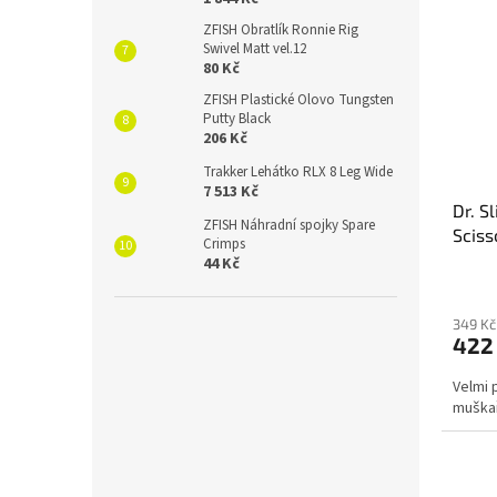
ZFISH Obratlík Ronnie Rig
Swivel Matt vel.12
80 Kč
ZFISH Plastické Olovo Tungsten
Putty Black
206 Kč
Trakker Lehátko RLX 8 Leg Wide
7 513 Kč
Dr. S
ZFISH Náhradní spojky Spare
Sciss
Crimps
44 Kč
349 Kč
422
Velmi 
muška