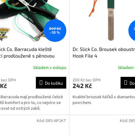
649 Kč
–10 %
lick Co. Barracuda kleště
Dr. Slick Co. Brousek oboust
cí prodloužené s pěnovou
Hook File 4
etí 21cm
Skladem v eshopu
Skladem 
 bez DPH
200 Kč bez DPH
Do košíku
Do
 Kč
242 Kč
 Barracuda mají prodloužené čelisti
Kvalitní brousek háčků s diamant
tší komfort a pro to, co nejvíce se
povrchem.
covat od ostrých zubů.
Kód:
DRS-NP2KT
Kód:
DR