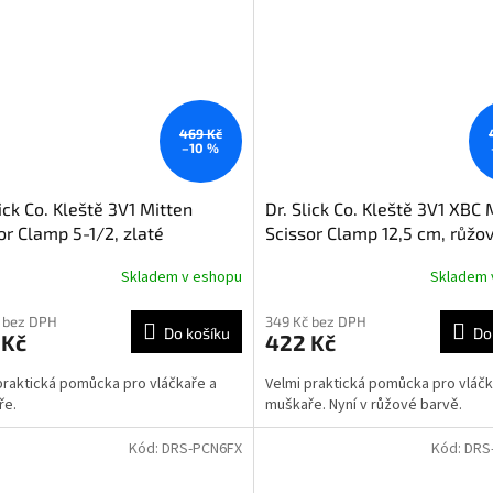
469 Kč
–10 %
lick Co. Kleště 3V1 Mitten
Dr. Slick Co. Kleště 3V1 XBC 
or Clamp 5-1/2, zlaté
Scissor Clamp 12,5 cm, růžo
Skladem v eshopu
Skladem 
 bez DPH
349 Kč bez DPH
Do košíku
Do
 Kč
422 Kč
praktická pomůcka pro vláčkaře a
Velmi praktická pomůcka pro vláčk
ře.
muškaře. Nyní v růžové barvě.
Kód:
DRS-PCN6FX
Kód:
DRS