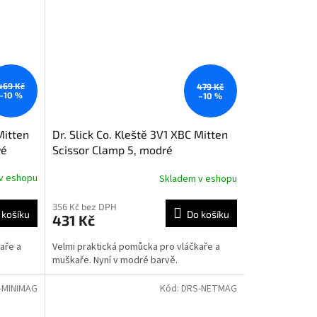
469 Kč
479 Kč
–10 %
–10 %
Mitten
Dr. Slick Co. Kleště 3V1 XBC Mitten
vé
Scissor Clamp 5, modré
v eshopu
Skladem v eshopu
356 Kč bez DPH
 košíku
Do košíku
431 Kč
aře a
Velmi praktická pomůcka pro vláčkaře a
muškaře. Nyní v modré barvě.
-MINIMAG
Kód:
DRS-NETMAG