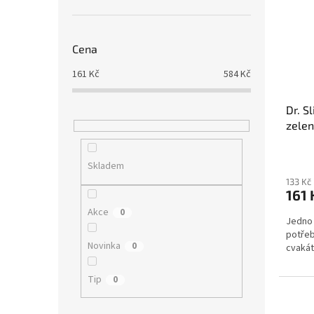
Cena
161
Kč
584
Kč
Dr. S
zele
Skladem
133 Kč
161 
Akce
0
Jedno 
potřeb
Novinka
0
cvakát
Tip
0