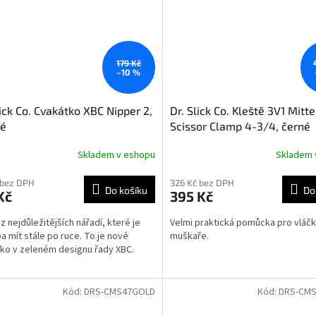
179 Kč
–10 %
lick Co. Cvakátko XBC Nipper 2,
Dr. Slick Co. Kleště 3V1 Mitt
né
Scissor Clamp 4-3/4, černé
Skladem v eshopu
Skladem 
 bez DPH
326 Kč bez DPH
Do košíku
Do
Kč
395 Kč
z nejdůležitějších nářadí, které je
Velmi praktická pomůcka pro vláčk
a mít stále po ruce. To je nové
muškaře.
ko v zeleném designu řady XBC.
Kód:
DRS-CMS47GOLD
Kód:
DRS-CMS