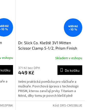
469 Kč
499 Kč
–10 %
–10 %
en
Dr. Slick Co. Kleště 3V1 Mitten
Scissor Clamp 5-1/2, Prism Finish
v eshopu
Skladem v eshopu
371 Kč bez DPH
 košíku
Do košíku
449 Kč
aře a
Velmi praktická pomůcka pro vláčkaře a
muškaře. Povrchová úprava s technologii
PRISM, kterou zaručují prvky Titanium a
Nitrid, díky tomu je povrch kleští plně
odolný vůči...
CMS5PINK
Kód:
DRS-CMS5BLUE