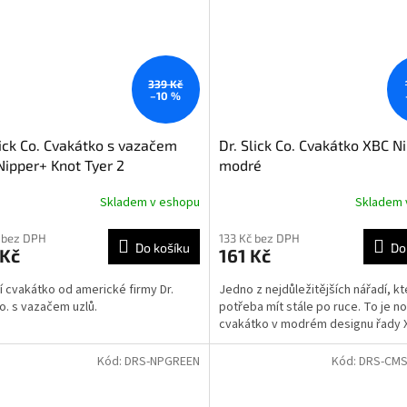
339 Kč
–10 %
lick Co. Cvakátko s vazačem
Dr. Slick Co. Cvakátko XBC Ni
Nipper+ Knot Tyer 2
modré
Skladem v eshopu
Skladem 
 bez DPH
133 Kč bez DPH
Do košíku
Do
 Kč
161 Kč
ní cvakátko od americké firmy Dr.
Jedno z nejdůležitějších nářadí, kt
Co. s vazačem uzlů.
potřeba mít stále po ruce. To je n
cvakátko v modrém designu řady 
Kód:
DRS-NPGREEN
Kód:
DRS-CMS