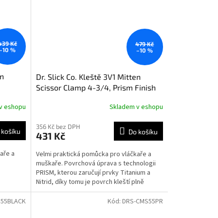
439 Kč
479 Kč
–10 %
–10 %
en
Dr. Slick Co. Kleště 3V1 Mitten
Scissor Clamp 4-3/4, Prism Finish
v eshopu
Skladem v eshopu
356 Kč bez DPH
 košíku
Do košíku
431 Kč
aře a
Velmi praktická pomůcka pro vláčkaře a
muškaře. Povrchová úprava s technologii
PRISM, kterou zaručují prvky Titanium a
Nitrid, díky tomu je povrch kleští plně
odolný vůči...
55BLACK
Kód:
DRS-CMS55PR