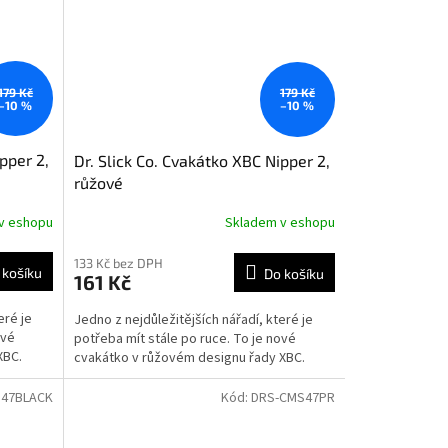
179 Kč
179 Kč
–10 %
–10 %
pper 2,
Dr. Slick Co. Cvakátko XBC Nipper 2,
růžové
v eshopu
Skladem v eshopu
133 Kč bez DPH
 košíku
Do košíku
161 Kč
eré je
Jedno z nejdůležitějších nářadí, které je
ové
potřeba mít stále po ruce. To je nové
XBC.
cvakátko v růžovém designu řady XBC.
47BLACK
Kód:
DRS-CMS47PR