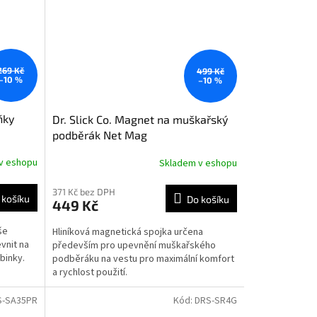
269 Kč
499 Kč
–10 %
–10 %
ňky
Dr. Slick Co. Magnet na muškařský
podběrák Net Mag
v eshopu
Skladem v eshopu
371 Kč bez DPH
 košíku
Do košíku
449 Kč
še
Hliníková magnetická spojka určena
vnit na
především pro upevnění muškařského
binky.
podběráku na vestu pro maximální komfort
a rychlost použití.
S-SA35PR
Kód:
DRS-SR4G