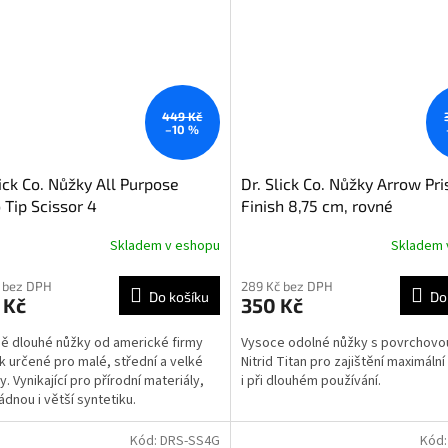
449 Kč
–10 %
lick Co. Nůžky All Purpose
Dr. Slick Co. Nůžky Arrow Pr
 Tip Scissor 4
Finish 8,75 cm, rovné
Skladem v eshopu
Skladem 
 bez DPH
289 Kč bez DPH
Do košíku
Do
 Kč
350 Kč
ě dlouhé nůžky od americké firmy
Vysoce odolné nůžky s povrchovo
ick určené pro malé, střední a velké
Nitrid Titan pro zajištění maximální
. Vynikající pro přírodní materiály,
i při dlouhém používání.
ádnou i větší syntetiku.
Kód:
DRS-SS4G
Kód