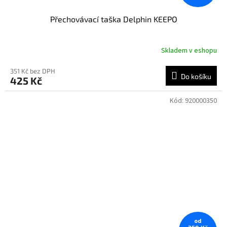
Přechovávací taška Delphin KEEPO
Skladem v eshopu
351 Kč bez DPH
Do košíku
425 Kč
Kód:
920000350
od