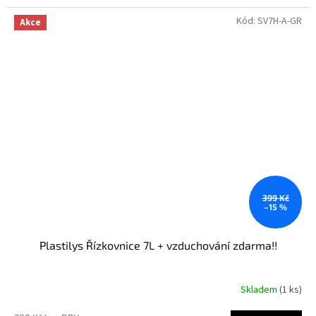
Kód:
SV7H-A-GR
Akce
399 Kč
–15 %
Plastilys Řízkovnice 7L + vzduchování zdarma!!
Skladem
(1 ks)
Průměrné
hodnocení