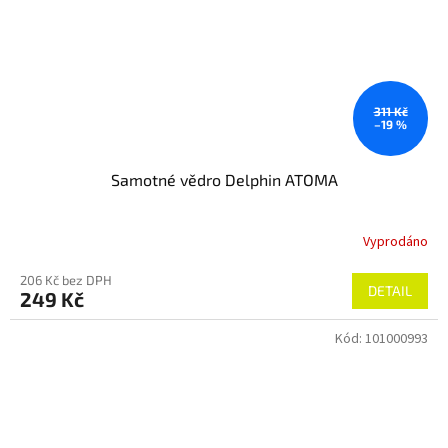
311 Kč
–19 %
Samotné vědro Delphin ATOMA
Vyprodáno
206 Kč bez DPH
DETAIL
249 Kč
Kód:
101000993