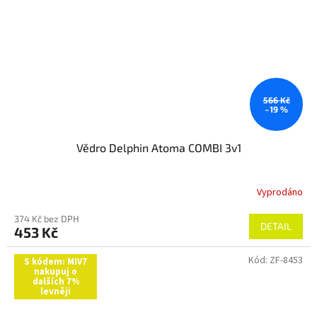
566 Kč
–19 %
Vědro Delphin Atoma COMBI 3v1
Vyprodáno
374 Kč bez DPH
DETAIL
453 Kč
Kód:
ZF-8453
S kódem: MIV7
nakupuj o
dalších 7%
levněji