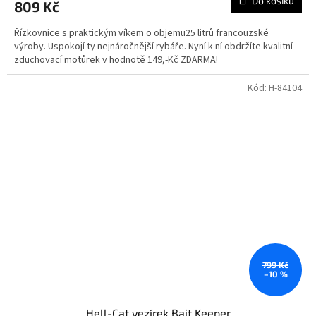
Do košíku
809 Kč
Řízkovnice s praktickým víkem o objemu25 litrů francouzské
výroby. Uspokojí ty nejnáročnější rybáře. Nyní k ní obdržíte kvalitní
zduchovací motůrek v hodnotě 149,-Kč ZDARMA!
Kód:
H-84104
799 Kč
–10 %
Hell-Cat vezírek Bait Keeper