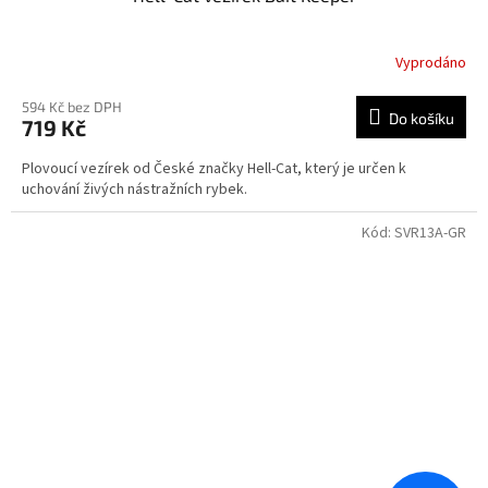
Vyprodáno
594 Kč bez DPH
Do košíku
719 Kč
Plovoucí vezírek od České značky Hell-Cat, který je určen k
uchování živých nástražních rybek.
Kód:
SVR13A-GR