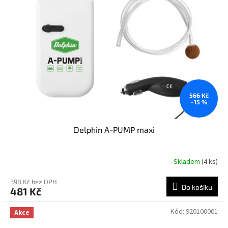
t
s
ů
p
r
o
d
u
k
t
ů
566 Kč
–15 %
Delphin A-PUMP maxi
Skladem
(4 ks)
398 Kč bez DPH
Do košíku
481 Kč
Kód:
920100001
Akce