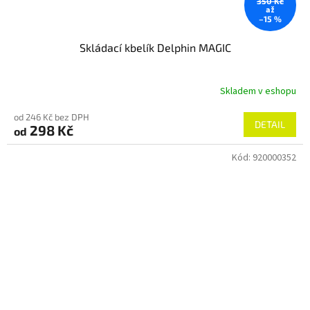
350 Kč
až
–15 %
Skládací kbelík Delphin MAGIC
Skladem v eshopu
od 246 Kč bez DPH
DETAIL
298 Kč
od
Kód:
920000352