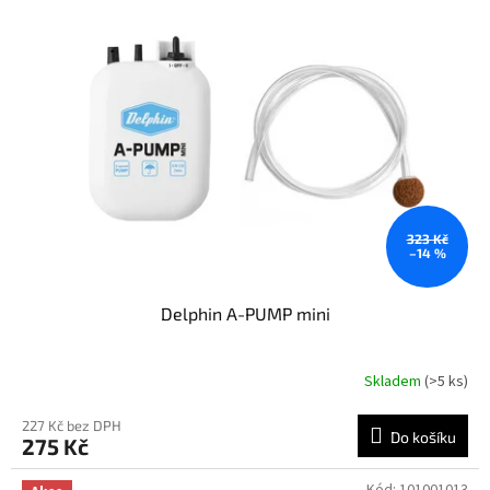
323 Kč
–14 %
Delphin A-PUMP mini
Skladem
(>5 ks)
227 Kč bez DPH
Do košíku
275 Kč
Kód:
101001013