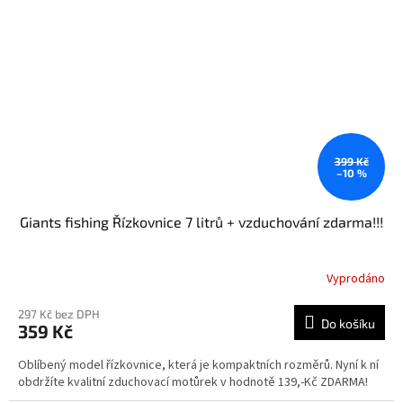
399 Kč
–10 %
Giants fishing Řízkovnice 7 litrů + vzduchování zdarma!!!
Vyprodáno
297 Kč bez DPH
Do košíku
359 Kč
Oblíbený model řízkovnice, která je kompaktních rozměrů. Nyní k ní
obdržíte kvalitní zduchovací motůrek v hodnotě 139,-Kč ZDARMA!