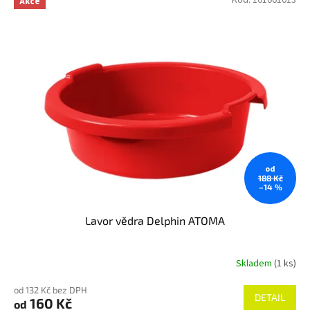
Akce
od
188 Kč
–14 %
Lavor vědra Delphin ATOMA
Skladem
(1 ks)
od 132 Kč bez DPH
DETAIL
160 Kč
od