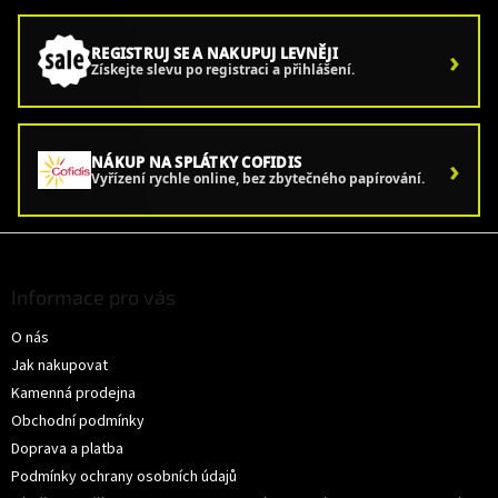
l
á
d
›
REGISTRUJ SE A NAKUPUJ LEVNĚJI
a
Získejte slevu po registraci a přihlášení.
c
í
p
r
›
NÁKUP NA SPLÁTKY COFIDIS
v
Vyřízení rychle online, bez zbytečného papírování.
k
y
v
Z
ý
á
p
p
Informace pro vás
i
a
s
O nás
t
u
í
Jak nakupovat
Kamenná prodejna
Obchodní podmínky
Doprava a platba
Podmínky ochrany osobních údajů