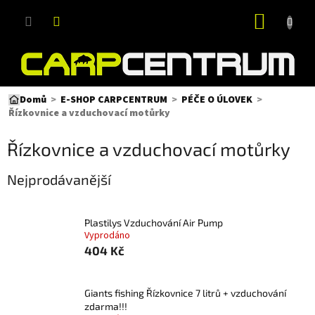
Přejít
NÁKUP
na
obsah
KOŠÍK
Domů
E-SHOP CARPCENTRUM
PÉČE O ÚLOVEK
Řízkovnice a vzduchovací motůrky
Řízkovnice a vzduchovací motůrky
Nejprodávanější
Plastilys Vzduchování Air Pump
Vyprodáno
404 Kč
Giants fishing Řízkovnice 7 litrů + vzduchování
zdarma!!!