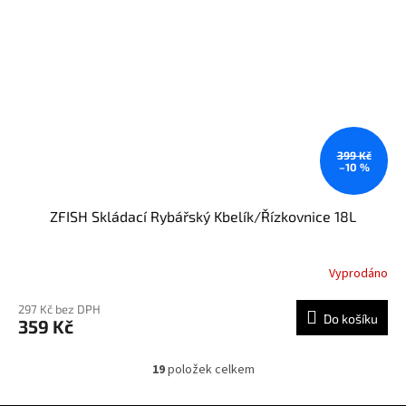
399 Kč
–10 %
ZFISH Skládací Rybářský Kbelík/Řízkovnice 18L
Vyprodáno
297 Kč bez DPH
Do košíku
359 Kč
19
položek celkem
O
v