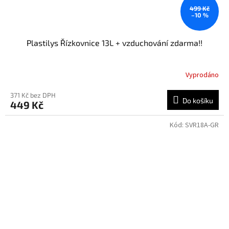
499 Kč
–10 %
Plastilys Řízkovnice 13L + vzduchování zdarma!!
Vyprodáno
371 Kč bez DPH
Do košíku
449 Kč
Kód:
SVR18A-GR