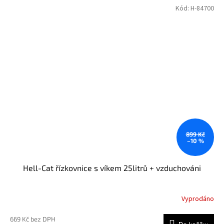
Kód:
H-84700
899 Kč
–10 %
Hell-Cat řízkovnice s víkem 25litrů + vzduchováni
Vyprodáno
669 Kč bez DPH