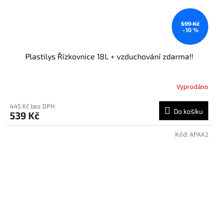
599 Kč
–10 %
Plastilys Řízkovnice 18L + vzduchování zdarma!!
Vyprodáno
445 Kč bez DPH
Do košíku
539 Kč
Kód:
APAA2