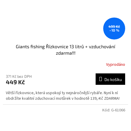
499 Kč
–10 %
Giants fishing Řízkovnice 13 litrů + vzduchování
zdarma!!!
Vyprodáno
371 Kč bez DPH
Do košíku
449 Kč
Větší řízkovnice, která uspokojí ty nejnáročnější rybáře. Nyní k ní
obdržíte kvalitní zduchovací motůrek v hodnotě 139,-Kč ZDARMA!
Kód:
G-61066