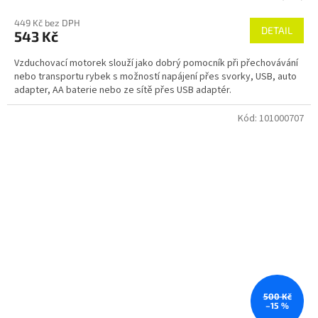
449 Kč bez DPH
DETAIL
543 Kč
Vzduchovací motorek slouží jako dobrý pomocník při přechovávání
nebo transportu rybek s možností napájení přes svorky, USB, auto
adapter, AA baterie nebo ze sítě přes USB adaptér.
Kód:
101000707
500 Kč
–15 %