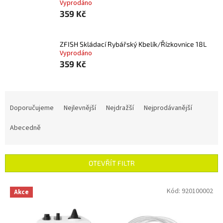
Vyprodáno
359 Kč
ZFISH Skládací Rybářský Kbelík/Řízkovnice 18L
Vyprodáno
359 Kč
Ř
a
Doporučujeme
Nejlevnější
Nejdražší
Nejprodávanější
z
e
Abecedně
n
í
p
OTEVŘÍT FILTR
r
o
V
Kód:
920100002
Akce
d
ý
u
p
k
i