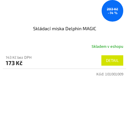
203 Kč
–14 %
Skládací miska Delphin MAGIC
Skladem v eshopu
143 Kč bez DPH
DETAIL
173 Kč
Kód:
101001009