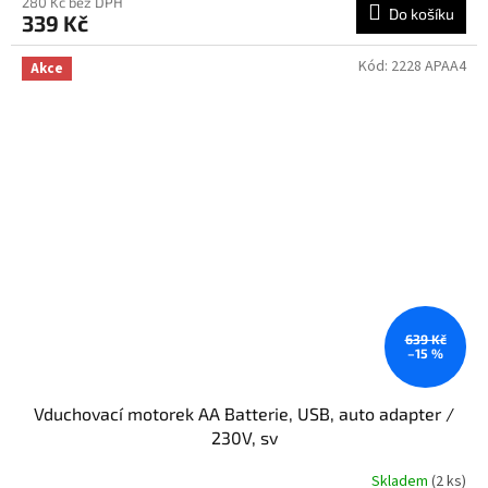
produktu
280 Kč bez DPH
Do košíku
339 Kč
je
5,0
z
Kód:
2228 APAA4
Akce
5
hvězdiček.
639 Kč
–15 %
Vduchovací motorek AA Batterie, USB, auto adapter /
230V, sv
Skladem
(2 ks)