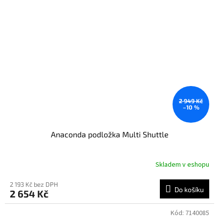
2 949 Kč
–10 %
Anaconda podložka Multi Shuttle
Skladem v eshopu
2 193 Kč bez DPH
Do košíku
2 654 Kč
Kód:
7140085