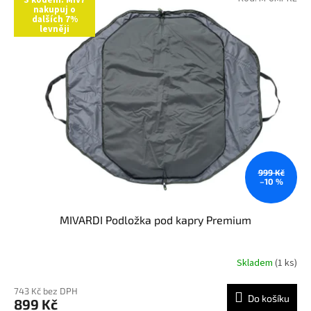
nakupuj o
dalších 7%
levněji
999 Kč
–10 %
MIVARDI Podložka pod kapry Premium
Skladem
(1 ks)
743 Kč bez DPH
Do košíku
899 Kč