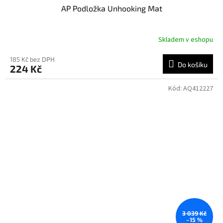
AP Podložka Unhooking Mat
Skladem v eshopu
185 Kč bez DPH
Do košíku
224 Kč
Kód:
AQ412227
3 039 Kč
–15 %