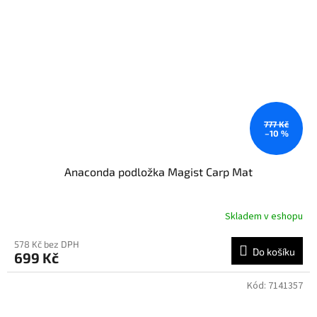
777 Kč
–10 %
Anaconda podložka Magist Carp Mat
Skladem v eshopu
578 Kč bez DPH
Do košíku
699 Kč
Kód:
7141357