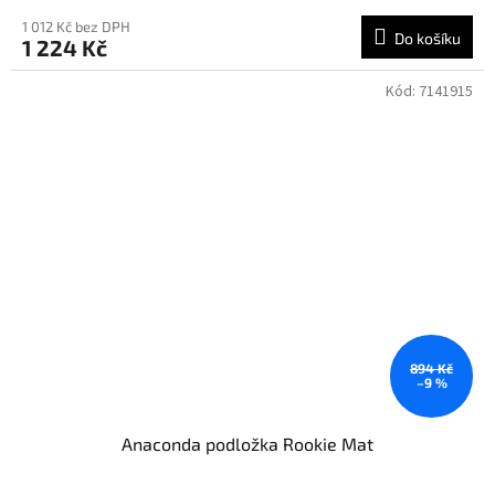
1 012 Kč bez DPH
Do košíku
1 224 Kč
Kód:
7141915
894 Kč
–9 %
Anaconda podložka Rookie Mat