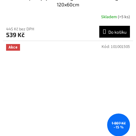
120x60cm
Skladem
(>5 ks)
Průměrné
hodnocení
produktu
445 Kč bez DPH
Do košíku
539 Kč
je
5,0
z
Kód:
101001505
Akce
5
hvězdiček.
1 807 Kč
–15 %