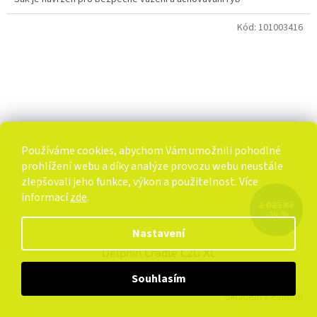
Kód:
101003416
Používáme cookies, abychom Vám umožnili pohodlné
prohlížení webu a díky analýze provozu webu neustále
zlepšovali jeho funkce, výkon a použitelnost. Více
informací
zde
.
2 023 Kč
–14 %
Nastavení
Delphin Cradle C2G XL
Souhlasím
Skladem v eshopu