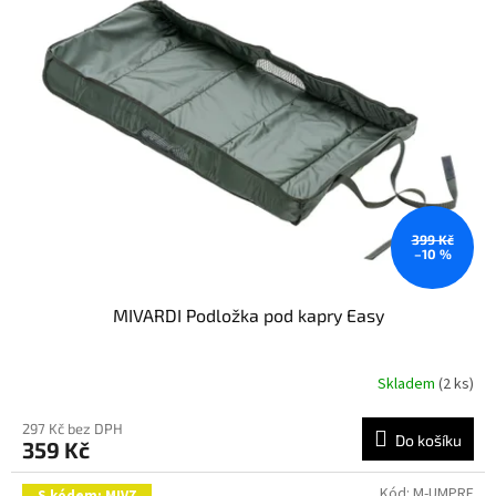
hvězdiček.
399 Kč
–10 %
MIVARDI Podložka pod kapry Easy
Skladem
(2 ks)
297 Kč bez DPH
Do košíku
359 Kč
Kód:
M-UMPRE
S kódem: MIV7