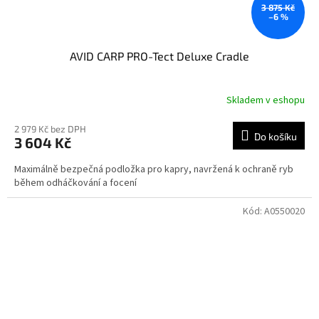
3 875 Kč
–6 %
AVID CARP PRO-Tect Deluxe Cradle
Skladem v eshopu
2 979 Kč bez DPH
Do košíku
3 604 Kč
Maximálně bezpečná podložka pro kapry, navržená k ochraně ryb
během odháčkování a focení
Kód:
A0550020