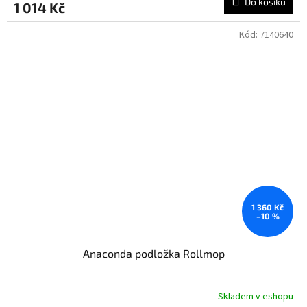
Do košíku
1 014 Kč
Kód:
7140640
1 360 Kč
–10 %
Anaconda podložka Rollmop
Skladem v eshopu