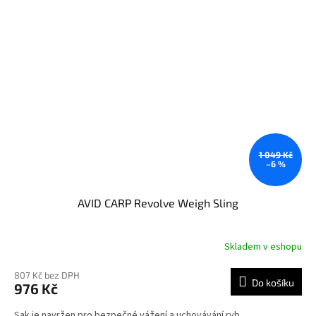
1 049 Kč
–6 %
AVID CARP Revolve Weigh Sling
Skladem v eshopu
807 Kč bez DPH
Do košíku
976 Kč
Sak je navržen pro bezpečné vážení a uchovávání ryb