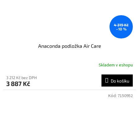
4 319 Kč
–10 %
Anaconda podložka Air Care
Skladem v eshopu
3 212 Kč bez DPH
Do košíku
3 887 Kč
Kód:
7150952