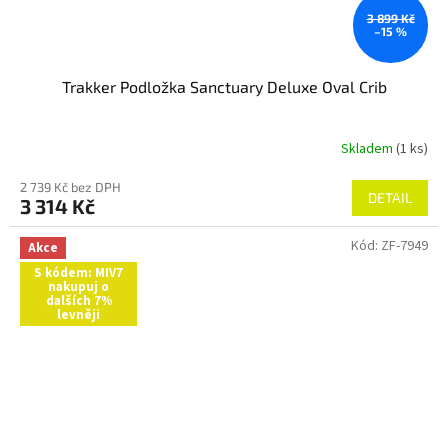
3 899 Kč
–15 %
Trakker Podložka Sanctuary Deluxe Oval Crib
Skladem
(1 ks)
2 739 Kč bez DPH
DETAIL
3 314 Kč
Kód:
ZF-7949
Akce
S kódem: MIV7
nakupuj o
dalších 7%
levněji