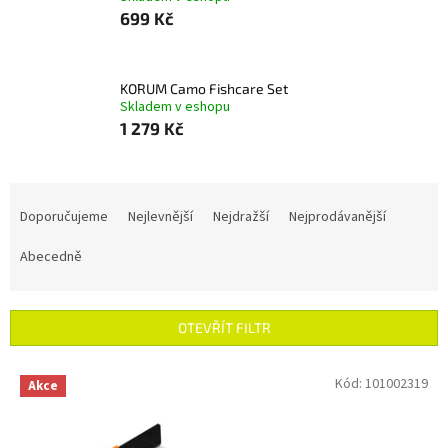
699 Kč
KORUM Camo Fishcare Set
Skladem v eshopu
1 279 Kč
Ř
a
Doporučujeme
Nejlevnější
Nejdražší
Nejprodávanější
z
e
Abecedně
n
í
p
OTEVŘÍT FILTR
r
o
V
Kód:
101002319
Akce
d
ý
u
p
k
i