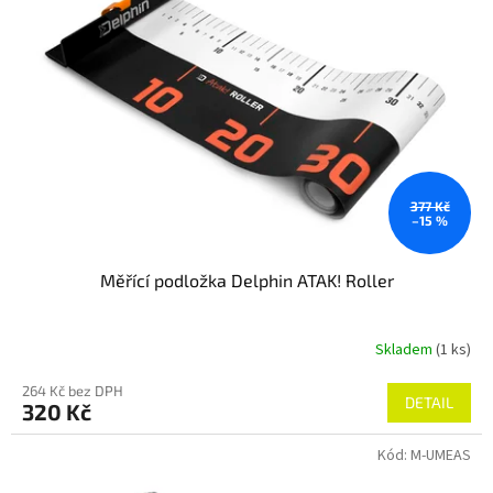
t
s
ů
p
r
o
d
u
k
t
ů
377 Kč
–15 %
Měřící podložka Delphin ATAK! Roller
Skladem
(1 ks)
Průměrné
hodnocení
264 Kč bez DPH
produktu
DETAIL
320 Kč
je
5,0
Kód:
M-UMEAS
z
5