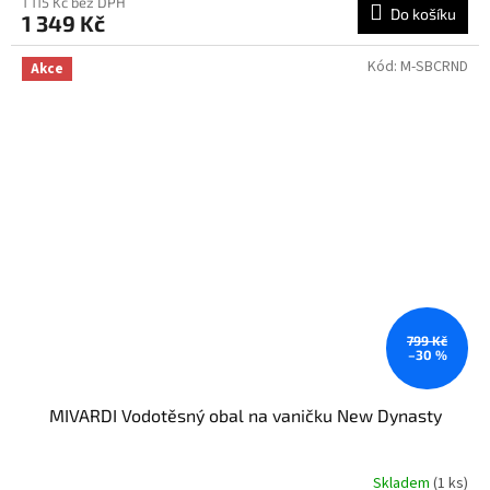
1 115 Kč bez DPH
Do košíku
1 349 Kč
Kód:
M-SBCRND
Akce
799 Kč
–30 %
MIVARDI Vodotěsný obal na vaničku New Dynasty
Skladem
(1 ks)