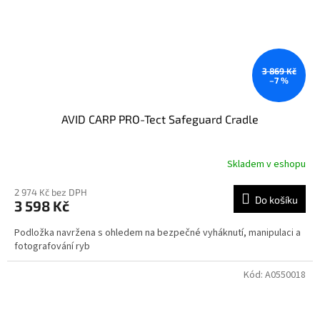
3 869 Kč
–7 %
AVID CARP PRO-Tect Safeguard Cradle
Skladem v eshopu
2 974 Kč bez DPH
Do košíku
3 598 Kč
Podložka navržena s ohledem na bezpečné vyháknutí, manipulaci a
fotografování ryb
Kód:
A0550018