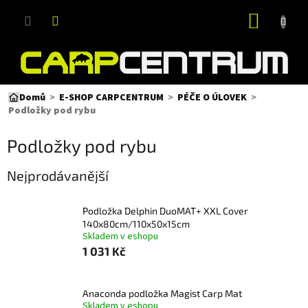
Přejít
NÁKUP
na
obsah
KOŠÍK
Domů
E-SHOP CARPCENTRUM
PÉČE O ÚLOVEK
Podložky pod rybu
Podložky pod rybu
Nejprodávanější
Podložka Delphin DuoMAT+ XXL Cover
140x80cm/110x50x15cm
Skladem v eshopu
1 031 Kč
Anaconda podložka Magist Carp Mat
Skladem v eshopu