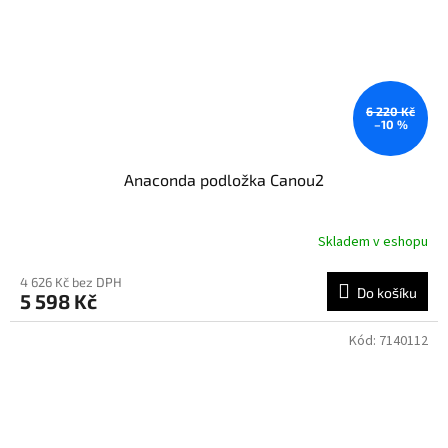
6 220 Kč
–10 %
Anaconda podložka Canou2
Skladem v eshopu
4 626 Kč bez DPH
Do košíku
5 598 Kč
Kód:
7140112