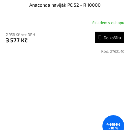
Anaconda naviják PC 52 - R 10000
Skladem v eshopu
2 956 Kč bez DPH
Do košíku
3 577 Kč
Kód:
2762140
4 319 Kč
–10 %