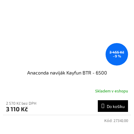
3 455 Kč
–9 %
Anaconda naviják Kayfun BTR - 6500
Skladem v eshopu
2 570 Kč bez DPH
Do košíku
3 110 Kč
Kód:
2734100