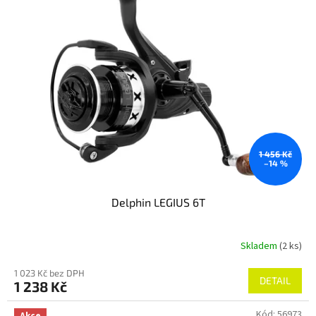
1 456 Kč
–14 %
Delphin LEGIUS 6T
Skladem
(2 ks)
1 023 Kč bez DPH
DETAIL
1 238 Kč
Kód:
56973
Akce