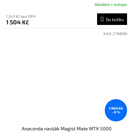
Skladem v eshopu
1 243 Kč bez DPH
Do košíku
1 504 Kč
Kód:
2744040
1 943 Kč
–9 %
Anaconda naviják Magist Mate MTX 5000