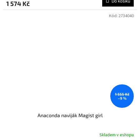
Do košíku
1 574 Kč
Kód:
2734040
1 555 Kč
–9 %
Anaconda naviják Magist girl
Skladem v eshopu