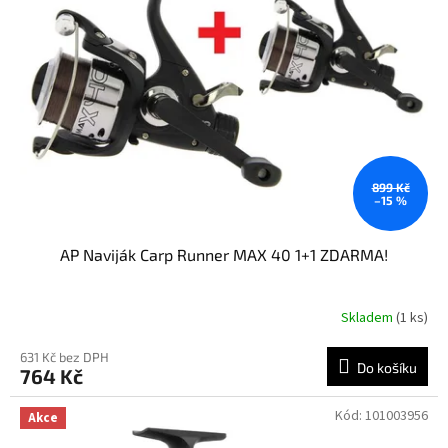
t
s
ů
p
r
o
d
u
k
t
ů
899 Kč
–15 %
AP Naviják Carp Runner MAX 40 1+1 ZDARMA!
Skladem
(1 ks)
631 Kč bez DPH
Do košíku
764 Kč
Kód:
101003956
Akce