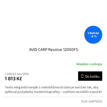
1 949 Kč
–6 %
AVID CARP Revolve 12000FS
Skladem v eshopu
1 498 Kč bez DPH
Do košíku
1 813 Kč
Tento elegantní naviják s volnoběžnou brzdou je navržen tak, aby
splňoval požadavky moderní kaprařiny – a přitom nezatížil rozpočet
Kód:
A0470022