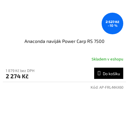
2 527 Kč
–10 %
Anaconda naviják Power Carp RS 7500
Skladem v eshopu
1 879 Kč bez DPH
Do košíku
2 274 Kč
Kód:
AP-FRL-MAX60