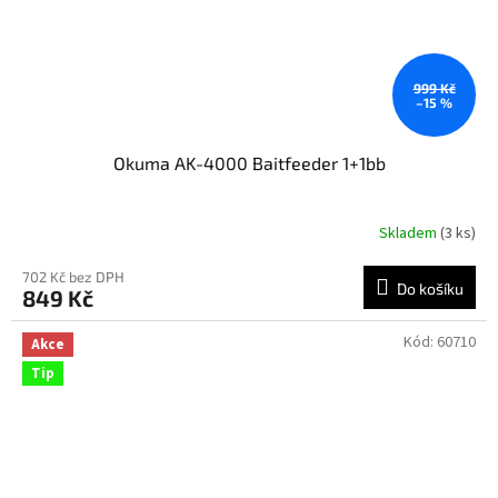
999 Kč
–15 %
Okuma AK-4000 Baitfeeder 1+1bb
Skladem
(3 ks)
702 Kč bez DPH
Do košíku
849 Kč
Kód:
60710
Akce
Tip