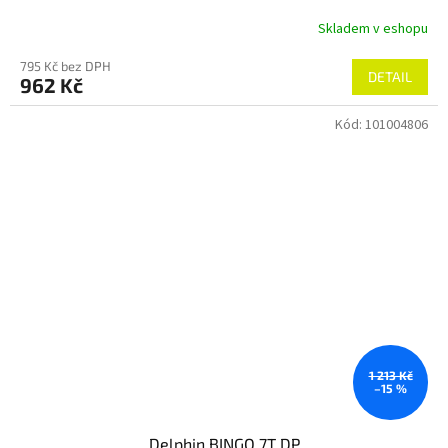
Skladem v eshopu
795 Kč bez DPH
DETAIL
962 Kč
Kód:
101004806
1 213 Kč
–15 %
Delphin BINGO 7T DP