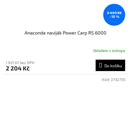
2 449 Kč
–10 %
Anaconda naviják Power Carp RS 6000
Skladem v eshopu
1 821 Kč bez DPH
Do košíku
2 204 Kč
Kód:
2742750