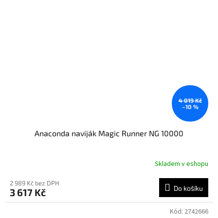
4 019 Kč
–10 %
Anaconda naviják Magic Runner NG 10000
Skladem v eshopu
2 989 Kč bez DPH
Do košíku
3 617 Kč
Kód:
2742666