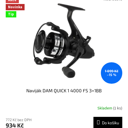
Novinka
Tip
1 099 Kč
–15 %
Naviják DAM QUICK 1 4000 FS 3+1BB
Skladem
(1 ks)
772 Kč bez DPH
Do košíku
934 Kč