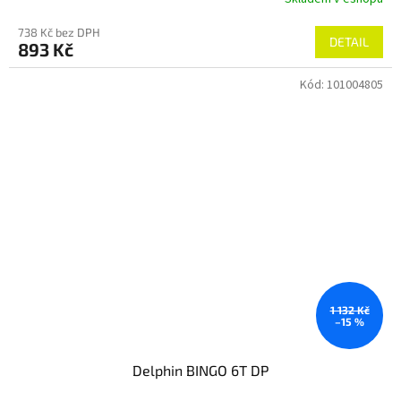
738 Kč bez DPH
DETAIL
893 Kč
Kód:
101004805
1 132 Kč
–15 %
Delphin BINGO 6T DP