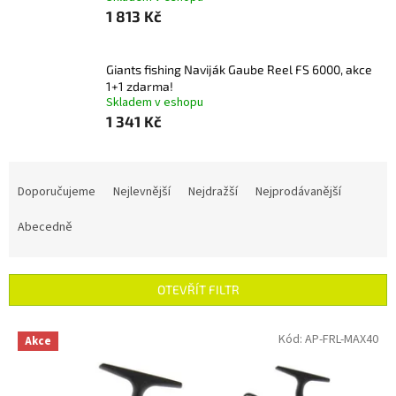
1 813 Kč
Giants fishing Naviják Gaube Reel FS 6000, akce
1+1 zdarma!
Skladem v eshopu
1 341 Kč
Ř
a
Doporučujeme
Nejlevnější
Nejdražší
Nejprodávanější
z
e
Abecedně
n
í
p
OTEVŘÍT FILTR
r
o
V
Kód:
AP-FRL-MAX40
Akce
d
ý
u
p
k
i