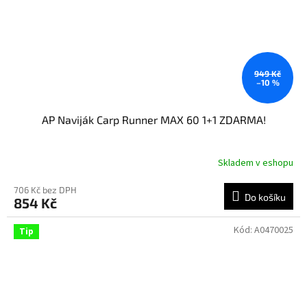
949 Kč
–10 %
AP Naviják Carp Runner MAX 60 1+1 ZDARMA!
Skladem v eshopu
706 Kč bez DPH
Do košíku
854 Kč
Kód:
A0470025
Tip