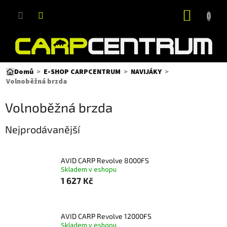
Přejít
NÁKUP
na
obsah
KOŠÍK
Domů
E-SHOP CARPCENTRUM
NAVIJÁKY
Volnoběžná brzda
Volnoběžná brzda
Nejprodávanější
AVID CARP Revolve 8000FS
Skladem v eshopu
1 627 Kč
AVID CARP Revolve 12000FS
Skladem v eshopu