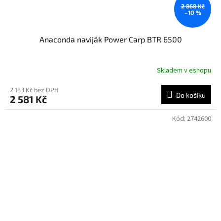
2 868 Kč
–10 %
Anaconda naviják Power Carp BTR 6500
Skladem v eshopu
2 133 Kč bez DPH
Do košíku
2 581 Kč
Kód:
2742600