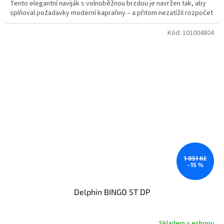
Tento elegantní naviják s volnoběžnou brzdou je navržen tak, aby
splňoval požadavky moderní kaprařiny – a přitom nezatížil rozpočet
Kód:
101004804
1 051 Kč
–15 %
Delphin BINGO 5T DP
Skladem v eshopu