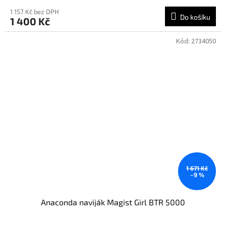
1 157 Kč bez DPH
Do košíku
1 400 Kč
Kód:
2734050
1 671 Kč
–9 %
Anaconda naviják Magist Girl BTR 5000