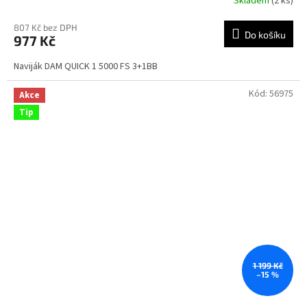
Skladem
(2 ks)
807 Kč bez DPH
Do košíku
977 Kč
Naviják DAM QUICK 1 5000 FS 3+1BB
Kód:
56975
Akce
Tip
1 199 Kč
–15 %