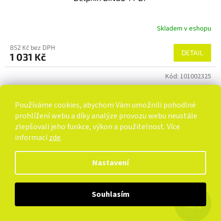
Skladem v eshopu
852 Kč bez DPH
DETAIL
1 031 Kč
Kód:
101002325
Používáme cookies, abychom Vám umožnili pohodlné
prohlížení webu a díky analýze provozu webu neustále
zlepšovali jeho funkce, výkon a použitelnost. Více
informací
zde
.
Nastavení
Souhlasím
889 Kč
–14 %