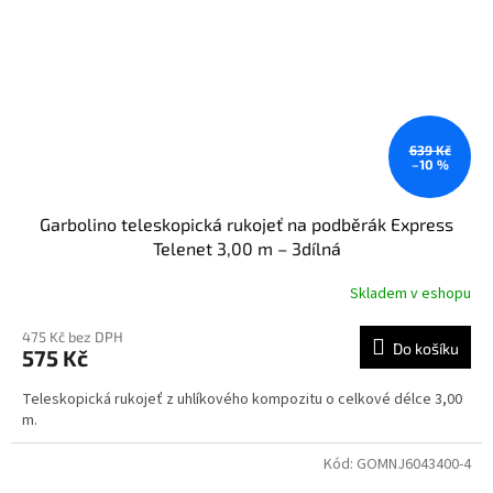
639 Kč
–10 %
Garbolino teleskopická rukojeť na podběrák Express
Telenet 3,00 m – 3dílná
Skladem v eshopu
475 Kč bez DPH
Do košíku
575 Kč
Teleskopická rukojeť z uhlíkového kompozitu o celkové délce 3,00
m.
Kód:
GOMNJ6043400-4