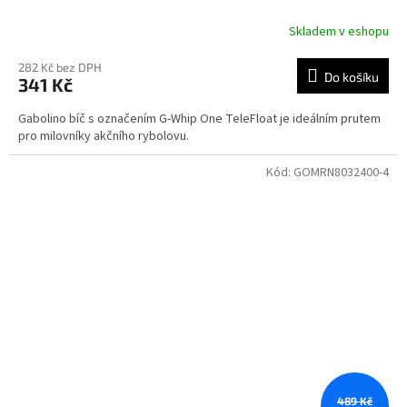
Skladem v eshopu
282 Kč bez DPH
Do košíku
341 Kč
Gabolino bíč s označením G-Whip One TeleFloat je ideálním prutem
pro milovníky akčního rybolovu.
Kód:
GOMRN8032400-4
489 Kč