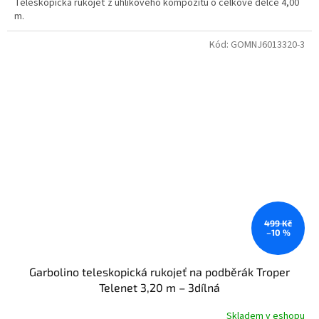
Teleskopická rukojeť z uhlíkového kompozitu o celkové délce 4,00
m.
Kód:
GOMNJ6013320-3
499 Kč
–10 %
Garbolino teleskopická rukojeť na podběrák Troper
Telenet 3,20 m – 3dílná
Skladem v eshopu