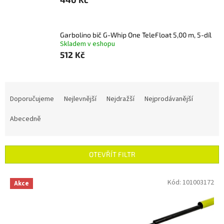
Garbolino bič G-Whip One TeleFloat 5,00 m, 5-díl
Skladem v eshopu
512 Kč
Ř
a
Doporučujeme
Nejlevnější
Nejdražší
Nejprodávanější
z
e
Abecedně
n
í
p
OTEVŘÍT FILTR
r
o
V
Kód:
101003172
Akce
d
ý
u
p
k
i
t
s