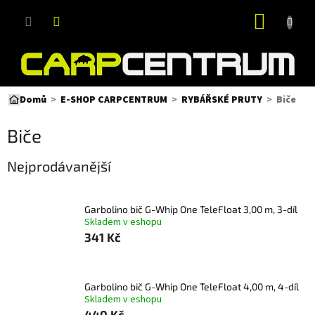
Přejít
NÁKUP
na
obsah
KOŠÍK
Biče
Domů
E-SHOP CARPCENTRUM
RYBÁŘSKÉ PRUTY
Biče
Nejprodávanější
Garbolino bič G-Whip One TeleFloat 3,00 m, 3-díl
Skladem v eshopu
341 Kč
Garbolino bič G-Whip One TeleFloat 4,00 m, 4-díl
Skladem v eshopu
440 Kč