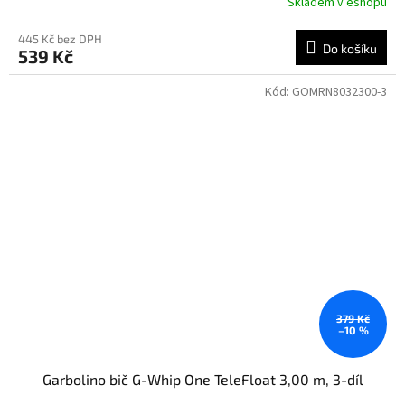
Skladem v eshopu
445 Kč bez DPH
Do košíku
539 Kč
Kód:
GOMRN8032300-3
379 Kč
–10 %
Garbolino bič G-Whip One TeleFloat 3,00 m, 3-díl