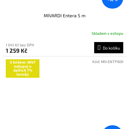
MIVARDI Entera 5 m
Skladem v eshopu
1 041 Kč bez DPH
Do košíku
1 259 Kč
Kód:
MIV-ENTP600
S kódem: MIV7
nakupuj o
dalších 7%
levněji