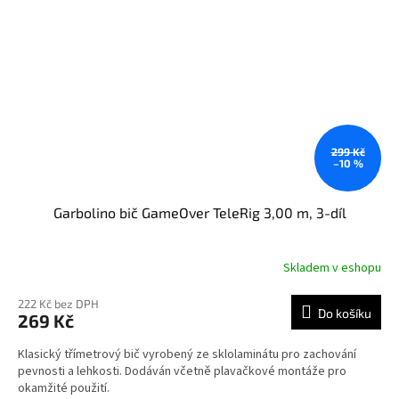
299 Kč
–10 %
Garbolino bič GameOver TeleRig 3,00 m, 3-díl
Skladem v eshopu
222 Kč bez DPH
Do košíku
269 Kč
Klasický třímetrový bič vyrobený ze sklolaminátu pro zachování
pevnosti a lehkosti. Dodáván včetně plavačkové montáže pro
okamžité použití.