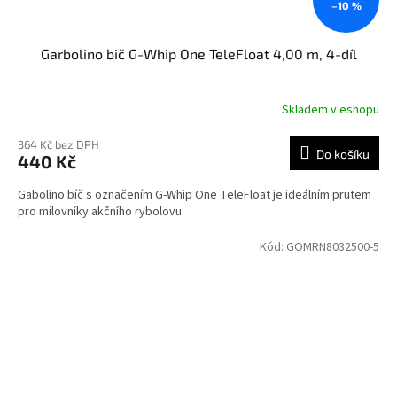
–10 %
Garbolino bič G-Whip One TeleFloat 4,00 m, 4-díl
Skladem v eshopu
364 Kč bez DPH
Do košíku
440 Kč
Gabolino bíč s označením G-Whip One TeleFloat je ideálním prutem
pro milovníky akčního rybolovu.
Kód:
GOMRN8032500-5