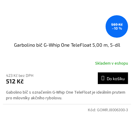
569 Kč
–10 %
Garbolino bič G-Whip One TeleFloat 5,00 m, 5-díl
Skladem v eshopu
423 Kč bez DPH
Do košíku
512 Kč
Gabolino bíč s označením G-Whip One TeleFloat je ideálním prutem
pro milovníky akčního rybolovu.
Kód:
GOMRJ8006300-3