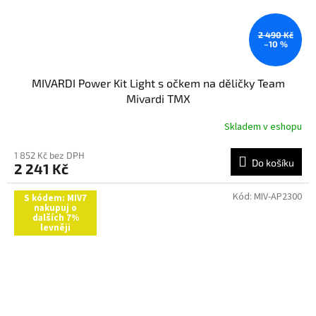
2 490 Kč
–10 %
MIVARDI Power Kit Light s očkem na děličky Team
Mivardi TMX
Skladem v eshopu
1 852 Kč bez DPH
Do košíku
2 241 Kč
Kód:
MIV-AP2300
S kódem: MIV7
nakupuj o
dalších 7%
levněji