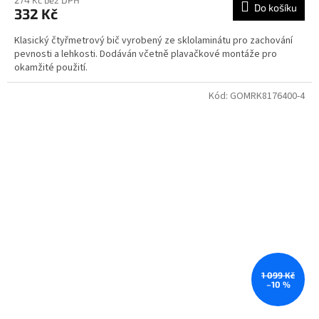
274 Kč bez DPH
Do košíku
332 Kč
Klasický čtyřmetrový bič vyrobený ze sklolaminátu pro zachování
pevnosti a lehkosti. Dodáván včetně plavačkové montáže pro
okamžité použití.
Kód:
GOMRK8176400-4
1 099 Kč
–10 %