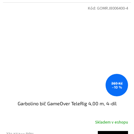
Kód:
GOMRJ8006400-4
369 Kč
–10 %
Garbolino bič GameOver TeleRig 4,00 m, 4-díl
Skladem v eshopu