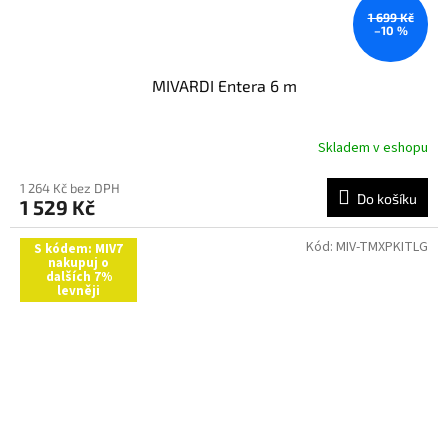
1 699 Kč
–10 %
MIVARDI Entera 6 m
Skladem v eshopu
1 264 Kč bez DPH
Do košíku
1 529 Kč
Kód:
MIV-TMXPKITLG
S kódem: MIV7
nakupuj o
dalších 7%
levněji