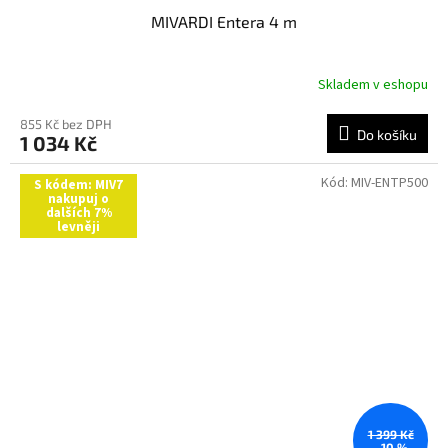
MIVARDI Entera 4 m
Skladem v eshopu
855 Kč bez DPH
Do košíku
1 034 Kč
Kód:
MIV-ENTP500
S kódem: MIV7
nakupuj o
dalších 7%
levněji
1 399 Kč
–10 %