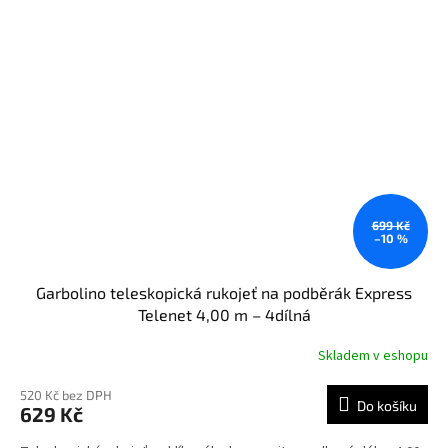
699 Kč
–10 %
Garbolino teleskopická rukojeť na podběrák Express
Telenet 4,00 m – 4dílná
Skladem v eshopu
520 Kč bez DPH
Do košíku
629 Kč