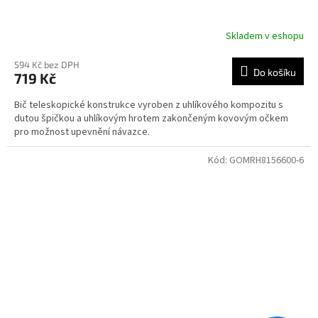
Skladem v eshopu
594 Kč bez DPH
Do košíku
719 Kč
Bič teleskopické konstrukce vyroben z uhlíkového kompozitu s
dutou špičkou a uhlíkovým hrotem zakončeným kovovým očkem
pro možnost upevnění návazce.
Kód:
GOMRH8156600-6