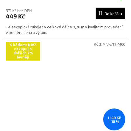
371 Kč bez DPH
Do košíku
449 Kč
Teleskopická rukojeť v celkové délce 3,20 m v kvalitním provedení
v poměru cena a výkon.
Kód:
MIV-ENTP400
S kódem: MIV7
nakupuj o
dalších 7%
levněji
1 149 Kč
–10 %