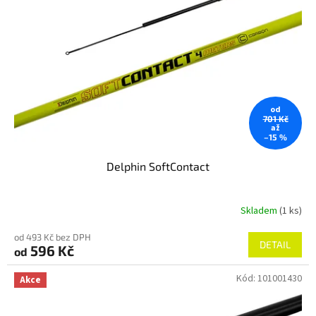
ů
p
r
o
d
u
k
t
od
ů
701 Kč
až
–15 %
Delphin SoftContact
Skladem
(1 ks)
od 493 Kč bez DPH
DETAIL
596 Kč
od
Kód:
101001430
Akce