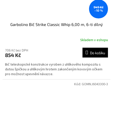
949 Kč
–10 %
Garbolino Bič Strike Classic Whip 6,00 m, 6-ti dílný
Skladem v eshopu
706 Kč bez DPH
Do košíku
854 Kč
Bič teleskopické konstrukce vyroben z uhlíkového kompozitu s
dutou špičkou a uhlíkovým hrotem zakončeným kovovým očkem
pro možnost upevnění návazce.
Kód:
GOMNJ6043300-3