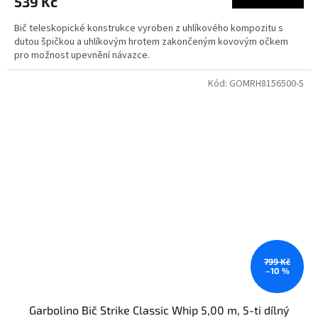
539 Kč
Bič teleskopické konstrukce vyroben z uhlíkového kompozitu s
dutou špičkou a uhlíkovým hrotem zakončeným kovovým očkem
pro možnost upevnění návazce.
Kód:
GOMRH8156500-5
799 Kč
–10 %
Garbolino Bič Strike Classic Whip 5,00 m, 5-ti dílný