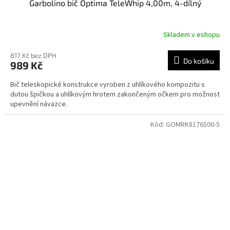
Garbolino bič Optima TeleWhip 4,00m, 4-dílný
Skladem v eshopu
817 Kč bez DPH
Do košíku
989 Kč
Bič teleskopické konstrukce vyroben z uhlíkového kompozitu s
dutou špičkou a uhlíkovým hrotem zakončeným očkem pro možnost
upevnění návazce.
Kód:
GOMRK8176500-5