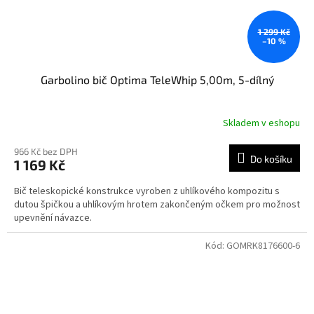
1 299 Kč
–10 %
Garbolino bič Optima TeleWhip 5,00m, 5-dílný
Skladem v eshopu
966 Kč bez DPH
Do košíku
1 169 Kč
Bič teleskopické konstrukce vyroben z uhlíkového kompozitu s
dutou špičkou a uhlíkovým hrotem zakončeným očkem pro možnost
upevnění návazce.
Kód:
GOMRK8176600-6