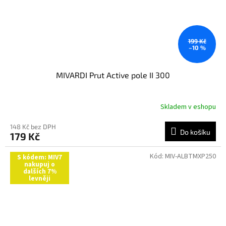
199 Kč
–10 %
MIVARDI Prut Active pole II 300
Skladem v eshopu
148 Kč bez DPH
Do košíku
179 Kč
Kód:
MIV-ALBTMXP250
S kódem: MIV7
nakupuj o
dalších 7%
levněji