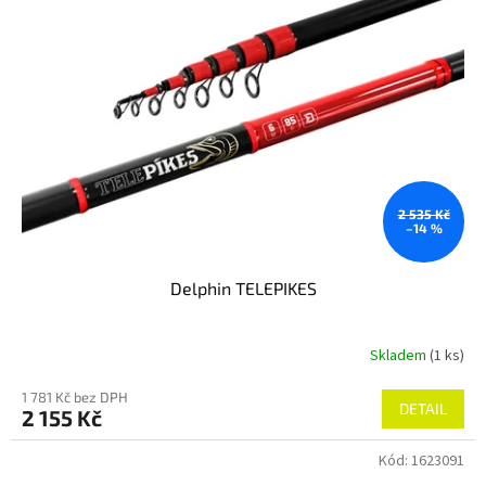
2 535 Kč
–14 %
Delphin TELEPIKES
Skladem
(1 ks)
1 781 Kč bez DPH
DETAIL
2 155 Kč
Kód:
1623091