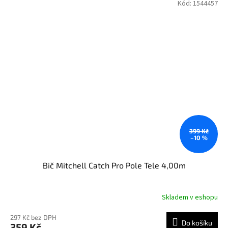
Kód:
1544457
399 Kč
–10 %
Bič Mitchell Catch Pro Pole Tele 4,00m
Skladem v eshopu
297 Kč bez DPH
Do košíku
359 Kč