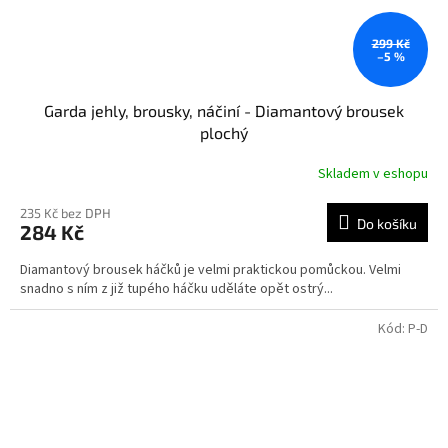
299 Kč
–5 %
Garda jehly, brousky, náčiní - Diamantový brousek
plochý
Skladem v eshopu
235 Kč bez DPH
Do košíku
284 Kč
Diamantový brousek háčků je velmi praktickou pomůckou. Velmi
snadno s ním z již tupého háčku uděláte opět ostrý...
Kód:
P-D