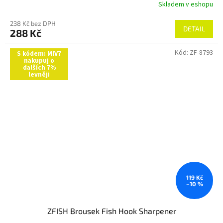
Skladem v eshopu
238 Kč bez DPH
DETAIL
288 Kč
Kód:
ZF-8793
S kódem: MIV7
nakupuj o
dalších 7%
levněji
119 Kč
–10 %
ZFISH Brousek Fish Hook Sharpener