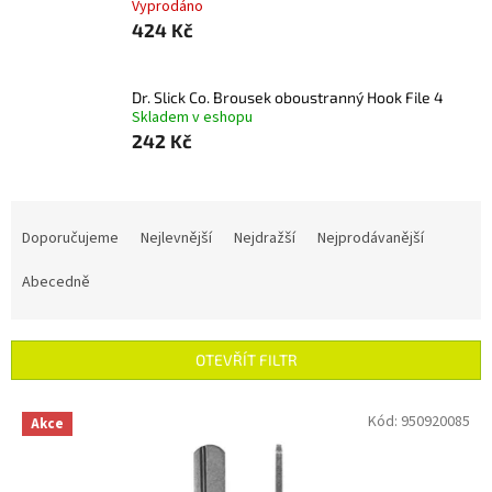
Vyprodáno
424 Kč
Dr. Slick Co. Brousek oboustranný Hook File 4
Skladem v eshopu
242 Kč
Ř
a
Doporučujeme
Nejlevnější
Nejdražší
Nejprodávanější
z
e
Abecedně
n
í
p
OTEVŘÍT FILTR
r
o
V
Kód:
950920085
Akce
d
ý
u
p
k
i