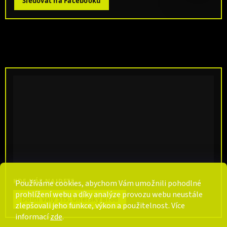
Sledovat na Facebooku
KDE NÁS NAJDETE
Používáme cookies, abychom Vám umožnili pohodlné
prohlížení webu a díky analýze provozu webu neustále
Dolní Valy 515, Uherský Brod
zlepšovali jeho funkce, výkon a použitelnost. Více
informací
zde
.