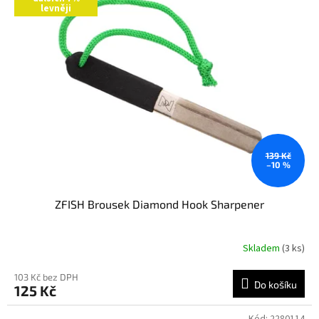
levněji
139 Kč
–10 %
ZFISH Brousek Diamond Hook Sharpener
Skladem
(3 ks)
103 Kč bez DPH
Do košíku
125 Kč
Kód:
2280114