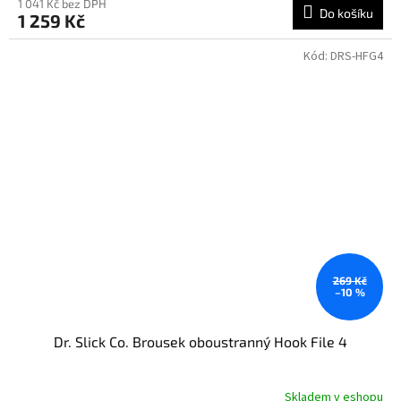
1 041 Kč bez DPH
Do košíku
1 259 Kč
Kód:
DRS-HFG4
269 Kč
–10 %
Dr. Slick Co. Brousek oboustranný Hook File 4
Skladem v eshopu