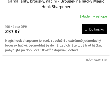
Garda jehly, brousky, náčiní - Brousek na háčky Magic
Hook Sharpener
Skladem v eshopu
196 Kč bez DPH
Do košíku
237 Kč
Magic hook sharpener je zcela revoluční a extrémně jednoduchý
brousek háčků. Jednoddušše do něj zapíchněte tupý hrot háčku,
pohybujte po dobu cca 10 vetřin doprvav, doleva...
Kód:
GAR1180