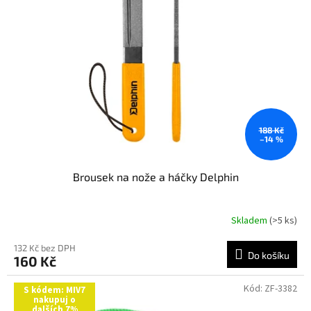
t
s
ů
p
r
o
d
u
k
t
ů
188 Kč
–14 %
Brousek na nože a háčky Delphin
Skladem
(>5 ks)
132 Kč bez DPH
Do košíku
160 Kč
Kód:
ZF-3382
S kódem: MIV7
nakupuj o
dalších 7%