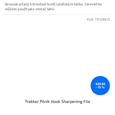
Brousek určený k broušení hrotů rybářských háčku. Zároveň ho
můžete použít jako otvírač lahví.
Kód:
TR228815
339 Kč
–15 %
Trakker Pilník Hook Sharpening File