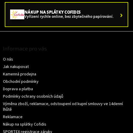
p
r
›
NÁKUP NA SPLÁTKY COFIDIS
v
Vyřízení rychle online, bez zbytečného papírování.
k
y
v
Z
ý
á
p
p
Informace pro vás
i
a
s
O nás
t
u
í
Jak nakupovat
Kamenná prodejna
Obchodní podmínky
Doprava a platba
Podmínky ochrany osobních údajů
Výměna zboží, reklamace, odstoupení od kupní smlouvy ve 14denní
lhůtě
Reklamace
Nákup na splátky Cofidis
SPORTEX registrace záruky