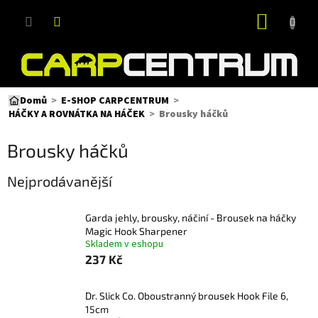
Přejít
NÁKUP
na
obsah
KOŠÍK
Domů
E-SHOP CARPCENTRUM
Brousky háčků
HÁČKY A ROVNÁTKA NA HÁČEK
Brousky háčků
Nejprodávanější
Garda jehly, brousky, náčiní - Brousek na háčky
Magic Hook Sharpener
Skladem v eshopu
237 Kč
Dr. Slick Co. Oboustranný brousek Hook File 6,
15cm