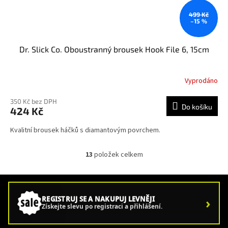
499 Kč
–15 %
Dr. Slick Co. Oboustranný brousek Hook File 6, 15cm
Vyprodáno
350 Kč bez DPH
Do košíku
424 Kč
Kvalitní brousek háčků s diamantovým povrchem.
13
položek celkem
O
v
l
á
d
›
REGISTRUJ SE A NAKUPUJ LEVNĚJI
a
Získejte slevu po registraci a přihlášení.
c
í