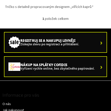
Tričko s detailně propracovaným designem „vířících kaprů.“
1
položek celkem
O
v
l
á
d
›
REGISTRUJ SE A NAKUPUJ LEVNĚJI
a
Získejte slevu po registraci a přihlášení.
c
í
p
r
›
NÁKUP NA SPLÁTKY COFIDIS
v
Vyřízení rychle online, bez zbytečného papírování.
k
y
v
Z
ý
á
p
p
Informace pro vás
i
a
s
O nás
t
u
í
Jak nakupovat