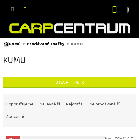
Přejít
NÁKUP
na
obsah
KOŠÍK
KUMU
Domů
Prodávané značky
KUMU
OTEVŘÍT FILTR
Ř
a
Doporučujeme
Nejlevnější
Nejdražší
Nejprodávanější
z
e
Abecedně
n
í
V
p