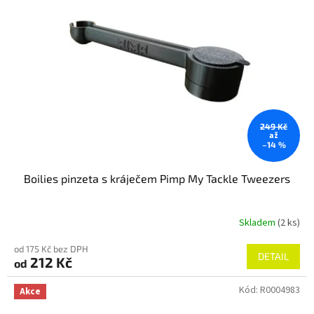
t
s
ů
p
r
o
d
u
k
t
249 Kč
ů
až
–14 %
Boilies pinzeta s kráječem Pimp My Tackle Tweezers
Skladem
(2 ks)
od 175 Kč bez DPH
DETAIL
212 Kč
od
Kód:
R0004983
Akce