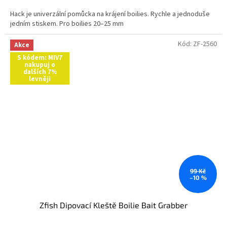
Hack je univerzální pomůcka na krájení boilies. Rychle a jednoduše
jedním stiskem. Pro boilies 20–25 mm
Kód:
ZF-2560
Akce
S kódem: MIV7
nakupuj o
dalších 7%
levněji
99 Kč
–10 %
Zfish Dipovací Kleště Boilie Bait Grabber