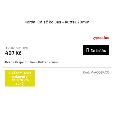
Korda Kráječ boilies - Kutter 20mm
Vyprodáno
336 Kč bez DPH
Do košíku
407 Kč
Korda Kráječ boilies - Kutter 20mm
Kód:
M-ACOBACR
S kódem: MIV7
nakupuj o
dalších 7%
levněji