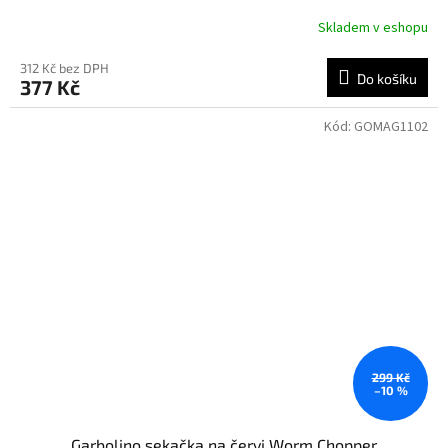
Skladem v eshopu
312 Kč bez DPH
Do košíku
377 Kč
Kód:
GOMAG1102
299 Kč
–10 %
Garbolino sekačka na červi Worm Chopper