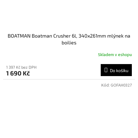
BOATMAN Boatman Crusher 6l, 340x261mm mlýnek na
boilies
Skladem v eshopu
Průměrné
hodnocení
produktu
1 397 Kč bez DPH
Do košíku
1 690 Kč
je
5,0
z
Kód:
GOFAH0327
5
hvězdiček.