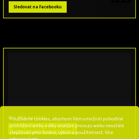
Sledovat na Facebooku
KDE NÁS NAJDETE
Používáme cookies, abychom Vám umožnili pohodlné
prohlížení webu a díky analýze provozu webu neustále
Dolní Valy 515, Uherský Brod
zlepšovali jeho funkce, výkon a použitelnost. Více