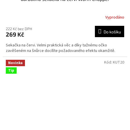
Vyprodáno
222 Kč bez DPH
Do košíku
269 Kč
Sekačka na červi. Velmi praktická věc a díky tažnému očko
zavěšeném na šnůrce docílíte požadovaného efektu okamžitě.
Kód:
KUT20
Novinka
Tip