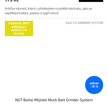
Drtička návnad, která s přehledem rozmělní nástrahy, jako je
například boilies, pelety a tygří ořech.
Kód:
FO-GRINDER-SYSTEM
S kódem: MIV7
nakupuj o
dalších 7%
levněji
419 Kč
–10 %
NGT Boilie Mlýnek Multi Bait Grinder System