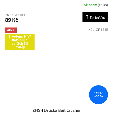
Skladem
(>5 ks)
74 Kč bez DPH
Do košíku
89 Kč
Kód:
ZF-8885
Akce
S kódem: MIV7
nakupuj o
dalších 7%
levněji
179 Kč
–10 %
ZFISH Drtička Bait Crusher