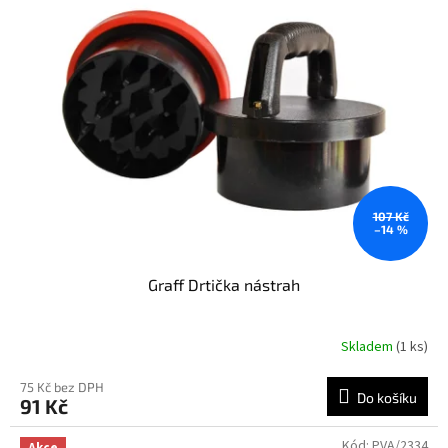
107 Kč
–14 %
Graff Drtička nástrah
Skladem
(1 ks)
75 Kč bez DPH
Do košíku
91 Kč
Kód:
PVA/2334
Akce