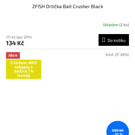
ZFISH Drtička Bait Crusher Black
Skladem
(1 ks)
111 Kč bez DPH
Do košíku
134 Kč
Kód:
ZF-8892
Akce
S kódem: MIV7
nakupuj o
dalších 7%
levněji
599 Kč
–10 %