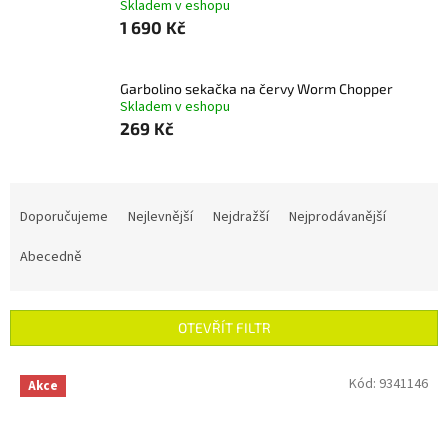
Skladem v eshopu
1 690 Kč
Garbolino sekačka na červy Worm Chopper
Skladem v eshopu
269 Kč
Ř
a
Doporučujeme
Nejlevnější
Nejdražší
Nejprodávanější
z
e
Abecedně
n
í
p
OTEVŘÍT FILTR
r
o
V
Kód:
9341146
Akce
d
ý
u
p
k
i