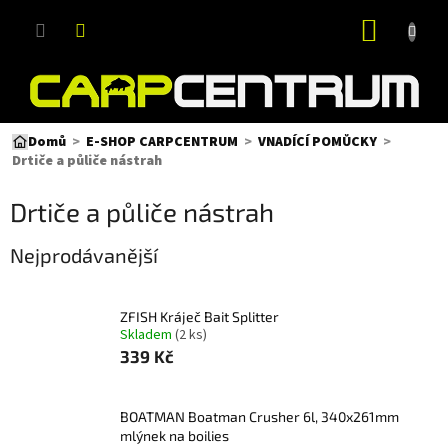
Přejít
NÁKUP
na
obsah
KOŠÍK
Domů
E-SHOP CARPCENTRUM
VNADÍCÍ POMŮCKY
Drtiče a půliče nástrah
Drtiče a půliče nástrah
Nejprodávanější
ZFISH Kráječ Bait Splitter
Skladem
(2 ks)
339 Kč
BOATMAN Boatman Crusher 6l, 340x261mm
mlýnek na boilies