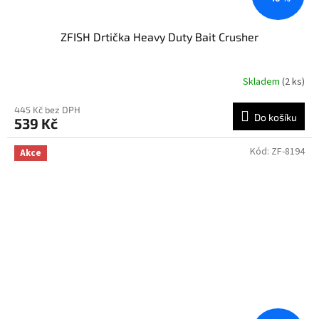
ZFISH Drtička Heavy Duty Bait Crusher
Skladem
(2 ks)
445 Kč bez DPH
Do košíku
539 Kč
Kód:
ZF-8194
Akce