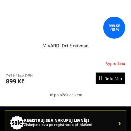
999 Kč
–10 %
MIVARDI Drtič návnad
Vyprodáno
743 Kč bez DPH
Do košíku
899 Kč
16
položek celkem
O
v
l
á
d
›
REGISTRUJ SE A NAKUPUJ LEVNĚJI
a
Získejte slevu po registraci a přihlášení.
c