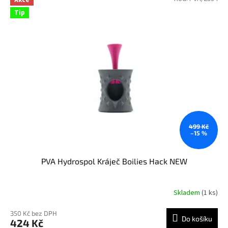
Tip
499 Kč
–15 %
PVA Hydrospol Kráječ Boilies Hack NEW
Skladem
(1 ks)
350 Kč bez DPH
Do košíku
424 Kč