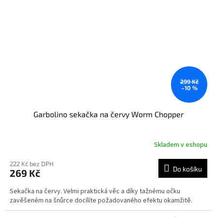
299 Kč
–10 %
Garbolino sekačka na červy Worm Chopper
Skladem v eshopu
222 Kč bez DPH
Do košíku
269 Kč
Sekačka na červy. Velmi praktická věc a díky tažnému očku
zavěšeném na šnůrce docílíte požadovaného efektu okamžitě.