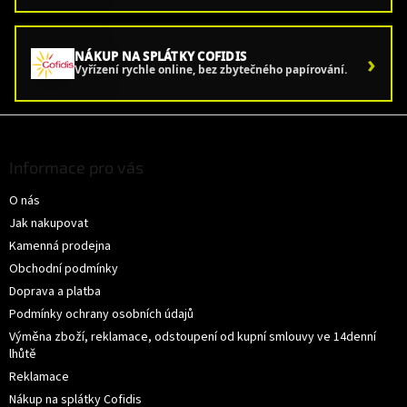
í
p
r
›
NÁKUP NA SPLÁTKY COFIDIS
v
Vyřízení rychle online, bez zbytečného papírování.
k
y
v
Z
ý
á
p
p
Informace pro vás
i
a
s
O nás
t
u
í
Jak nakupovat
Kamenná prodejna
Obchodní podmínky
Doprava a platba
Podmínky ochrany osobních údajů
Výměna zboží, reklamace, odstoupení od kupní smlouvy ve 14denní
lhůtě
Reklamace
Nákup na splátky Cofidis