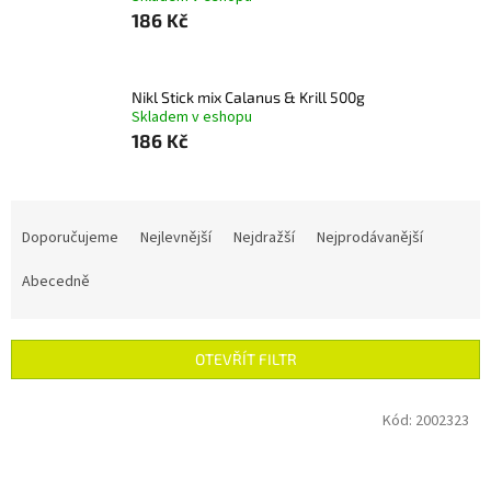
186 Kč
Nikl Stick mix Calanus & Krill 500g
Skladem v eshopu
186 Kč
Ř
a
Doporučujeme
Nejlevnější
Nejdražší
Nejprodávanější
z
e
Abecedně
n
í
p
OTEVŘÍT FILTR
r
o
V
Kód:
2002323
d
ý
u
p
k
i