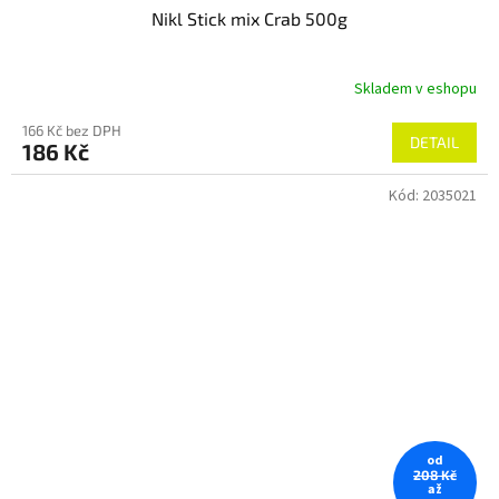
Nikl Stick mix Crab 500g
Skladem v eshopu
166 Kč bez DPH
DETAIL
186 Kč
Kód:
2035021
od
208 Kč
až