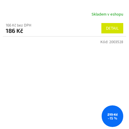
Skladem v eshopu
166 Kč bez DPH
DETAIL
186 Kč
Kód:
2003528
219 Kč
–15 %