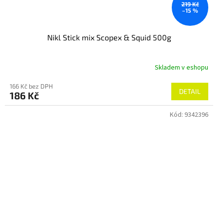
219 Kč
–15 %
Nikl Stick mix Scopex & Squid 500g
Skladem v eshopu
166 Kč bez DPH
DETAIL
186 Kč
Kód:
9342396