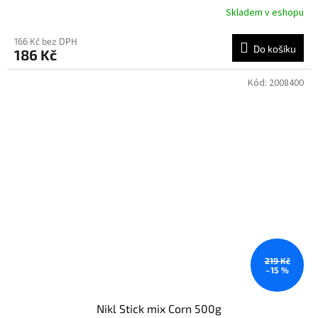
Skladem v eshopu
166 Kč bez DPH
Do košíku
186 Kč
Kód:
2008400
219 Kč
–15 %
Nikl Stick mix Corn 500g