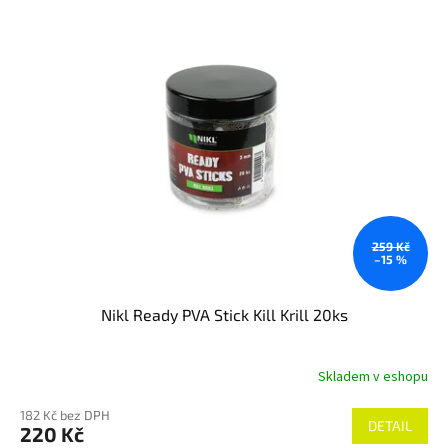
259 Kč
–15 %
Nikl Ready PVA Stick Kill Krill 20ks
Skladem v eshopu
182 Kč bez DPH
DETAIL
220 Kč