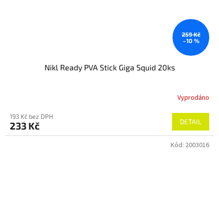
259 Kč
–10 %
Nikl Ready PVA Stick Giga Squid 20ks
Vyprodáno
193 Kč bez DPH
DETAIL
233 Kč
Kód:
2003016