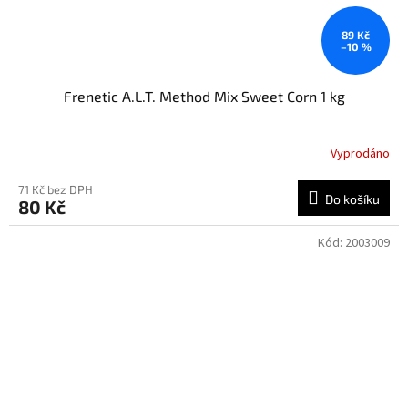
89 Kč
–10 %
Frenetic A.L.T. Method Mix Sweet Corn 1 kg
Vyprodáno
71 Kč bez DPH
Do košíku
80 Kč
Kód:
2003009