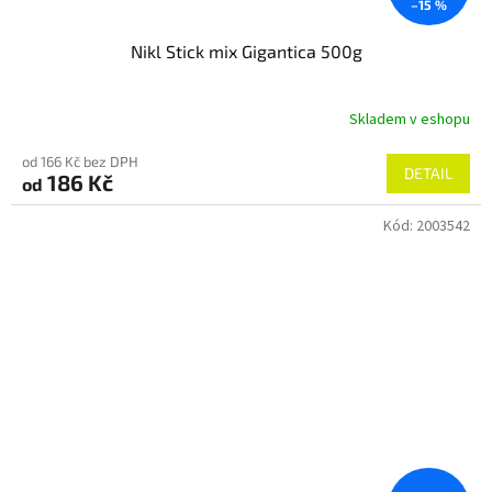
–15 %
Nikl Stick mix Gigantica 500g
Skladem v eshopu
od 166 Kč bez DPH
DETAIL
186 Kč
od
Kód:
2003542