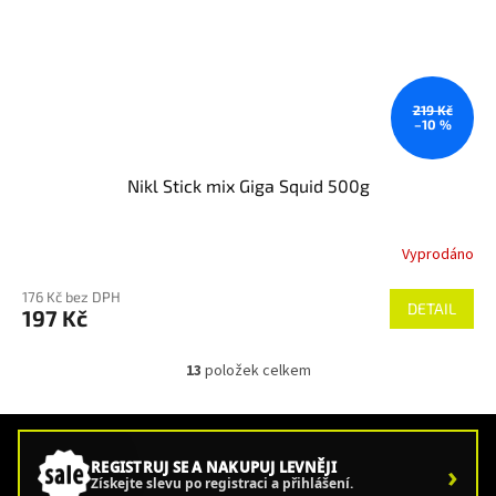
219 Kč
–10 %
Nikl Stick mix Giga Squid 500g
Vyprodáno
176 Kč bez DPH
DETAIL
197 Kč
13
položek celkem
O
v
l
á
d
›
REGISTRUJ SE A NAKUPUJ LEVNĚJI
a
Získejte slevu po registraci a přihlášení.