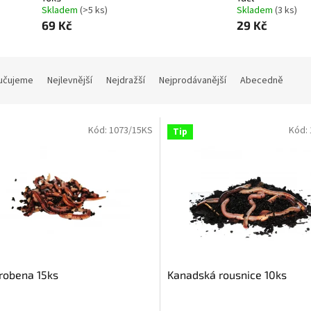
Skladem
(>5 ks)
Skladem
(3 ks)
69 Kč
29 Kč
učujeme
Nejlevnější
Nejdražší
Nejprodávanější
Abecedně
Kód:
1073/15KS
Kód:
Tip
robena 15ks
Kanadská rousnice 10ks