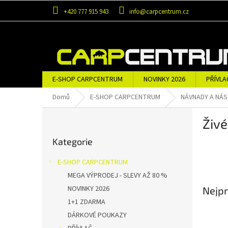
Přejít
+420 777 915 943
info@carpcentrum.cz
na
obsah
E-SHOP CARPCENTRUM
NOVINKY 2026
PŘÍVLA
OBLEČENÍ A OBUV
ZNAČKY
Domů
E-SHOP CARPCENTRUM
NÁVNADY A NÁ
P
Živé
o
Přeskočit
s
Kategorie
kategorie
t
r
E-SHOP CARPCENTRUM
a
MEGA VÝPRODEJ - SLEVY AŽ 80 %
n
NOVINKY 2026
Nejpr
n
í
1+1 ZDARMA
p
DÁRKOVÉ POUKAZY
a