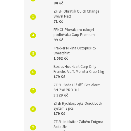
84 Kč
ZFISH Obratlík Quick Change
Swivel Matt
71 Kč
FENCL Plovák pro rukojeť
podběráku Carp Premium
99 Kč
Trakker Mikina Octopus RS
Sweatshirt
1 062 Kč
Boilies Hookbait Carp Only
Frenetic A.L.T. Monster Crab 1 kg
179 Kč
ZFISH Sada Hlásičů Bite Alarm
Set Zx8 PRO 3+1
3 329 Kč
Zfish Rychlospojka Quick Lock
System 3 pcs
179 Kč
ZFISH Indikátor Záběru Enigma
Sada 3ks