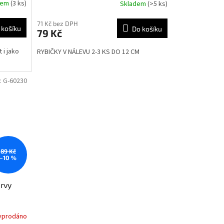
dem
(3 ks)
Skladem
(>5 ks)
Průměrné
hodnocení
produktu
71 Kč bez DPH
 košíku
Do košíku
79 Kč
je
5,0
 i jako
RYBIČKY V NÁLEVU 2-3 KS DO 12 CM
z
5
hvězdiček.
:
G-60230
89 Kč
–10 %
ervy
yprodáno