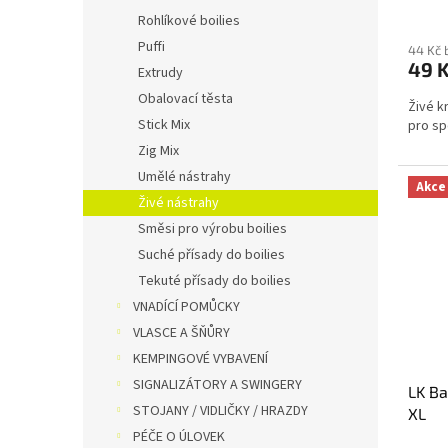
Průmě
Rohlíkové boilies
hodno
Puffi
produ
44 Kč 
49 
je
Extrudy
5,0
Obalovací těsta
Živé k
z
Stick Mix
pro sp
5
hvězdi
Zig Mix
Umělé nástrahy
Akce
Živé nástrahy
Směsi pro výrobu boilies
Suché přísady do boilies
Tekuté přísady do boilies
VNADÍCÍ POMŮCKY
VLASCE A ŠŇŮRY
KEMPINGOVÉ VYBAVENÍ
SIGNALIZÁTORY A SWINGERY
LK Ba
STOJANY / VIDLIČKY / HRAZDY
XL
PÉČE O ÚLOVEK