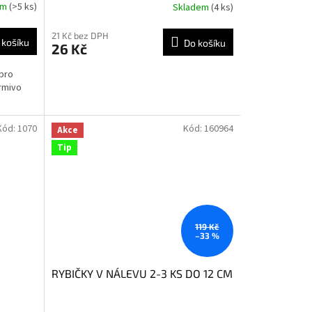
em
(>5 ks)
Skladem
(4 ks)
21 Kč bez DPH
 košíku
Do košíku
26 Kč
 pro
krmivo
Kód:
1070
Kód:
160964
Akce
Tip
119 Kč
–33 %
RYBIČKY V NÁLEVU 2-3 KS DO 12 CM