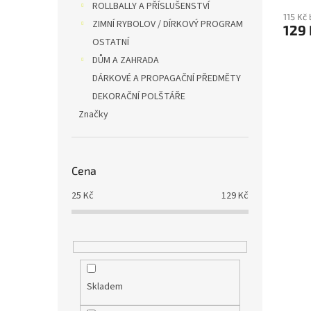
hodno
ROLLBALLY A PŘÍSLUŠENSTVÍ
produ
115 Kč
ZIMNÍ RYBOLOV / DÍRKOVÝ PROGRAM
129 
je
OSTATNÍ
5,0
z
DŮM A ZAHRADA
5
DÁRKOVÉ A PROPAGAČNÍ PŘEDMĚTY
hvězdi
DEKORAČNÍ POLŠTÁŘE
Značky
Cena
25
Kč
129
Kč
Skladem