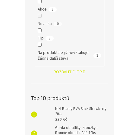
Akce
3
Novinka
0
Tip
3
Na produkt se již nevztahuje
3
žádná další sleva
ROZBALIT FILTR
Top 10 produktů
Nikl Ready PVA Stick Strawberry
20ks
220 Kč
Garda obratlíky, kroužky -
Ronnie obratlík č.11 10ks