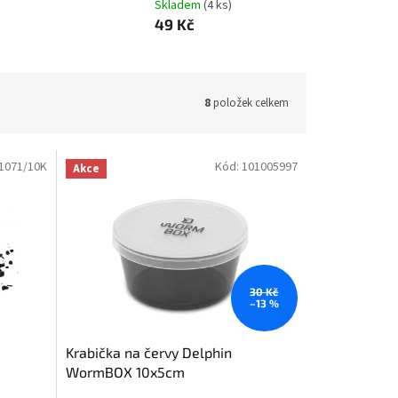
Skladem
(4 ks)
49 Kč
8
položek celkem
1071/10K
Kód:
101005997
Akce
30 Kč
–13 %
Krabička na červy Delphin
WormBOX 10x5cm