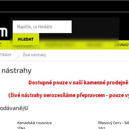
HLEDAT
Č
SUMCAŘINA
RYBÁŘSKÉ PRUTY
NAVIJÁKY
NÁVNAD
STRAHY
Živé nástrahy
 nástrahy
Dostupné pouze v naší kamenné prodejně 
(živé nástrahy nerozesíláme přepravcem - pouze 
odávanější
Kanadská rousnice
Masový červ - bí
10ks
1dcl