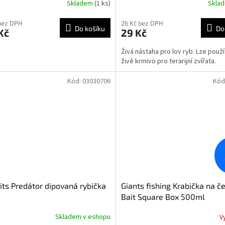
Skladem
(1 ks)
Skla
Průměrné
hodnocení
produktu
bez DPH
26 Kč bez DPH
Do košíku
Do
Kč
29 Kč
je
4,5
Živá nástaha pro lov ryb. Lze použít
z
živé krmivo pro terarijní zvířata.
5
hvězdiček.
Kód:
03030706
Kód
its Predátor dipovaná rybička
Giants fishing Krabička na č
Bait Square Box 500ml
Skladem v eshopu
V
rné