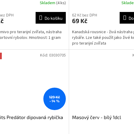
Skladem
(4 ks)
Sklad
rné
Průměrné
cení
hodnocení
ktu
produktu
bez DPH
62 Kč bez DPH
Do košíku
Do
Kč
69 Kč
je
5,0
rmivo pro terarijní zvířata, nástraha
Kanadská rousnice - živá nástraha
z
ortovní rybolov. Hmotnost: 1 gram
rybáře. Lze také použít jako živé 
5
pro terarijní zvířata
ček.
hvězdiček.
Kód:
03030705
129 Kč
–14 %
its Predátor dipovaná rybička
Masový červ - bílý 1dcl