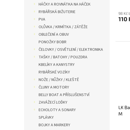
HÁČKY A ROVNÁTKA NA HÁČEK
RYBÁŘSKÁ BIŽUTERIE
98 Kč 
110 
PVA
OLŮVKA / KRMÍTKA / ZÁTĚŽE
OBLEČENÍ A OBUV
PONOŽKY BOBR
ČELOVKY / OSVĚTLENÍ / ELEKTRONIKA
TAŠKY / BATOHY / POUZDRA
KBELÍKY A KANYSTRY
RYBÁŘSKÉ VOZÍKY
NOŽE / NŮŽKY / KLEŠTĚ
ČLUNY A MOTORY
BELLY BOAT A PŘÍSLUŠENSTVÍ
ZAVÁŽECÍ LOĎKY
LK Ba
ECHOLOTY A SONARY
M
SPLÁVKY
BOJKY A MARKERY
Průmě