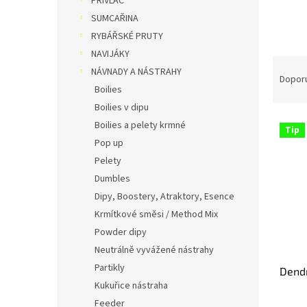
PŘÍVLAČ
n
SUMCAŘINA
e
RYBÁŘSKÉ PRUTY
l
NAVIJÁKY
Ř
NÁVNADY A NÁSTRAHY
a
Dopor
Boilies
z
e
Boilies v dipu
V
n
Boilies a pelety krmné
Tip
ý
í
Pop up
p
p
Pelety
i
r
Dumbles
s
o
Dipy, Boostery, Atraktory, Esence
p
d
r
u
Krmítkové směsi / Method Mix
o
k
Powder dipy
d
t
Neutrálně vyvážené nástrahy
u
ů
Partikly
Dend
k
Kukuřice nástraha
t
ů
Feeder