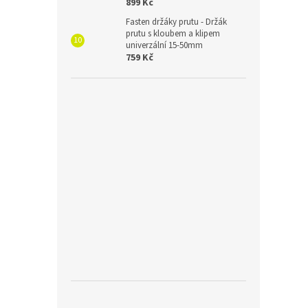
899 Kč
Fasten držáky prutu - Držák
prutu s kloubem a klipem
univerzální 15-50mm
759 Kč