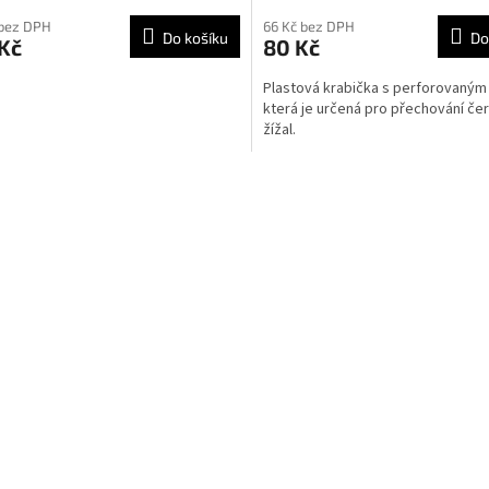
cení
ktu
 bez DPH
66 Kč bez DPH
Do košíku
Do
Kč
80 Kč
Plastová krabička s perforovaným
která je určená pro přechování čer
žížal.
ček.
O
v
l
á
d
a
c
í
p
r
v
k
y
v
ý