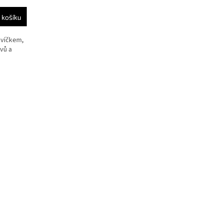
 košíku
 víčkem,
vů a