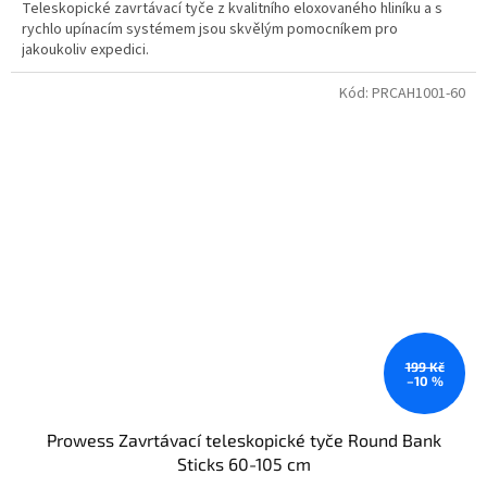
Teleskopické zavrtávací tyče z kvalitního eloxovaného hliníku a s
rychlo upínacím systémem jsou skvělým pomocníkem pro
jakoukoliv expedici.
Kód:
PRCAH1001-60
199 Kč
–10 %
Prowess Zavrtávací teleskopické tyče Round Bank
Sticks 60-105 cm