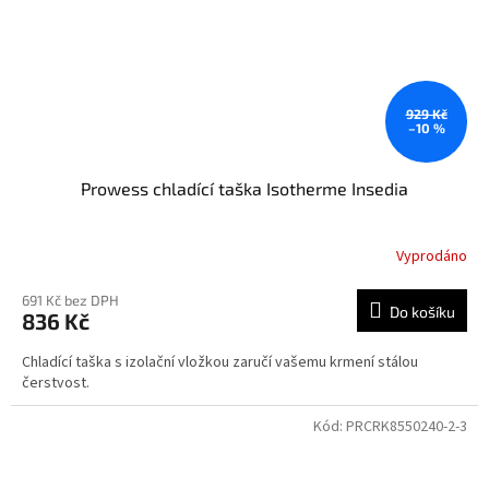
929 Kč
–10 %
Prowess chladící taška Isotherme Insedia
Vyprodáno
691 Kč bez DPH
Do košíku
836 Kč
Chladící taška s izolační vložkou zaručí vašemu krmení stálou
čerstvost.
Kód:
PRCRK8550240-2-3