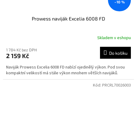
–10 %
Prowess naviják Excelia 6008 FD
Skladem v eshopu
1 784 Kč bez DPH
Do košíku
2 159 Kč
Naviják Prowess Excelia 6008 FD nabízí ojedinělý výkon. Pod svou
kompaktní velikostí má stále výkon mnohem větších navijáků.
Kód:
PRCRL70026003