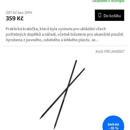
Skladem v eshopu
297 Kč bez DPH
Do košíku
359 Kč
Praktická krabička, která byla vyvinuta pro ukládání všech
potřebných doplňků a nářadí, včetně bižuterie pro okamžité použití.
Vyrobena z pevného, odolného a lehkého plastu. Je...
Kód:
PRCAH0007
249 Kč
–10 %