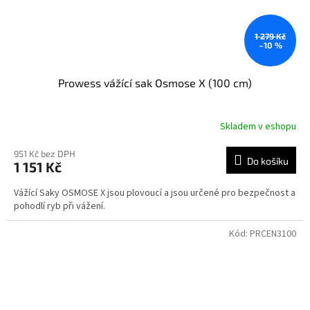
1 279 Kč
–10 %
Prowess vážící sak Osmose X (100 cm)
Skladem v eshopu
951 Kč bez DPH
Do košíku
1 151 Kč
Vážící Saky OSMOSE X jsou plovoucí a jsou určené pro bezpečnost a
pohodlí ryb při vážení.
Kód:
PRCEN3100