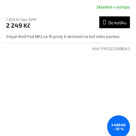
Skladem v eshopu
1 859 Kč bez DPH
Do košíku
2 249 Kč
Stojan Rod Pod MK2 na tři pruty k ukotvení na loď nebo ponton.
Kód:
PRCEL3200BLK3
1 499 Kč
–10 %