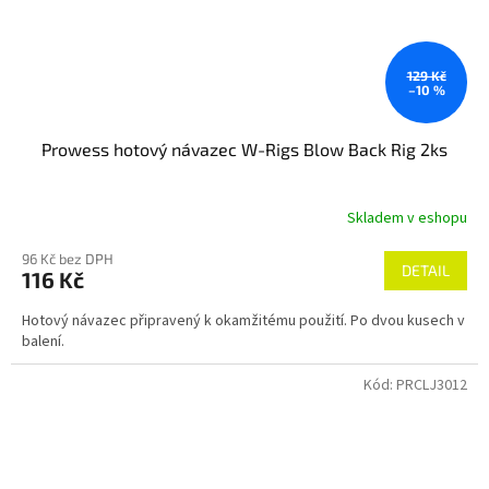
129 Kč
–10 %
Prowess hotový návazec W-Rigs Blow Back Rig 2ks
Skladem v eshopu
96 Kč bez DPH
DETAIL
116 Kč
Hotový návazec připravený k okamžitému použití. Po dvou kusech v
balení.
Kód:
PRCLJ3012