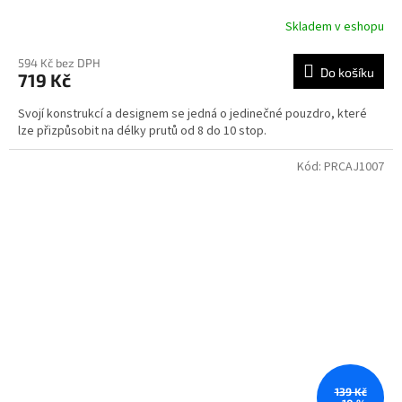
Skladem v eshopu
594 Kč bez DPH
Do košíku
719 Kč
Svojí konstrukcí a designem se jedná o jedinečné pouzdro, které
lze přizpůsobit na délky prutů od 8 do 10 stop.
Kód:
PRCAJ1007
139 Kč