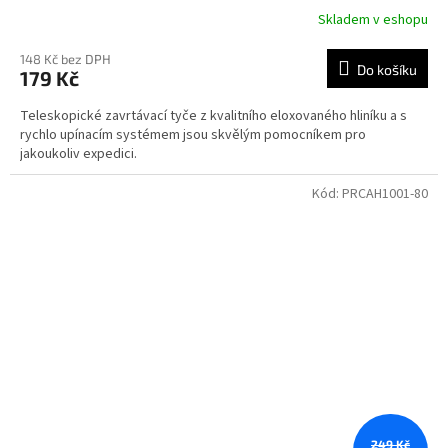
Skladem v eshopu
148 Kč bez DPH
Do košíku
179 Kč
Teleskopické zavrtávací tyče z kvalitního eloxovaného hliníku a s
rychlo upínacím systémem jsou skvělým pomocníkem pro
jakoukoliv expedici.
Kód:
PRCAH1001-80
249 Kč