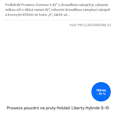
Podběrák Prowess Osmose X 42” s dvoudílnou rukojetí je vybaven
velkou sítí o délce ramen 42”, robustní dvoudílnou zamykací rukojetí
a kovovým křížem ve tvaru „V“, takže se...
Kód:
PRCLL3810GREEN8-10
799 Kč
–10 %
Prowess pouzdro na pruty Holdall Liberty Hybride 8-10