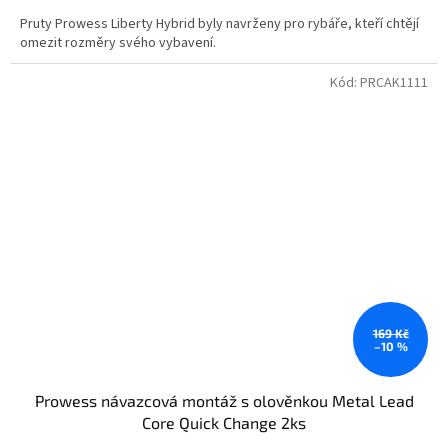
Pruty Prowess Liberty Hybrid byly navrženy pro rybáře, kteří chtějí
omezit rozměry svého vybavení.
Kód:
PRCAK1111
169 Kč
–10 %
Prowess návazcová montáž s olověnkou Metal Lead
Core Quick Change 2ks