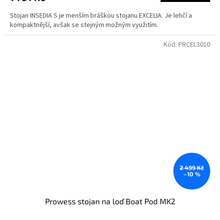
Stojan INSEDIA S je menším bráškou stojanu EXCELIA. Je lehčí a
kompaktnější, avšak se stejným možným využitím.
Kód:
PRCEL3010
2 499 Kč
–10 %
Prowess stojan na loď Boat Pod MK2