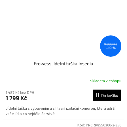
1 999 Kč
–10 %
Prowess jídelní taška Insedia
Skladem v eshopu
1 487 Kč bez DPH
Do košíku
1 799 Kč
Jídelní taška s vybavením a s hlavní izolační komorou, která udrží
vaše jídlo co nejdéle čerstvé.
Kód:
PRCRK8550300-2-350