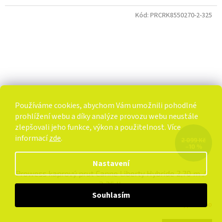
Kód:
PRCRK8550270-2-325
Používáme cookies, abychom Vám umožnili pohodlné
prohlížení webu a díky analýze provozu webu neustále
zlepšovali jeho funkce, výkon a použitelnost. Více
informací
zde
.
2 099 Kč
–10 %
Nastavení
Prowess kaprový prut Canne Liberty Hybride 2,70 m /
3,25 lb
Souhlasím
Vyprodáno