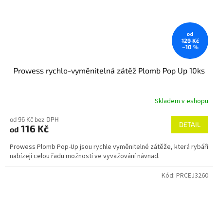
od
129 Kč
–10 %
Prowess rychlo-vyměnitelná zátěž Plomb Pop Up 10ks
Skladem v eshopu
od 96 Kč bez DPH
DETAIL
116 Kč
od
Prowess Plomb Pop-Up jsou rychle vyměnitelné zátěže, která rybáři
nabízejí celou řadu možností ve vyvažování návnad.
Kód:
PRCEJ3260