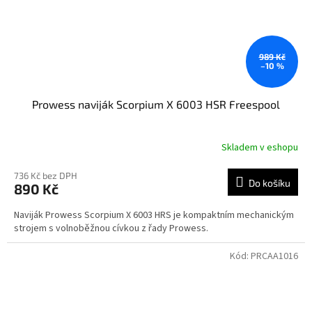
989 Kč
–10 %
Prowess naviják Scorpium X 6003 HSR Freespool
Skladem v eshopu
736 Kč bez DPH
Do košíku
890 Kč
Naviják Prowess Scorpium X 6003 HRS je kompaktním mechanickým
strojem s volnoběžnou cívkou z řady Prowess.
Kód:
PRCAA1016