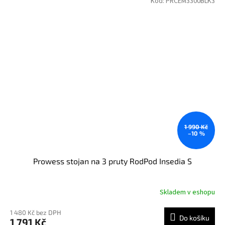
Kód:
PRCEM3300BLK3
1 990 Kč
–10 %
Prowess stojan na 3 pruty RodPod Insedia S
Skladem v eshopu
1 480 Kč bez DPH
Do košíku
1 791 Kč