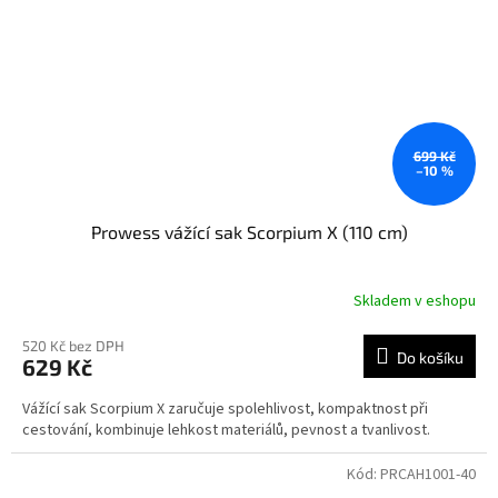
699 Kč
–10 %
Prowess vážící sak Scorpium X (110 cm)
Skladem v eshopu
520 Kč bez DPH
Do košíku
629 Kč
Vážící sak Scorpium X zaručuje spolehlivost, kompaktnost při
cestování, kombinuje lehkost materiálů, pevnost a tvanlivost.
Kód:
PRCAH1001-40