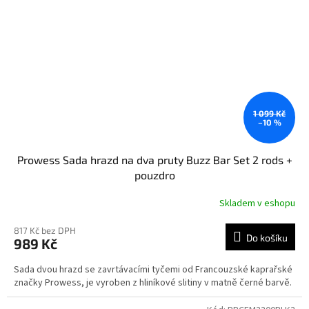
1 099 Kč
–10 %
Prowess Sada hrazd na dva pruty Buzz Bar Set 2 rods +
pouzdro
Skladem v eshopu
Průměrné
hodnocení
produktu
817 Kč bez DPH
Do košíku
989 Kč
je
5,0
Sada dvou hrazd se zavrtávacími tyčemi od Francouzské kaprařské
z
značky Prowess, je vyroben z hliníkové slitiny v matně černé barvě.
5
hvězdiček.