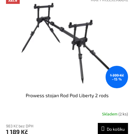
Kód:
PRCEL3150BLK2
Akce
ý
r
p
o
i
d
s
u
p
k
r
t
o
ů
d
u
k
t
ů
1 399 Kč
–15 %
Prowess stojan Rod Pod Liberty 2 rods
Skladem
(2 ks)
983 Kč bez DPH
Do košíku
1 189 Kč