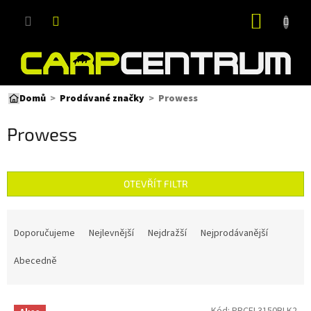
Přejít
NÁKUP
na
obsah
KOŠÍK
Prowess
Domů
Prodávané značky
Prowess
OTEVŘÍT FILTR
Ř
a
Doporučujeme
Nejlevnější
Nejdražší
Nejprodávanější
z
e
Abecedně
n
í
V
p