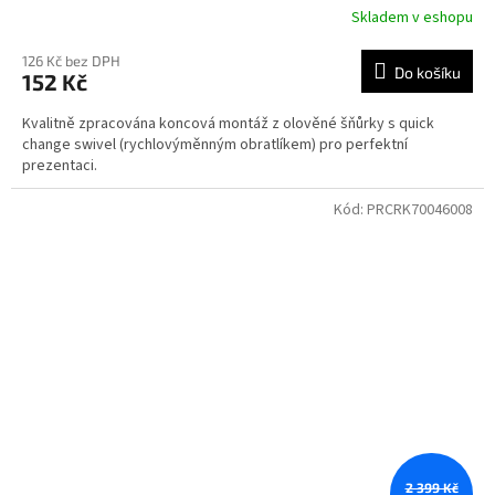
Skladem v eshopu
126 Kč bez DPH
Do košíku
152 Kč
Kvalitně zpracována koncová montáž z olověné šňůrky s quick
change swivel (rychlovýměnným obratlíkem) pro perfektní
prezentaci.
Kód:
PRCRK70046008
2 399 Kč