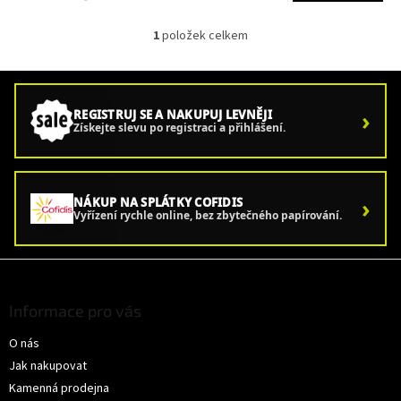
1
položek celkem
O
v
l
á
d
›
REGISTRUJ SE A NAKUPUJ LEVNĚJI
a
Získejte slevu po registraci a přihlášení.
c
í
p
r
›
NÁKUP NA SPLÁTKY COFIDIS
v
Vyřízení rychle online, bez zbytečného papírování.
k
y
v
Z
ý
á
p
p
Informace pro vás
i
a
s
O nás
t
u
í
Jak nakupovat
Kamenná prodejna