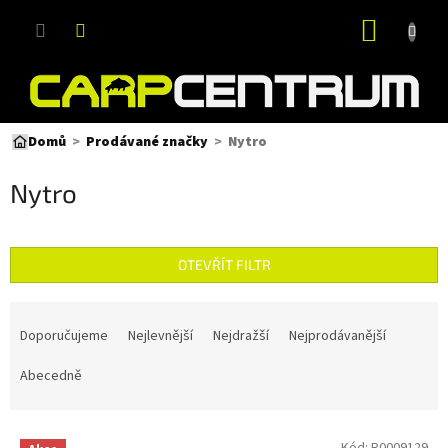
Přejít
NÁKUP
na
obsah
KOŠÍK
Nytro
Domů
Prodávané značky
Nytro
OTEVŘÍT FILTR
Ř
a
Doporučujeme
Nejlevnější
Nejdražší
Nejprodávanější
z
e
Abecedně
n
í
V
p