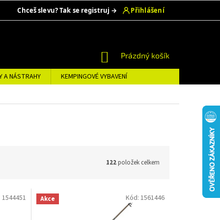
NÁKUPNÍ
Prázdný košík
KOŠÍK
Y A NÁSTRAHY
KEMPINGOVÉ VYBAVENÍ
122
položek celkem
:
1544451
Kód:
1561446
Akce