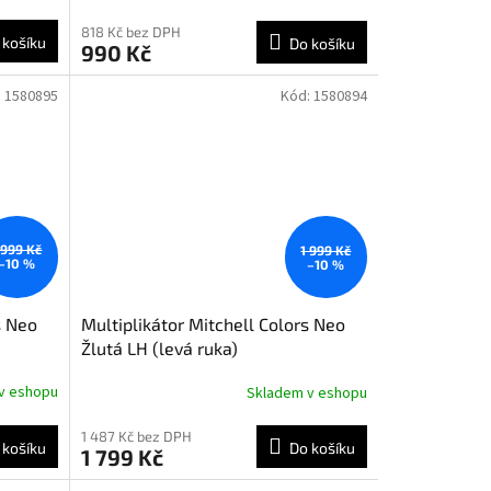
818 Kč bez DPH
 košíku
Do košíku
990 Kč
:
1580895
Kód:
1580894
 999 Kč
1 999 Kč
–10 %
–10 %
s Neo
Multiplikátor Mitchell Colors Neo
Žlutá LH (levá ruka)
v eshopu
Skladem v eshopu
1 487 Kč bez DPH
 košíku
Do košíku
1 799 Kč