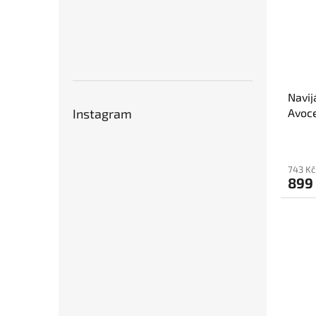
Navij
Avoc
Instagram
743 Kč
899