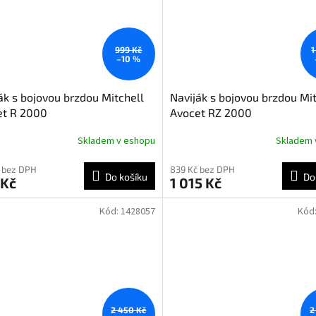
999 Kč
1
–10 %
ák s bojovou brzdou Mitchell
Naviják s bojovou brzdou Mi
et R 2000
Avocet RZ 2000
Skladem v eshopu
Skladem 
 bez DPH
839 Kč bez DPH
Do košíku
Do
 Kč
1 015 Kč
Kód:
1428057
Kód
2 450 Kč
2