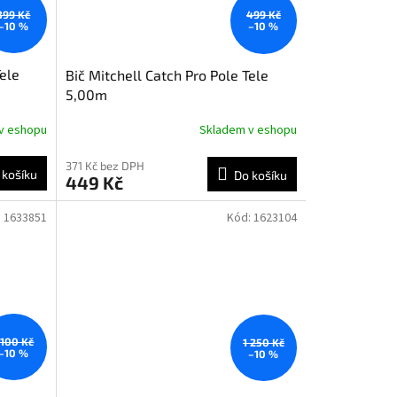
399 Kč
499 Kč
–10 %
–10 %
Tele
Bič Mitchell Catch Pro Pole Tele
5,00m
v eshopu
Skladem v eshopu
371 Kč bez DPH
 košíku
Do košíku
449 Kč
:
1633851
Kód:
1623104
 100 Kč
1 250 Kč
–10 %
–10 %