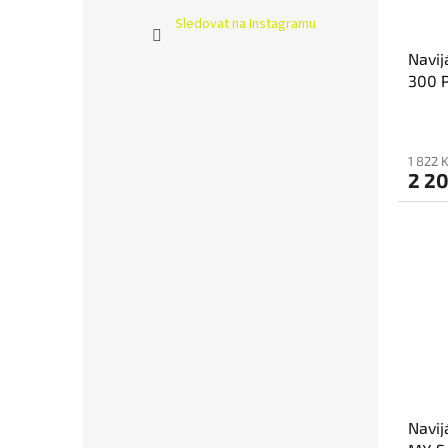
Sledovat na Instagramu
Navij
300 
1 822 
2 20
Navij