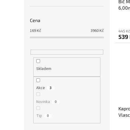
Bič M
6,00
Cena
169
Kč
3960
Kč
445 Kč
539
Skladem
Akce
3
Novinka
0
Kapro
Vlasc
Tip
0
3,60 