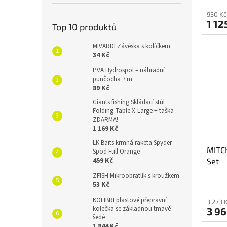
930 Kč
1 12
Top 10 produktů
MIVARDI Závěska s kolíčkem
34 Kč
PVA Hydrospol – náhradní
punčocha 7 m
89 Kč
Giants fishing Skládací stůl
Folding Table X-Large + taška
ZDARMA!
1 169 Kč
LK Baits krmná raketa Spyder
MITC
Spod Full Orange
459 Kč
Set
ZFISH Mikroobratlík s kroužkem
Průmě
53 Kč
hodno
KOLIBRI plastové přepravní
produ
3 273 
kolečka se základnou tmavě
3 96
je
šedé
5,0
1 844 Kč