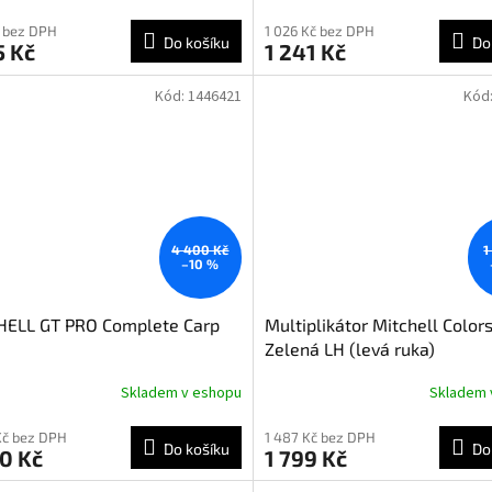
 bez DPH
1 026 Kč bez DPH
Do košíku
Do
5 Kč
1 241 Kč
Kód:
1446421
Kód
4 400 Kč
1
–10 %
HELL GT PRO Complete Carp
Multiplikátor Mitchell Color
Zelená LH (levá ruka)
Skladem v eshopu
Skladem 
rné
cení
ktu
Kč bez DPH
1 487 Kč bez DPH
Do košíku
Do
0 Kč
1 799 Kč