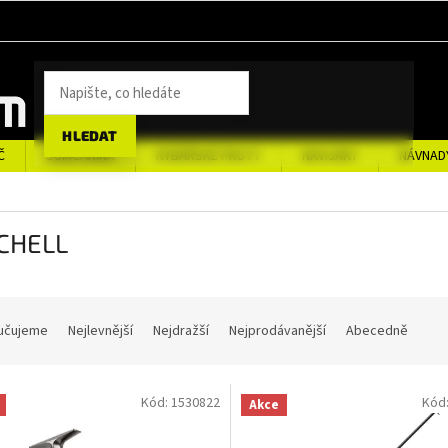
HLEDAT
Č
SUMCAŘINA
RYBÁŘSKÉ PRUTY
NAVIJÁKY
NÁVNAD
CHELL
učujeme
Nejlevnější
Nejdražší
Nejprodávanější
Abecedně
Kód:
1530822
Kód
Akce