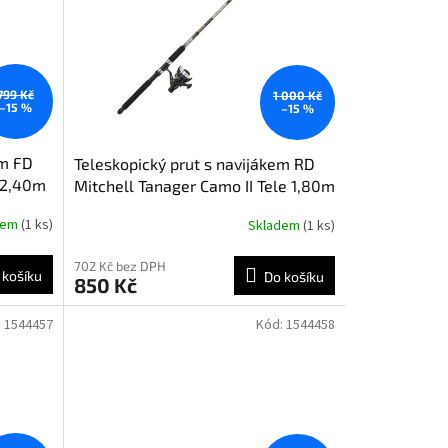
799 Kč
1 000 Kč
–15 %
–15 %
em FD
Teleskopický prut s navijákem RD
n 2,40m
Mitchell Tanager Camo II Tele 1,80m
5-15g
dem
(1 ks)
Skladem
(1 ks)
702 Kč bez DPH
 košíku
Do košíku
850 Kč
:
1544457
Kód:
1544458