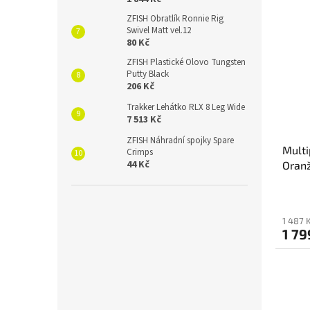
z
5
ZFISH Obratlík Ronnie Rig
Swivel Matt vel.12
hvězdi
80 Kč
ZFISH Plastické Olovo Tungsten
Putty Black
206 Kč
Trakker Lehátko RLX 8 Leg Wide
7 513 Kč
ZFISH Náhradní spojky Spare
Multi
Crimps
44 Kč
Oranž
1 487 
1 79