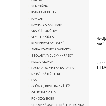
PŘÍVLAČ
i
r
n
SUMCAŘINA
s
o
e
RYBÁŘSKÉ PRUTY
p
d
l
r
u
NAVIJÁKY
o
k
NÁVNADY A NÁSTRAHY
d
t
VNADÍCÍ POMŮCKY
u
ů
VLASCE A ŠŇŮRY
Navij
k
KEMPINGOVÉ VYBAVENÍ
MX3 
t
ů
SIGNALIZÁTORY A SWINGERY
STOJANY / VIDLIČKY / HRAZDY
PÉČE O ÚLOVEK
912 Kč
1 10
HÁČKY A ROVNÁTKA NA HÁČEK
RYBÁŘSKÁ BIŽUTERIE
PVA
OLŮVKA / KRMÍTKA / ZÁTĚŽE
OBLEČENÍ A OBUV
PONOŽKY BOBR
ČELOVKY / OSVĚTLENÍ / ELEKTRONIKA