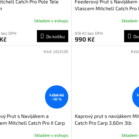
itchell Catch Pro Pole Tele
Feederový Prut s Navijákem
m
Vlascem Mitchell Catch Pro I
Feeder 3,00 m 20 - 80 g 3 dí
Skladem v eshopu
Skladem 
 bez DPH
818 Kč bez DPH
Do košíku
Do
 Kč
990 Kč
Kód:
1623105
Kód
1 250 Kč
1
–10 %
vý Prut s Navijákem a
Kaprový prut s navijákem Mi
em Mitchell Catch Pro II Carp
Catch Pro Carp 3,60m 3lb
m 3,00Lbs 2 díly
Skladem v eshopu
Skladem 