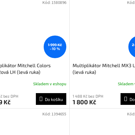
Kód:
1580896
Kód
ček.
1 999 Kč
2
–10 %
plikátor Mitchell Colors
Multiplikátor Mitchell MX3 
ová LH (levá ruka)
(levá ruka)
Skladem v eshopu
Skladem 
Kč bez DPH
1 488 Kč bez DPH
Do košíku
Do
9 Kč
1 800 Kč
Kód:
1394655
Kód