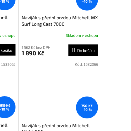
–10 %
–10 %
hell
Naviják s přední brzdou Mitchell MX
Surf Long Cast 7000
v eshopu
Skladem v eshopu
1 562 Kč bez DPH
 košíku
Do košíku
1 890 Kč
:
1532065
Kód:
1532066
650 Kč
750 Kč
–10 %
–10 %
hell
Naviják s přední brzdou Mitchell