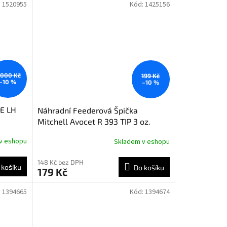
:
1520955
Kód:
1425156
 000 Kč
199 Kč
–10 %
–10 %
LE LH
Náhradní Feederová Špička
Mitchell Avocet R 393 TIP 3 oz.
v eshopu
Skladem v eshopu
148 Kč bez DPH
 košíku
Do košíku
179 Kč
:
1394665
Kód:
1394674