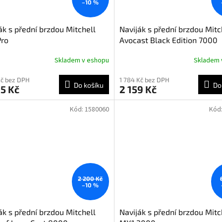
–10 %
ák s přední brzdou Mitchell
Naviják s přední brzdou Mitc
Pro
Avocast Black Edition 7000
Skladem v eshopu
Skladem 
Kč bez DPH
1 784 Kč bez DPH
Do košíku
Do
5 Kč
2 159 Kč
Kód:
1580060
Kód
2 200 Kč
–10 %
ák s přední brzdou Mitchell
Naviják s přední brzdou Mitc