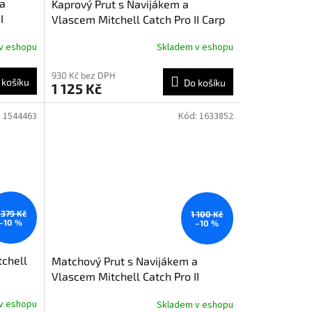
 a
Kaprový Prut s Navijákem a
I
Vlascem Mitchell Catch Pro II Carp
ly
3,00 m 3,00Lbs 2 díly
v eshopu
Skladem v eshopu
930 Kč bez DPH
 košíku
Do košíku
1 125 Kč
:
1544463
Kód:
1633852
 379 Kč
1 100 Kč
–10 %
–10 %
tchell
Matchový Prut s Navijákem a
Vlascem Mitchell Catch Pro II
Match 3,30 m 2 - 12 g 3 díly
v eshopu
Skladem v eshopu