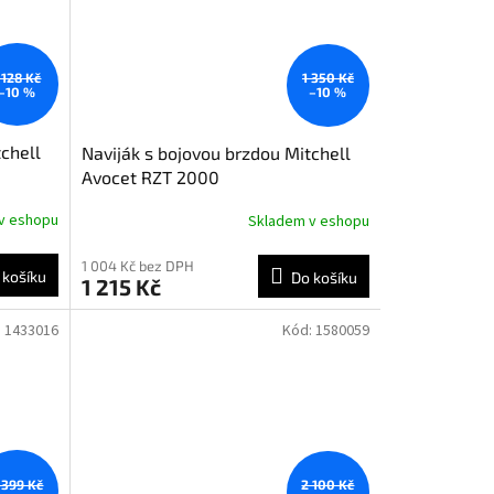
 128 Kč
1 350 Kč
–10 %
–10 %
tchell
Naviják s bojovou brzdou Mitchell
Avocet RZT 2000
v eshopu
Skladem v eshopu
1 004 Kč bez DPH
 košíku
Do košíku
1 215 Kč
:
1433016
Kód:
1580059
 399 Kč
2 100 Kč