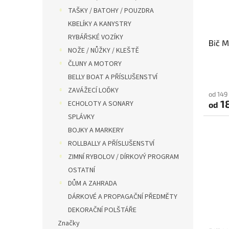
TAŠKY / BATOHY / POUZDRA
KBELÍKY A KANYSTRY
RYBÁŘSKÉ VOZÍKY
Bič M
NOŽE / NŮŽKY / KLEŠTĚ
ČLUNY A MOTORY
BELLY BOAT A PŘÍSLUŠENSTVÍ
ZAVÁŽECÍ LOĎKY
od 149
1
ECHOLOTY A SONARY
od
SPLÁVKY
BOJKY A MARKERY
ROLLBALLY A PŘÍSLUŠENSTVÍ
ZIMNÍ RYBOLOV / DÍRKOVÝ PROGRAM
OSTATNÍ
DŮM A ZAHRADA
DÁRKOVÉ A PROPAGAČNÍ PŘEDMĚTY
DEKORAČNÍ POLŠTÁŘE
Značky