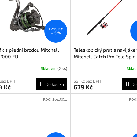
1 299 Kč
–15 %
ák s přední brzdou Mitchell
Teleskopický prut s naviják
2000 FD
Mitchell Catch Pro Tele Spi
10-50g
Skladem
(2 ks)
Skla
 bez DPH
561 Kč bez DPH
Do košíku
Do
4 Kč
679 Kč
Kód:
1623091
Kód