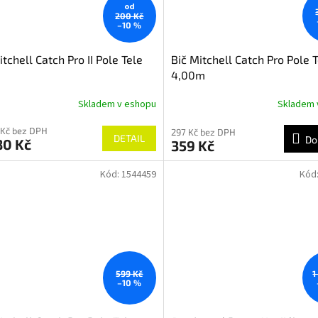
od
200 Kč
–10 %
itchell Catch Pro II Pole Tele
Bič Mitchell Catch Pro Pole 
4,00m
Skladem v eshopu
Skladem 
 Kč bez DPH
297 Kč bez DPH
DETAIL
Do
80 Kč
359 Kč
Kód:
1544459
Kód
599 Kč
1
–10 %