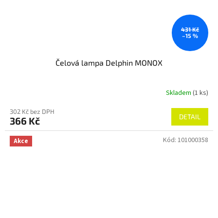
431 Kč
–15 %
Čelová lampa Delphin MONOX
Skladem
(1 ks)
302 Kč bez DPH
DETAIL
366 Kč
Kód:
101000358
Akce