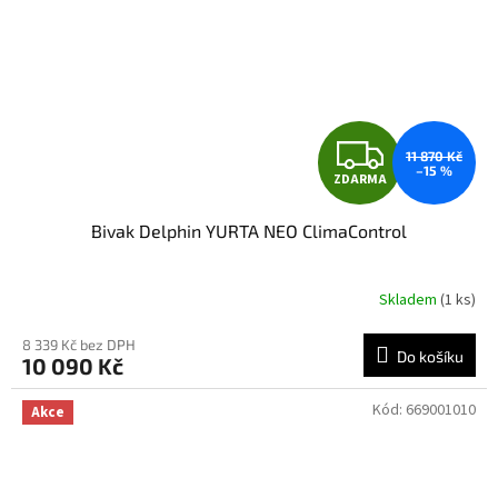
Z
11 870 Kč
–15 %
ZDARMA
D
Bivak Delphin YURTA NEO ClimaControl
A
R
Skladem
(1 ks)
Průměrné
hodnocení
M
produktu
8 339 Kč bez DPH
Do košíku
10 090 Kč
je
A
5,0
z
Kód:
669001010
Akce
5
hvězdiček.