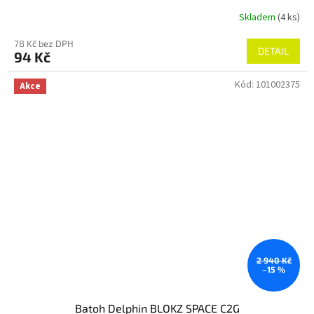
Skladem
(4 ks)
78 Kč bez DPH
DETAIL
94 Kč
Kód:
101002375
Akce
2 940 Kč
–15 %
Batoh Delphin BLOKZ SPACE C2G