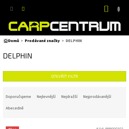
Přejít
NÁKUP
na
obsah
KOŠÍK
DELPHIN
Domů
Prodávané značky
DELPHIN
OTEVŘÍT FILTR
Ř
a
Doporučujeme
Nejlevnější
Nejdražší
Nejprodávanější
z
e
Abecedně
n
í
V
p