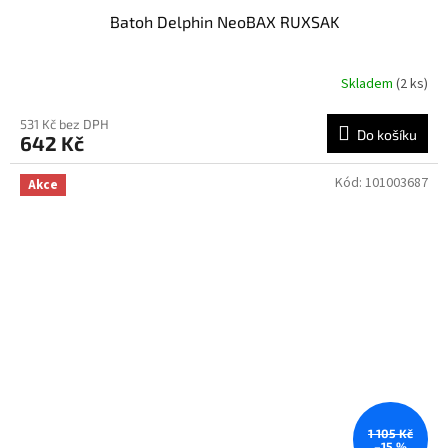
Batoh Delphin NeoBAX RUXSAK
Skladem
(2 ks)
531 Kč bez DPH
Do košíku
642 Kč
Kód:
101003687
Akce
1 105 Kč
–15 %