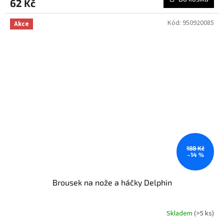
62 Kč
Kód:
950920085
Akce
188 Kč
–14 %
Brousek na nože a háčky Delphin
Skladem
(>5 ks)