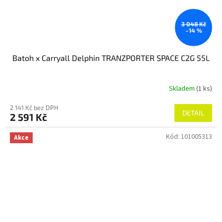
3 048 Kč
–14 %
Batoh x Carryall Delphin TRANZPORTER SPACE C2G 55L
Skladem
(1 ks)
2 141 Kč bez DPH
DETAIL
2 591 Kč
Kód:
101005313
Akce