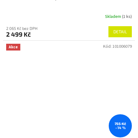
Skladem
(1 ks)
2 065 Kč bez DPH
DETAIL
2 499 Kč
Kód:
101006079
Akce
755 Kč
–14 %