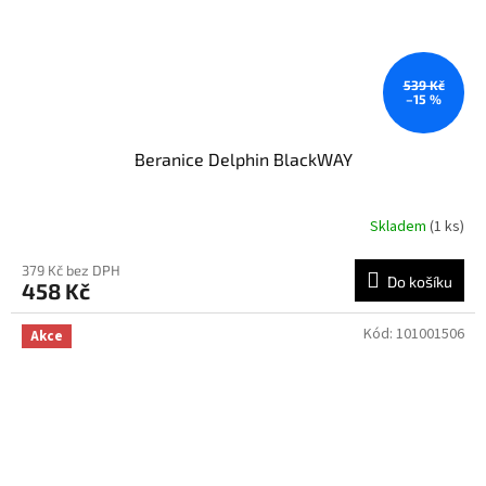
539 Kč
–15 %
Beranice Delphin BlackWAY
Skladem
(1 ks)
379 Kč bez DPH
Do košíku
458 Kč
Kód:
101001506
Akce