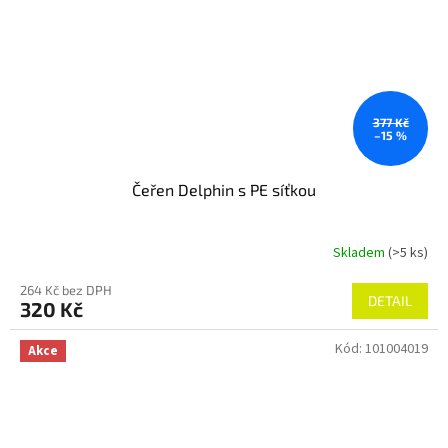
377 Kč
–15 %
Čeřen Delphin s PE síťkou
Skladem
(>5 ks)
264 Kč bez DPH
DETAIL
320 Kč
Kód:
101004019
Akce