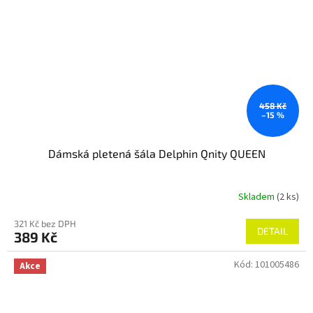
458 Kč
–15 %
Dámská pletená šála Delphin Qnity QUEEN
Skladem
(2 ks)
321 Kč bez DPH
DETAIL
389 Kč
Kód:
101005486
Akce