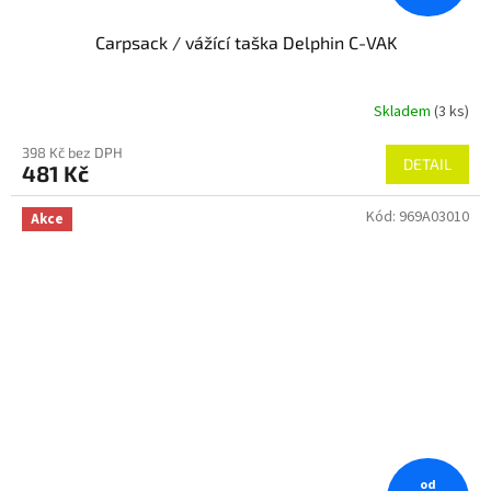
Carpsack / vážící taška Delphin C-VAK
Skladem
(3 ks)
398 Kč bez DPH
DETAIL
481 Kč
Kód:
969A03010
Akce
od