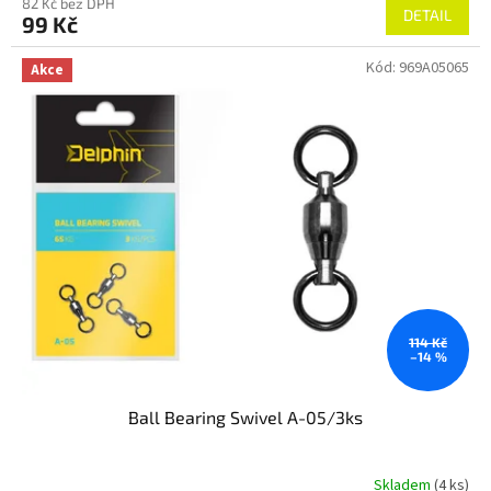
82 Kč bez DPH
DETAIL
99 Kč
Kód:
969A05065
Akce
114 Kč
–14 %
Ball Bearing Swivel A-05/3ks
Skladem
(4 ks)