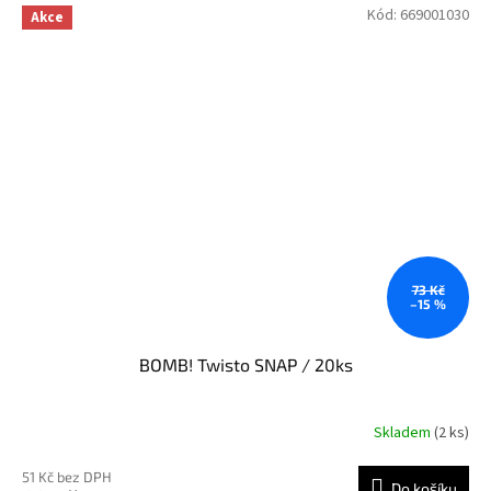
Kód:
669001030
Akce
73 Kč
–15 %
BOMB! Twisto SNAP / 20ks
Skladem
(2 ks)
51 Kč bez DPH
Do košíku