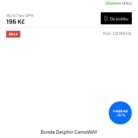
Skladem
(4 ks)
162 Kč bez DPH
Do košíku
196 Kč
Kód:
101005341
Akce
1 405 Kč
–15 %
Bunda Delphin CamoWAY