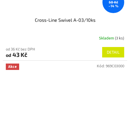
50 Kč
–14 %
Cross-Line Swivel A-03/10ks
Skladem
(3 ks)
Průměrné
hodnocení
od 36 Kč bez DPH
produktu
DETAIL
43 Kč
od
je
5,0
Kód:
969C03000
z
Akce
5
hvězdiček.