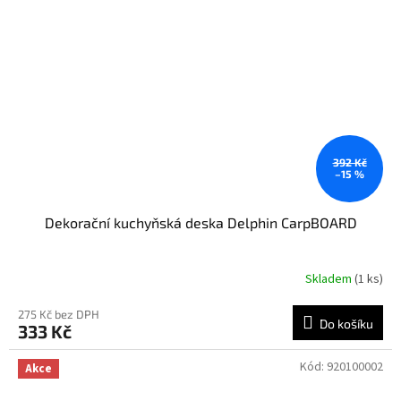
392 Kč
–15 %
Dekorační kuchyňská deska Delphin CarpBOARD
Skladem
(1 ks)
275 Kč bez DPH
Do košíku
333 Kč
Kód:
920100002
Akce