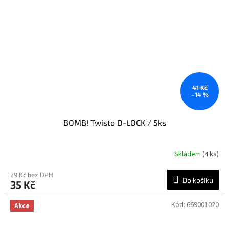
41 Kč
–14 %
BOMB! Twisto D-LOCK / 5ks
Skladem
(4 ks)
29 Kč bez DPH
Do košíku
35 Kč
Kód:
669001020
Akce