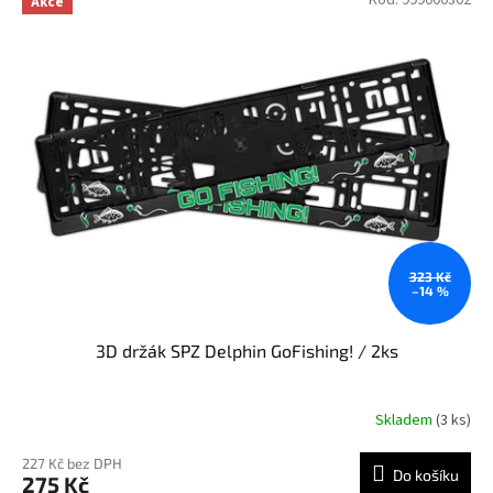
Kód:
999000302
Akce
ý
r
p
o
i
d
s
u
p
k
r
t
o
ů
d
u
k
t
ů
323 Kč
–14 %
3D držák SPZ Delphin GoFishing! / 2ks
Skladem
(3 ks)
227 Kč bez DPH
Do košíku
275 Kč