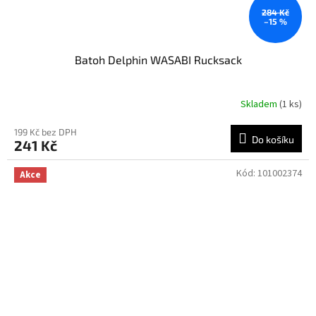
284 Kč
–15 %
Batoh Delphin WASABI Rucksack
Skladem
(1 ks)
199 Kč bez DPH
Do košíku
241 Kč
Kód:
101002374
Akce