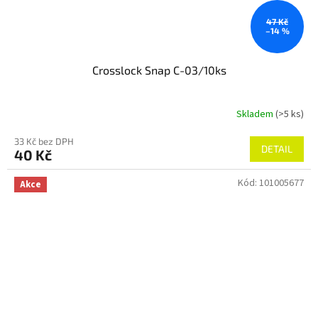
47 Kč
–14 %
Crosslock Snap C-03/10ks
Skladem
(>5 ks)
33 Kč bez DPH
DETAIL
40 Kč
Kód:
101005677
Akce