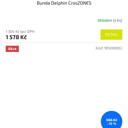
Bunda Delphin CrosZONES
Skladem
(1 ks)
1 304 Kč bez DPH
DETAIL
1 578 Kč
Kód:
955000031
Akce
566 Kč
–15 %