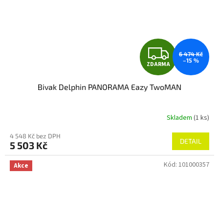
Z
6 474 Kč
–15 %
ZDARMA
D
Bivak Delphin PANORAMA Eazy TwoMAN
A
R
Skladem
(1 ks)
M
4 548 Kč bez DPH
DETAIL
5 503 Kč
A
Kód:
101000357
Akce