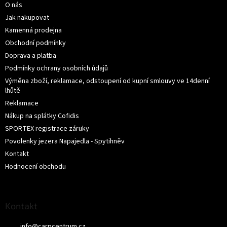
O nás
t
u
í
Jak nakupovat
Kamenná prodejna
Obchodní podmínky
Doprava a platba
Podmínky ochrany osobních údajů
Výměna zboží, reklamace, odstoupení od kupní smlouvy ve 14denní
lhůtě
Reklamace
Nákup na splátky Cofidis
SPORTEX registrace záruky
Povolenky jezera Napajedla - Spytihněv
Kontakt
Hodnocení obchodu
Kontakt
info
@
carpcentrum.cz