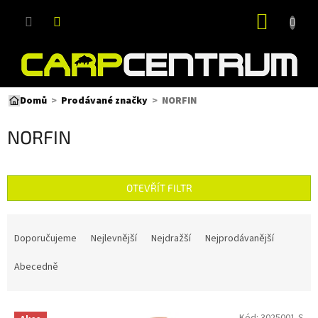
Přejít
NÁKUP
na
obsah
KOŠÍK
NORFIN
Domů
Prodávané značky
NORFIN
OTEVŘÍT FILTR
Ř
a
Doporučujeme
Nejlevnější
Nejdražší
Nejprodávanější
z
e
Abecedně
n
í
V
p