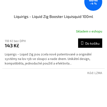
150 Kč
–4 %
Liquirigs - Liquid Zig Booster Liquisquid 100ml
Skladem v eshopu
118 Kč bez DPH
Do košíku
143 Kč
Liquirigs – Liquid Zig jsou zcela nové patentované a originální
systémy na lov ryb ve sloupci a nade dnem. Unikátní design,
kompatibilita, jednoduché použití a efektivita...
Kód:
LZMA