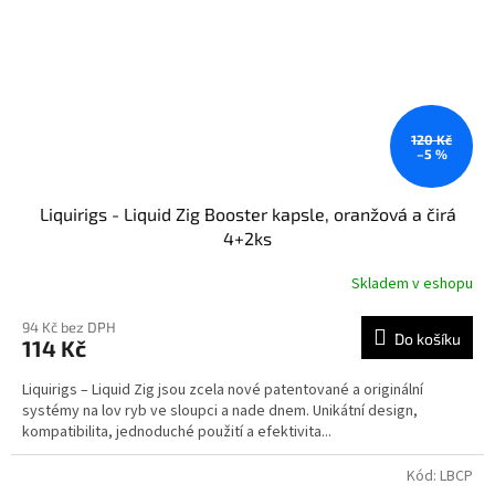
120 Kč
–5 %
Liquirigs - Liquid Zig Booster kapsle, oranžová a čirá
4+2ks
Skladem v eshopu
94 Kč bez DPH
Do košíku
114 Kč
Liquirigs – Liquid Zig jsou zcela nové patentované a originální
systémy na lov ryb ve sloupci a nade dnem. Unikátní design,
kompatibilita, jednoduché použití a efektivita...
Kód:
LBCP