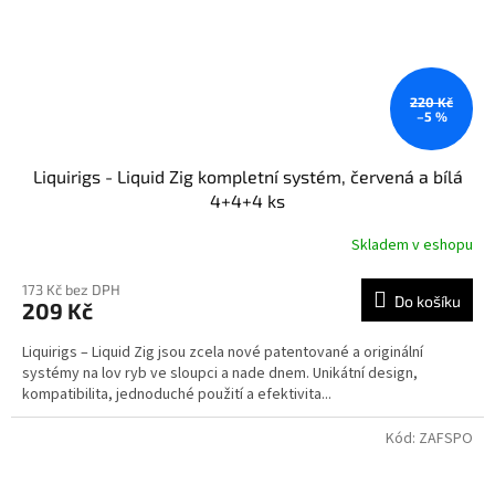
220 Kč
–5 %
Liquirigs - Liquid Zig kompletní systém, červená a bílá
4+4+4 ks
Skladem v eshopu
173 Kč bez DPH
Do košíku
209 Kč
Liquirigs – Liquid Zig jsou zcela nové patentované a originální
systémy na lov ryb ve sloupci a nade dnem. Unikátní design,
kompatibilita, jednoduché použití a efektivita...
Kód:
ZAFSPO