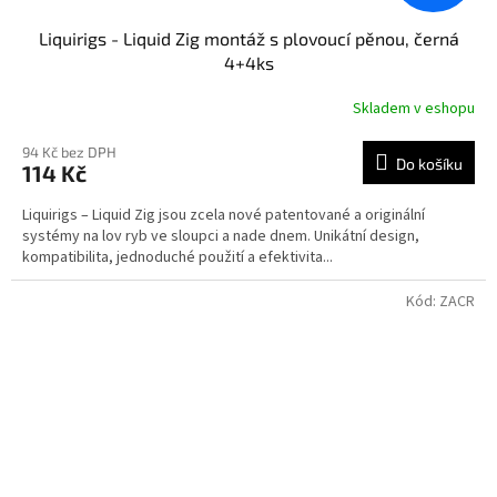
Liquirigs - Liquid Zig montáž s plovoucí pěnou, černá
4+4ks
Skladem v eshopu
94 Kč bez DPH
Do košíku
114 Kč
Liquirigs – Liquid Zig jsou zcela nové patentované a originální
systémy na lov ryb ve sloupci a nade dnem. Unikátní design,
kompatibilita, jednoduché použití a efektivita...
Kód:
ZACR