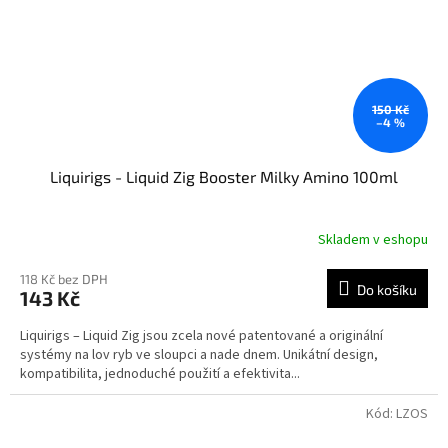
150 Kč
–4 %
Liquirigs - Liquid Zig Booster Milky Amino 100ml
Skladem v eshopu
118 Kč bez DPH
Do košíku
143 Kč
Liquirigs – Liquid Zig jsou zcela nové patentované a originální
systémy na lov ryb ve sloupci a nade dnem. Unikátní design,
kompatibilita, jednoduché použití a efektivita...
Kód:
LZOS