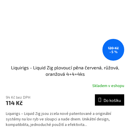
120 Kč
–5 %
Liquirigs - Liquid Zig plovoucí pěna červená, růžová,
oranžová 4+4+4ks
Skladem v eshopu
94 Kč bez DPH
Do košíku
114 Kč
Liquirigs – Liquid Zig jsou zcela nové patentované a originální
systémy na lov ryb ve sloupci a nade dnem. Unikátní design,
kompatibilita, jednoduché použití a efektivita...