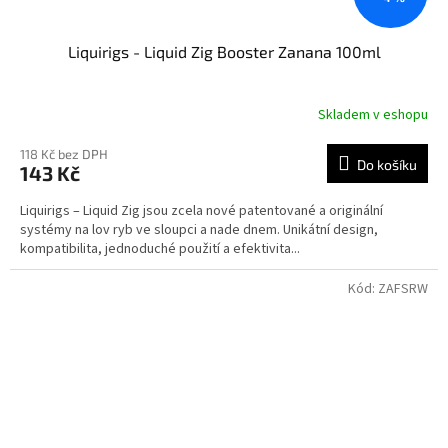
Liquirigs - Liquid Zig Booster Zanana 100ml
Skladem v eshopu
118 Kč bez DPH
Do košíku
143 Kč
Liquirigs – Liquid Zig jsou zcela nové patentované a originální
systémy na lov ryb ve sloupci a nade dnem. Unikátní design,
kompatibilita, jednoduché použití a efektivita...
Kód:
ZAFSRW