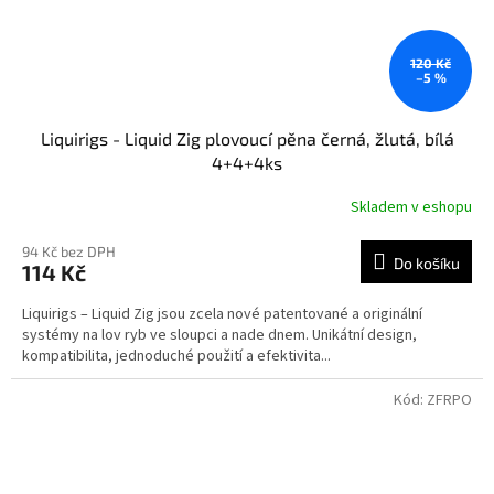
120 Kč
–5 %
Liquirigs - Liquid Zig plovoucí pěna černá, žlutá, bílá
4+4+4ks
Skladem v eshopu
94 Kč bez DPH
Do košíku
114 Kč
Liquirigs – Liquid Zig jsou zcela nové patentované a originální
systémy na lov ryb ve sloupci a nade dnem. Unikátní design,
kompatibilita, jednoduché použití a efektivita...
Kód:
ZFRPO