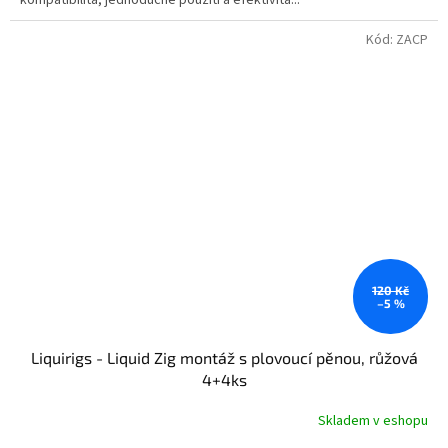
Kód:
ZACP
120 Kč
–5 %
Liquirigs - Liquid Zig montáž s plovoucí pěnou, růžová
4+4ks
Skladem v eshopu