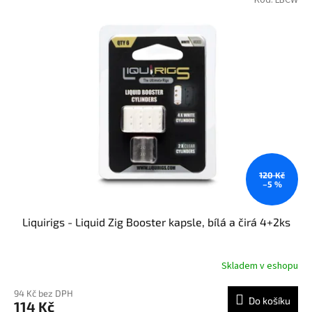
Kód:
LBCW
ý
r
p
o
i
d
s
u
p
k
r
t
o
ů
d
u
k
t
ů
120 Kč
–5 %
Liquirigs - Liquid Zig Booster kapsle, bílá a čirá 4+2ks
Skladem v eshopu
94 Kč bez DPH
Do košíku
114 Kč