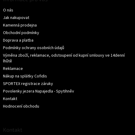
i
a
s
O nás
t
u
í
Jak nakupovat
Kamenná prodejna
Obchodní podmínky
Doprava a platba
Podmínky ochrany osobních údajů
Výměna zboží, reklamace, odstoupení od kupní smlouvy ve 14denní
lhůtě
Reklamace
Nákup na splátky Cofidis
SPORTEX registrace záruky
Povolenky jezera Napajedla - Spytihněv
Kontakt
Hodnocení obchodu
Kontakt