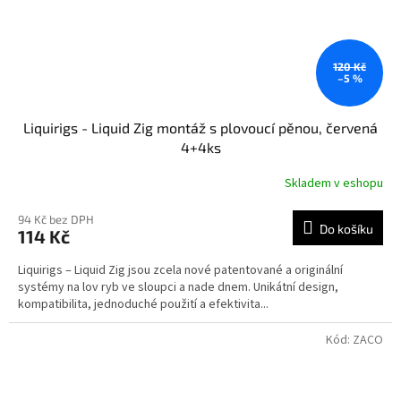
120 Kč
–5 %
Liquirigs - Liquid Zig montáž s plovoucí pěnou, červená
4+4ks
Skladem v eshopu
94 Kč bez DPH
Do košíku
114 Kč
Liquirigs – Liquid Zig jsou zcela nové patentované a originální
systémy na lov ryb ve sloupci a nade dnem. Unikátní design,
kompatibilita, jednoduché použití a efektivita...
Kód:
ZACO