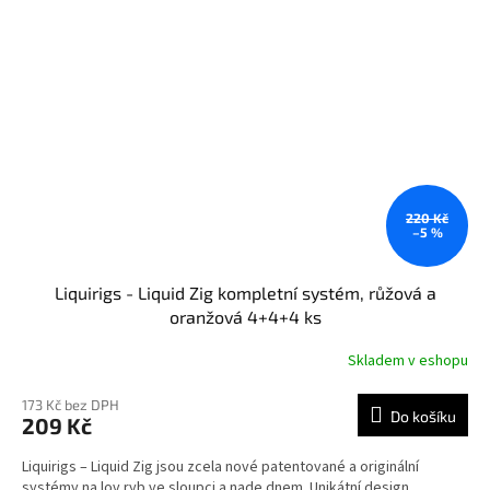
220 Kč
–5 %
Liquirigs - Liquid Zig kompletní systém, růžová a
oranžová 4+4+4 ks
Skladem v eshopu
173 Kč bez DPH
Do košíku
209 Kč
Liquirigs – Liquid Zig jsou zcela nové patentované a originální
systémy na lov ryb ve sloupci a nade dnem. Unikátní design,