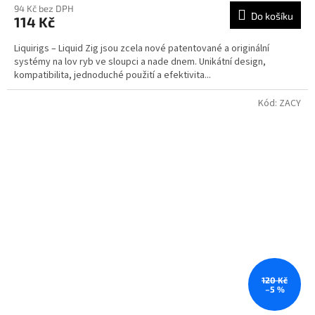
94 Kč bez DPH
Do košíku
114 Kč
Liquirigs – Liquid Zig jsou zcela nové patentované a originální
systémy na lov ryb ve sloupci a nade dnem. Unikátní design,
kompatibilita, jednoduché použití a efektivita...
Kód:
ZACY
120 Kč
–5 %