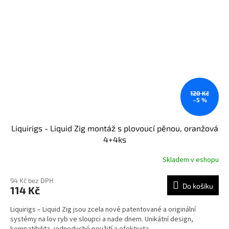
120 Kč
–5 %
Liquirigs - Liquid Zig montáž s plovoucí pěnou, oranžová
4+4ks
Skladem v eshopu
94 Kč bez DPH
Do košíku
114 Kč
Liquirigs – Liquid Zig jsou zcela nové patentované a originální
systémy na lov ryb ve sloupci a nade dnem. Unikátní design,
kompatibilita, jednoduché použití a efektivita...