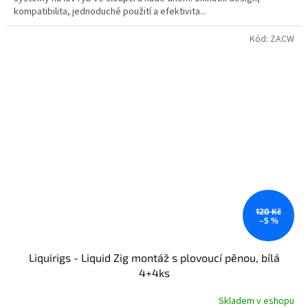
kompatibilita, jednoduché použití a efektivita...
Kód:
ZACW
120 Kč
–5 %
Liquirigs - Liquid Zig montáž s plovoucí pěnou, bílá
4+4ks
Skladem v eshopu