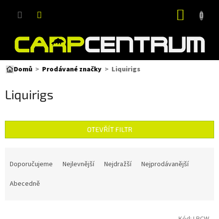
Přejít
NÁKUP
na
obsah
KOŠÍK
Liquirigs
Domů
Prodávané značky
Liquirigs
OTEVŘÍT FILTR
Ř
a
Doporučujeme
Nejlevnější
Nejdražší
Nejprodávanější
z
e
Abecedně
n
í
V
p