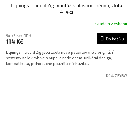
Liquirigs - Liquid Zig montáž s plovoucí pěnou, žlutá
4+4ks
Skladem v eshopu
94 Kč bez DPH
Do košíku
114 Kč
Liquirigs – Liquid Zig jsou zcela nové patentované a originální
systémy na lov ryb ve sloupci a nade dnem. Unikátní design,
kompatibilita, jednoduché použití a efektivita...
Kód:
ZFYBW