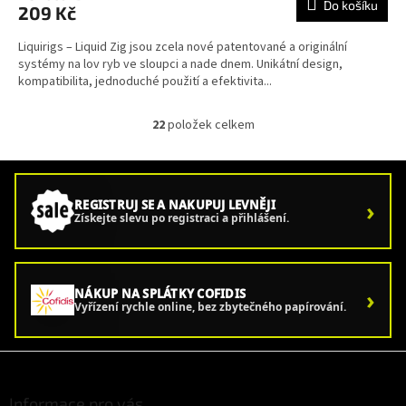
Do košíku
209 Kč
Liquirigs – Liquid Zig jsou zcela nové patentované a originální
systémy na lov ryb ve sloupci a nade dnem. Unikátní design,
kompatibilita, jednoduché použití a efektivita...
22
položek celkem
O
v
l
á
d
›
REGISTRUJ SE A NAKUPUJ LEVNĚJI
a
Získejte slevu po registraci a přihlášení.
c
í
p
r
›
NÁKUP NA SPLÁTKY COFIDIS
v
Vyřízení rychle online, bez zbytečného papírování.
k
y
v
Z
ý
á
p
p
Informace pro vás