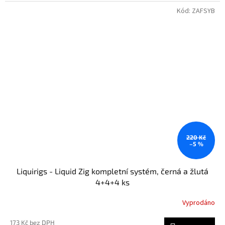
Kód:
ZAFSYB
220 Kč
–5 %
Liquirigs - Liquid Zig kompletní systém, černá a žlutá
4+4+4 ks
Vyprodáno
173 Kč bez DPH