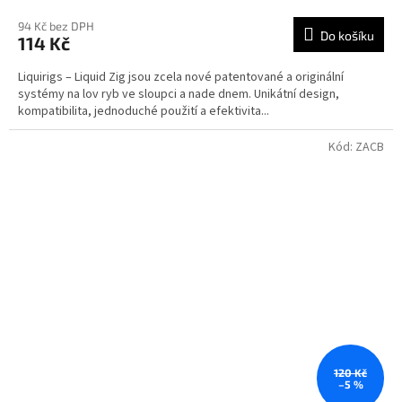
94 Kč bez DPH
Do košíku
114 Kč
Liquirigs – Liquid Zig jsou zcela nové patentované a originální
systémy na lov ryb ve sloupci a nade dnem. Unikátní design,
kompatibilita, jednoduché použití a efektivita...
Kód:
ZACB
120 Kč
–5 %