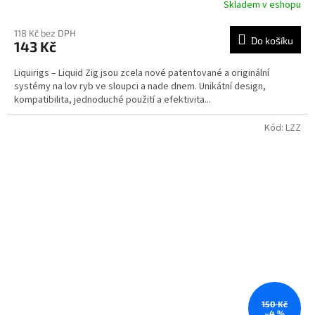
Skladem v eshopu
118 Kč bez DPH
Do košíku
143 Kč
Liquirigs – Liquid Zig jsou zcela nové patentované a originální
systémy na lov ryb ve sloupci a nade dnem. Unikátní design,
kompatibilita, jednoduché použití a efektivita...
Kód:
LZZ
150 Kč
–4 %