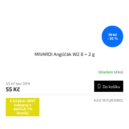
79 Kč
–30 %
MIVARDI Angličák W2 8 + 2 g
Skladem
(4 ks)
45 Kč bez DPH
Do košíku
55 Kč
Kód:
M-FLW30601
S kódem: MIV7
nakupuj o
dalších 7%
levněji