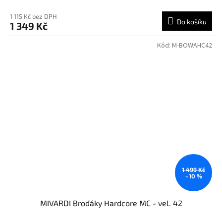
1 115 Kč bez DPH
Do košíku
1 349 Kč
Kód:
M-BOWAHC42
1 499 Kč
–10 %
MIVARDI Broďáky Hardcore MC - vel. 42