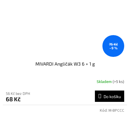
75 Kč
–9 %
MIVARDI Angličák W3 6 + 1 g
Skladem
(>5 ks)
56 Kč bez DPH
Do košíku
68 Kč
Kód:
M-BPCCC