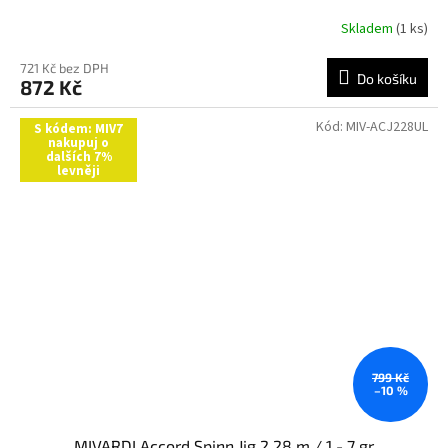
Skladem
(1 ks)
721 Kč bez DPH
Do košíku
872 Kč
Kód:
MIV-ACJ228UL
S kódem: MIV7
nakupuj o
dalších 7%
levněji
799 Kč
–10 %
MIVARDI Accord Spinn Jig 2,28 m / 1 - 7 gr