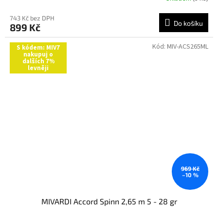
743 Kč bez DPH
Do košíku
899 Kč
Kód:
MIV-ACS265ML
S kódem: MIV7
nakupuj o
dalších 7%
levněji
969 Kč
–10 %
MIVARDI Accord Spinn 2,65 m 5 - 28 gr