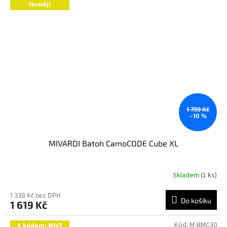
levněji
1 799 Kč
–10 %
MIVARDI Batoh CamoCODE Cube XL
Skladem
(1 ks)
Průměrné
hodnocení
produktu
1 338 Kč bez DPH
Do košíku
1 619 Kč
je
5,0
z
Kód:
M-BMC30
S kódem: MIV7