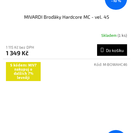
–10 %
MIVARDI Broďáky Hardcore MC - vel. 45
Skladem
(1 ks)
1 115 Kč bez DPH
Do košíku
1 349 Kč
Kód:
M-BOWAHC46
S kódem: MIV7
nakupuj o
dalších 7%
levněji