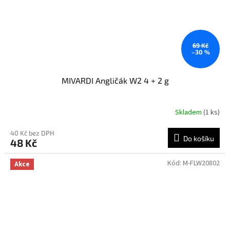
69 Kč
–30 %
MIVARDI Angličák W2 4 + 2 g
Skladem
(1 ks)
40 Kč bez DPH
Do košíku
48 Kč
Kód:
M-FLW20802
Akce