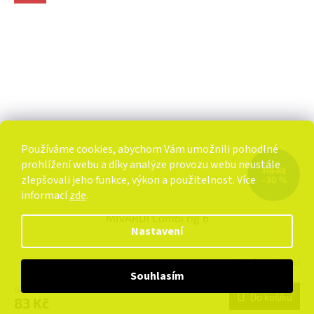
Používáme cookies, abychom Vám umožnili pohodlné
prohlížení webu a díky analýze provozu webu neustále
119 Kč
zlepšovali jeho funkce, výkon a použitelnost. Více
–30 %
informací
zde
.
MIVARDI Combi rig 6
Nastavení
Skladem
(>5 ks)
Souhlasím
69 Kč bez DPH
Do košíku
83 Kč