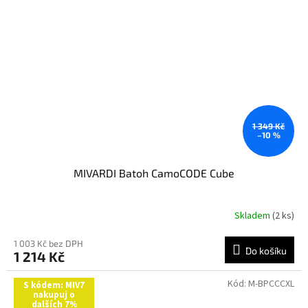
1 349 Kč
–10 %
MIVARDI Batoh CamoCODE Cube
Skladem
(2 ks)
1 003 Kč bez DPH
Do košíku
1 214 Kč
Kód:
M-BPCCCXL
S kódem: MIV7
nakupuj o
dalších 7%