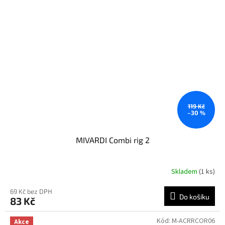
119 Kč
–30 %
MIVARDI Combi rig 2
Skladem
(1 ks)
69 Kč bez DPH
Do košíku
83 Kč
Kód:
M-ACRRCOR06
Akce