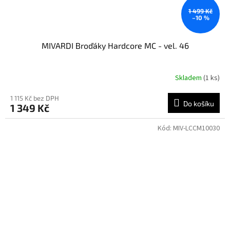
1 499 Kč
–10 %
MIVARDI Broďáky Hardcore MC - vel. 46
Skladem
(1 ks)
1 115 Kč bez DPH
Do košíku
1 349 Kč
Kód:
MIV-LCCM10030