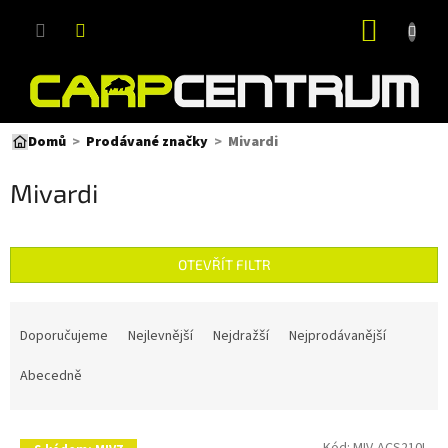
Přejít
NÁKUP
na
obsah
KOŠÍK
Mivardi
Domů
Prodávané značky
Mivardi
OTEVŘÍT FILTR
Ř
a
Doporučujeme
Nejlevnější
Nejdražší
Nejprodávanější
z
e
Abecedně
n
í
V
p