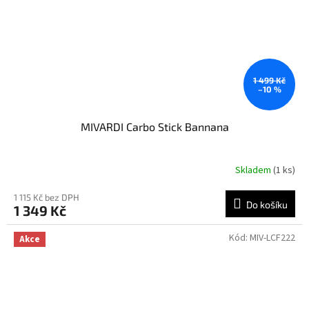
1 499 Kč
–10 %
MIVARDI Carbo Stick Bannana
Skladem
(1 ks)
Průměrné
hodnocení
produktu
1 115 Kč bez DPH
Do košíku
1 349 Kč
je
5,0
z
Kód:
MIV-LCF222
Akce
5
hvězdiček.