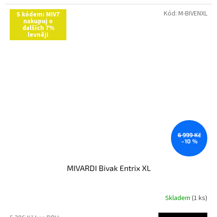
5,0
z
Kód:
M-BIVENXL
S kódem: MIV7
nakupuj o
5
dalších 7%
hvězdiček.
levněji
6 999 Kč
–10 %
MIVARDI Bivak Entrix XL
Skladem
(1 ks)