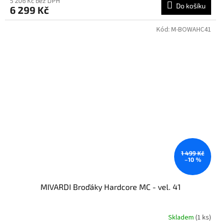
5 206 Kč bez DPH
Do košíku
6 299 Kč
Kód:
M-BOWAHC41
1 499 Kč
–10 %
MIVARDI Broďáky Hardcore MC - vel. 41
Skladem
(1 ks)