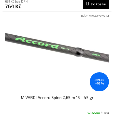
631 Kč bez DPH
Do košíku
764 Kč
Kód:
MIV-ACS265M
999 Kč
–10 %
MIVARDI Accord Spinn 2,65 m 15 - 45 gr
Skladem
(3 ks)