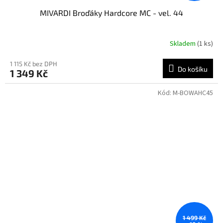
MIVARDI Broďáky Hardcore MC - vel. 44
Skladem
(1 ks)
1 115 Kč bez DPH
Do košíku
1 349 Kč
Kód:
M-BOWAHC45
1 499 Kč