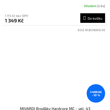
Skladem
(1 ks)
1 115 Kč bez DPH
Do košíku
1 349 Kč
Kód:
M-BOWAHC43
1 499 Kč
–10 %
MIVARDI Broďáky Hardcore MC - vel. 43