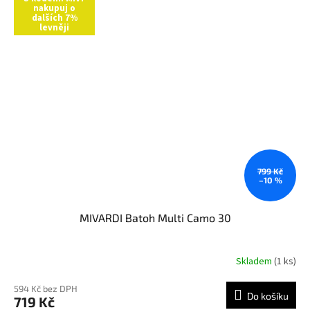
nakupuj o
5
dalších 7%
hvězdiček.
levněji
799 Kč
–10 %
MIVARDI Batoh Multi Camo 30
Skladem
(1 ks)
Průměrné
hodnocení
produktu
594 Kč bez DPH
Do košíku
719 Kč
je