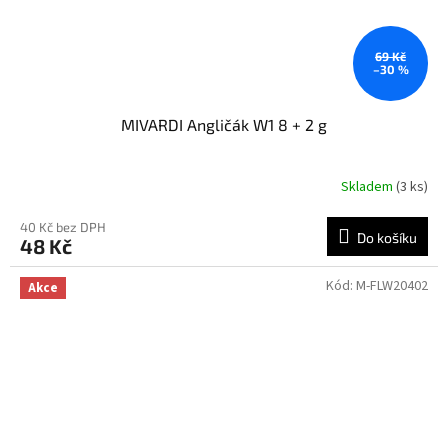
69 Kč
–30 %
MIVARDI Angličák W1 8 + 2 g
Skladem
(3 ks)
40 Kč bez DPH
Do košíku
48 Kč
Kód:
M-FLW20402
Akce