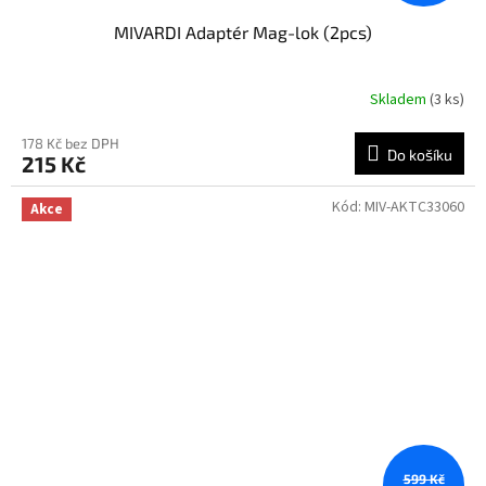
MIVARDI Adaptér Mag-lok (2pcs)
Skladem
(3 ks)
178 Kč bez DPH
Do košíku
215 Kč
Kód:
MIV-AKTC33060
Akce
599 Kč