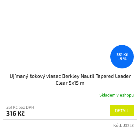
351 Kč
–9 %
Ujímaný šokový vlasec Berkley Nautil Tapered Leader
Clear 5x15 m
Skladem v eshopu
261 Kč bez DPH
DETAIL
316 Kč
Kód:
J3228