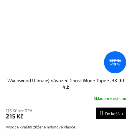
239 Kč
–10 %
Wychwood Ujímaný návazec Ghost Mode Tapers 3X 9ft
4lb
Skladem v eshopu
178 Kč bez DPH
Do košíku
215 Kč
Vysoce kvalitní zúžené nylonové vlasce.