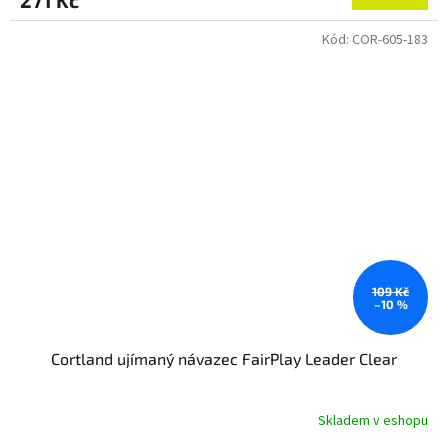
271 Kč
je
5,0
Kód:
COR-605-183
z
5
hvězdiček.
109 Kč
–10 %
Cortland ujímaný návazec FairPlay Leader Clear
Skladem v eshopu