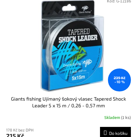
Kód:
G-12186
239 Kč
–10 %
Giants fishing Ujímaný šokový vlasec Tapered Shock
Leader 5 x 15 m / 0,26 - 0,57 mm
Skladem
(1 ks)
Průměrné
hodnocení
produktu
178 Kč bez DPH
Do košíku
215 Kč
je