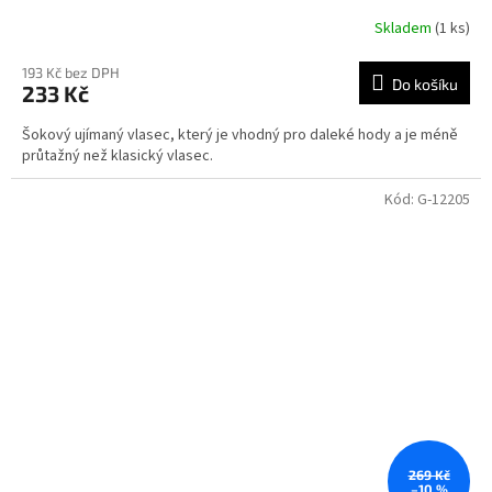
Skladem
(1 ks)
193 Kč bez DPH
Do košíku
233 Kč
Šokový ujímaný vlasec, který je vhodný pro daleké hody a je méně
průtažný než klasický vlasec.
Kód:
G-12205
269 Kč
–10 %