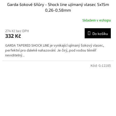
Garda šokové šňůry - Shock line ujímaný vlasec 5x15m
0,26-0,58mm
Skladem v eshopu
274 Kč bez DPH
Do košíku
332 Kč
GARDA TAPERED SHOCK LINE je vynikající ujímaný šokový vlasec,
perfektní pro daleké nahazování. Je čirý, pod vodou téměř
neviditelný...
Kód:
G-12185