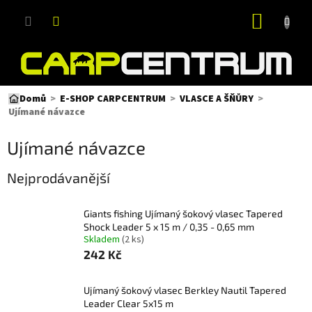
Přejít
NÁKUP
na
obsah
KOŠÍK
Domů
E-SHOP CARPCENTRUM
VLASCE A ŠŇŮRY
Ujímané návazce
Ujímané návazce
Nejprodávanější
Giants fishing Ujímaný šokový vlasec Tapered
Shock Leader 5 x 15 m / 0,35 - 0,65 mm
Skladem
(2 ks)
242 Kč
Ujímaný šokový vlasec Berkley Nautil Tapered
Leader Clear 5x15 m