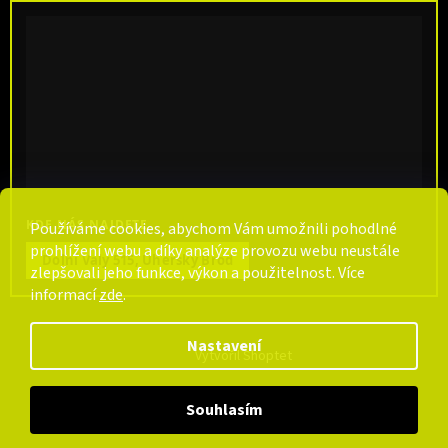
KDE NÁS NAJDETE
Používáme cookies, abychom Vám umožnili pohodlné
prohlížení webu a díky analýze provozu webu neustále
Dolní Valy 515, Uherský Brod
zlepšovali jeho funkce, výkon a použitelnost. Více
informací
zde
.
Nastavení
Vytvořil Shoptet
Souhlasím
Copyright 2026
CarpCentrum
. Všechna práva vyhrazena.