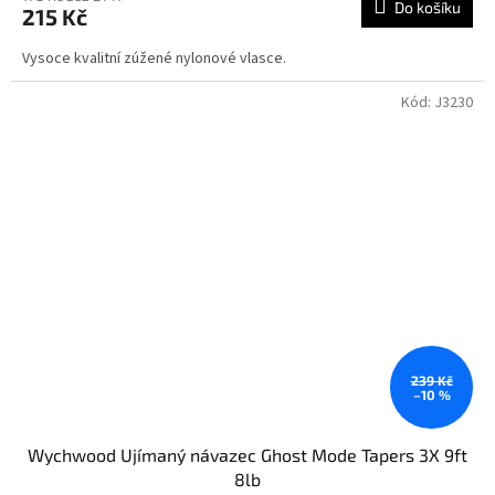
Do košíku
215 Kč
Vysoce kvalitní zúžené nylonové vlasce.
Kód:
J3230
239 Kč
–10 %
Wychwood Ujímaný návazec Ghost Mode Tapers 3X 9ft
8lb