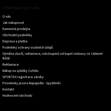
á
p
p
Informace pro vás
i
a
s
O nás
t
u
í
Jak nakupovat
Kamenná prodejna
Obchodní podmínky
Doprava a platba
Podmínky ochrany osobních údajů
Výměna zboží, reklamace, odstoupení od kupní smlouvy ve 14denní
lhůtě
Reklamace
Nákup na splátky Cofidis
SPORTEX registrace záruky
Povolenky jezera Napajedla - Spytihněv
Kontakt
Hodnocení obchodu