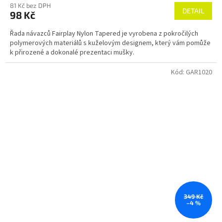
81 Kč bez DPH
DETAIL
98 Kč
Řada návazců Fairplay Nylon Tapered je vyrobena z pokročilých
polymerových materiálů s kuželovým designem, který vám pomůže
k přirozené a dokonalé prezentaci mušky.
Kód:
GAR1020
349 Kč
–4 %