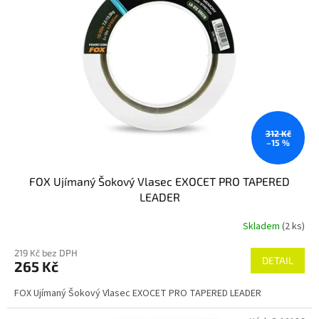
t
s
ů
p
r
o
d
u
k
t
ů
312 Kč
–15 %
FOX Ujímaný Šokový Vlasec EXOCET PRO TAPERED
LEADER
Skladem
(2 ks)
219 Kč bez DPH
DETAIL
265 Kč
FOX Ujímaný Šokový Vlasec EXOCET PRO TAPERED LEADER