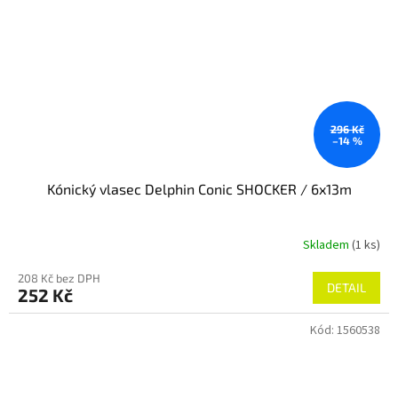
296 Kč
–14 %
Kónický vlasec Delphin Conic SHOCKER / 6x13m
Skladem
(1 ks)
208 Kč bez DPH
DETAIL
252 Kč
Kód:
1560538