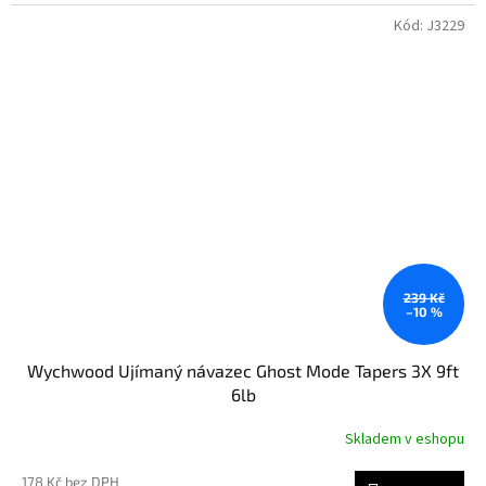
Kód:
J3229
239 Kč
–10 %
Wychwood Ujímaný návazec Ghost Mode Tapers 3X 9ft
6lb
Skladem v eshopu
178 Kč bez DPH