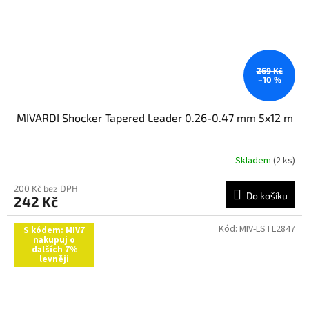
269 Kč
–10 %
MIVARDI Shocker Tapered Leader 0.26-0.47 mm 5x12 m
Skladem
(2 ks)
200 Kč bez DPH
Do košíku
242 Kč
Kód:
MIV-LSTL2847
S kódem: MIV7
nakupuj o
dalších 7%
levněji