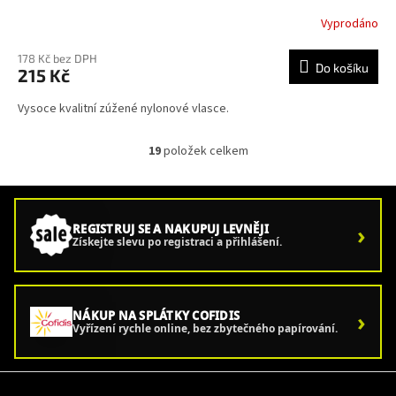
Vyprodáno
178 Kč bez DPH
Do košíku
215 Kč
Vysoce kvalitní zúžené nylonové vlasce.
19
položek celkem
O
v
l
á
d
›
REGISTRUJ SE A NAKUPUJ LEVNĚJI
a
Získejte slevu po registraci a přihlášení.
c
í
p
r
›
NÁKUP NA SPLÁTKY COFIDIS
v
Vyřízení rychle online, bez zbytečného papírování.
k
y
v
Z
ý