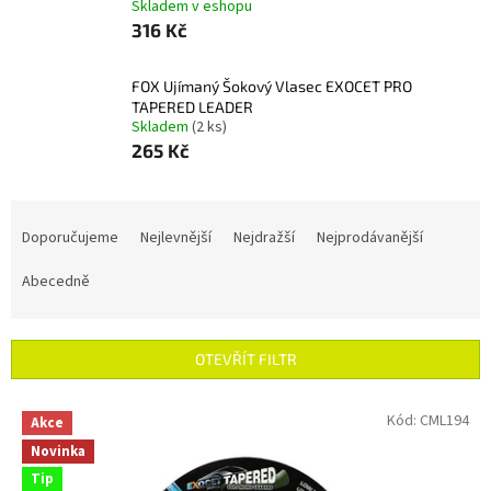
Skladem v eshopu
316 Kč
FOX Ujímaný Šokový Vlasec EXOCET PRO
TAPERED LEADER
Skladem
(2 ks)
265 Kč
Ř
a
Doporučujeme
Nejlevnější
Nejdražší
Nejprodávanější
z
e
Abecedně
n
í
p
OTEVŘÍT FILTR
r
o
V
Kód:
CML194
Akce
d
ý
u
Novinka
p
k
Tip
i