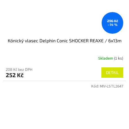
296 Kč
–14 %
Kónický vlasec Delphin Conic SHOCKER REAXE / 6x13m
Skladem
(1 ks)
208 Kč bez DPH
DETAIL
252 Kč
Kód:
MIV-LSTL2647