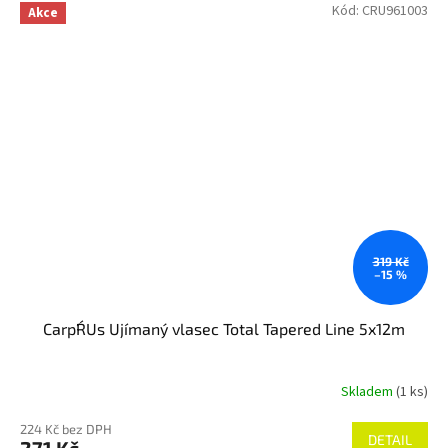
Kód:
CRU961003
Akce
319 Kč
–15 %
Carp´R´Us Ujímaný vlasec Total Tapered Line 5x12m
Skladem
(1 ks)
Průměrné
hodnocení
224 Kč bez DPH
produktu
DETAIL