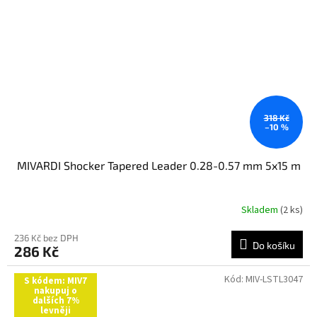
318 Kč
–10 %
MIVARDI Shocker Tapered Leader 0.28-0.57 mm 5x15 m
Skladem
(2 ks)
236 Kč bez DPH
Do košíku
286 Kč
Kód:
MIV-LSTL3047
S kódem: MIV7
nakupuj o
dalších 7%
levněji