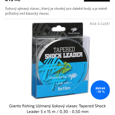
5,0
Šokový ujímaný vlasec, který je vhodný pro daleké hody a je méně
z
průtažný než klasický vlasec.
5
hvězdiček.
Kód:
G-12187
259 Kč
–10 %
Giants fishing Ujímaný šokový vlasec Tapered Shock
Leader 5 x 15 m / 0,30 - 0,50 mm