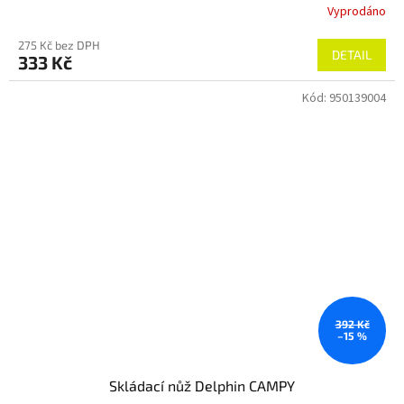
Vyprodáno
275 Kč bez DPH
DETAIL
333 Kč
Kód:
950139004
392 Kč
–15 %
Skládací nůž Delphin CAMPY