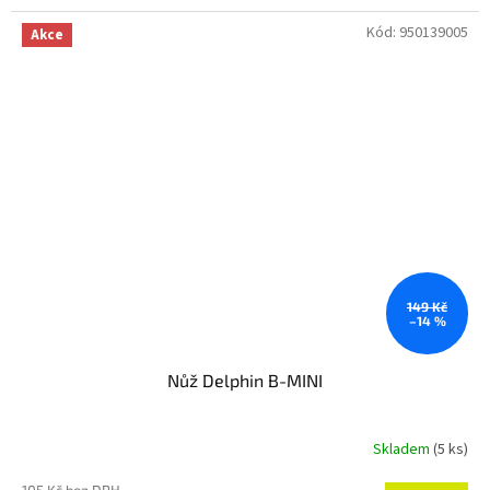
Kód:
950139005
Akce
149 Kč
–14 %
Nůž Delphin B-MINI
Skladem
(5 ks)