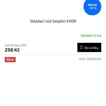
350 Kč
–14 %
Skládací nůž Delphin EXOR
Skladem
(1 ks)
246 Kč bez DPH
Do košíku
298 Kč
Kód:
101004185
Akce