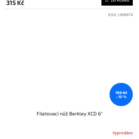
315 Kč
Kód:
1406674
750 Kč
–10 %
Filetovací nůž Berkley XCD 6"
Vyprodáno