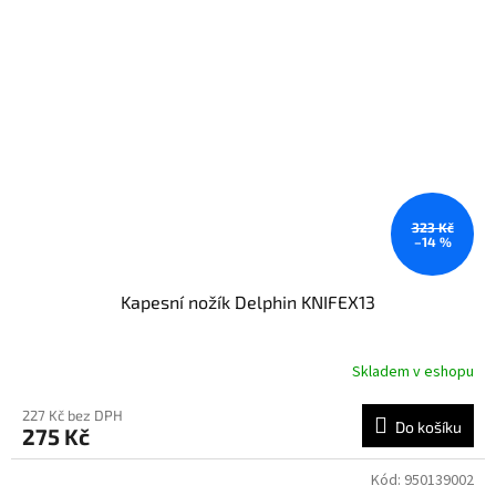
323 Kč
–14 %
Kapesní nožík Delphin KNIFEX13
Skladem v eshopu
227 Kč bez DPH
Do košíku
275 Kč
Kód:
950139002