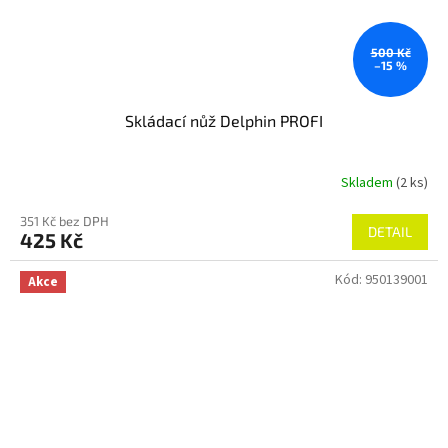
500 Kč
–15 %
Skládací nůž Delphin PROFI
Skladem
(2 ks)
351 Kč bez DPH
DETAIL
425 Kč
Kód:
950139001
Akce