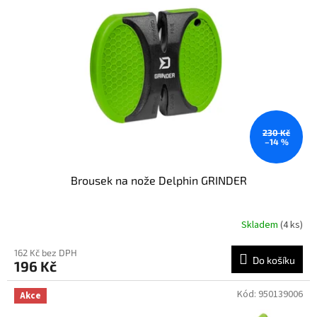
t
s
ů
p
r
o
d
u
k
t
ů
230 Kč
–14 %
Brousek na nože Delphin GRINDER
Skladem
(4 ks)
162 Kč bez DPH
Do košíku
196 Kč
Kód:
950139006
Akce