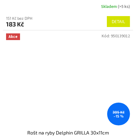
Skladem
(>5 ks)
151 Kč bez DPH
DETAIL
183 Kč
Kód:
950139012
Akce
305 Kč
–15 %
Rošt na ryby Delphin GRILLA 30x11cm