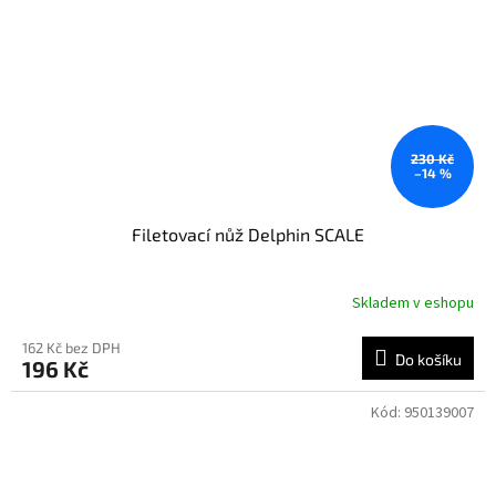
230 Kč
–14 %
Filetovací nůž Delphin SCALE
Skladem v eshopu
162 Kč bez DPH
Do košíku
196 Kč
Kód:
950139007