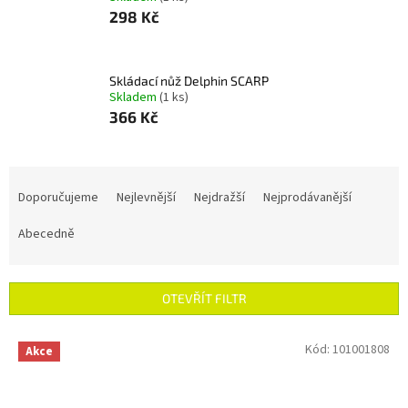
298 Kč
Skládací nůž Delphin SCARP
Skladem
(1 ks)
366 Kč
Ř
a
Doporučujeme
Nejlevnější
Nejdražší
Nejprodávanější
z
e
Abecedně
n
í
p
OTEVŘÍT FILTR
r
o
V
Kód:
101001808
Akce
d
ý
u
p
k
i