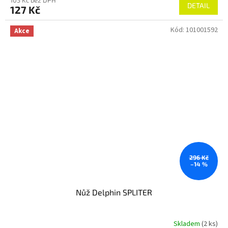
105 Kč bez DPH
DETAIL
127 Kč
Kód:
101001592
Akce
296 Kč
–14 %
Nůž Delphin SPLITER
Skladem
(2 ks)