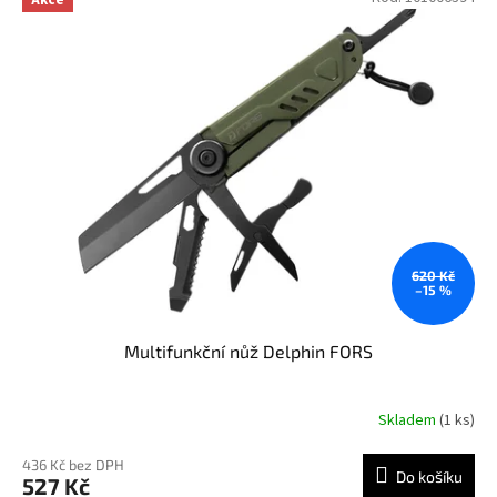
620 Kč
–15 %
Multifunkční nůž Delphin FORS
Skladem
(1 ks)
436 Kč bez DPH
Do košíku
527 Kč