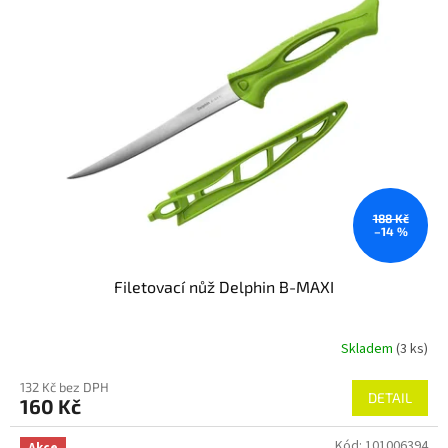
188 Kč
–14 %
Filetovací nůž Delphin B-MAXI
Skladem
(3 ks)
132 Kč bez DPH
DETAIL
160 Kč
Kód:
101006394
Akce