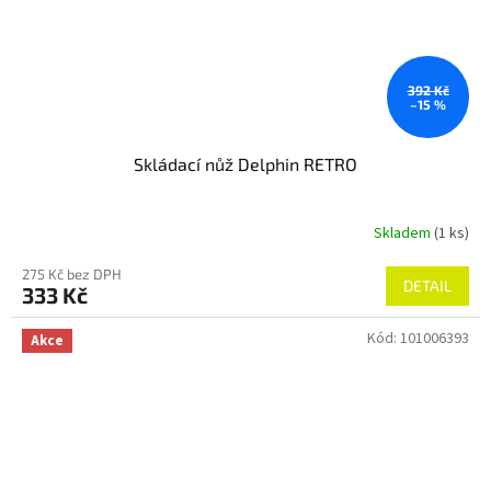
392 Kč
–15 %
Skládací nůž Delphin RETRO
Skladem
(1 ks)
275 Kč bez DPH
DETAIL
333 Kč
Kód:
101006393
Akce