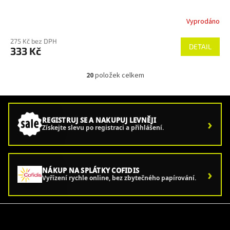
Vyprodáno
275 Kč bez DPH
DETAIL
333 Kč
20
položek celkem
O
v
l
á
d
›
REGISTRUJ SE A NAKUPUJ LEVNĚJI
a
Získejte slevu po registraci a přihlášení.
c
í
p
r
›
NÁKUP NA SPLÁTKY COFIDIS
v
Vyřízení rychle online, bez zbytečného papírování.
k
y
v
Z
ý
á
p