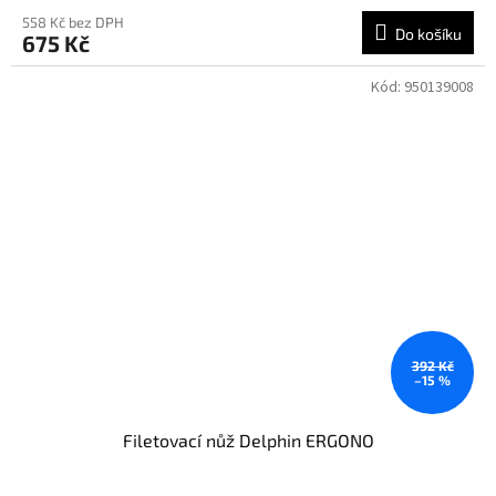
558 Kč bez DPH
Do košíku
675 Kč
Kód:
950139008
392 Kč
–15 %
Filetovací nůž Delphin ERGONO