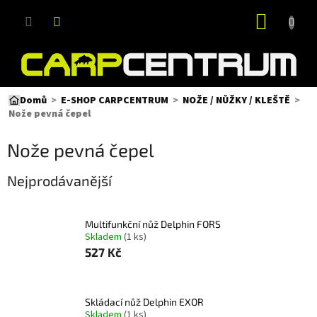
Přejít
NÁKUP
na
obsah
KOŠÍK
Domů
E-SHOP CARPCENTRUM
NOŽE / NŮŽKY / KLEŠTĚ
Nože pevná čepel
Nože pevná čepel
Nejprodávanější
Multifunkční nůž Delphin FORS
Skladem
(1 ks)
527 Kč
Skládací nůž Delphin EXOR
Skladem
(1 ks)