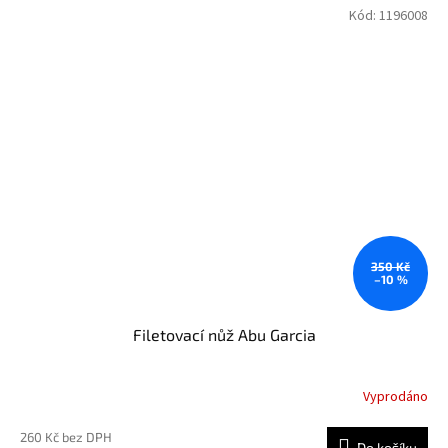
Kód:
1196008
350 Kč
–10 %
Filetovací nůž Abu Garcia
Vyprodáno
260 Kč bez DPH
Do košíku