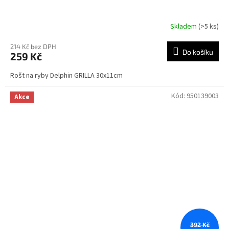
Skladem
(>5 ks)
214 Kč bez DPH
Do košíku
259 Kč
Rošt na ryby Delphin GRILLA 30x11cm
Kód:
950139003
Akce
392 Kč