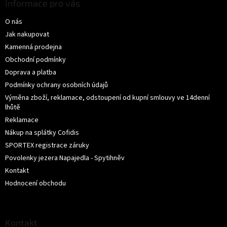
p
Informace pro vás
i
a
s
O nás
t
u
í
Jak nakupovat
Kamenná prodejna
Obchodní podmínky
Doprava a platba
Podmínky ochrany osobních údajů
Výměna zboží, reklamace, odstoupení od kupní smlouvy ve 14denní
lhůtě
Reklamace
Nákup na splátky Cofidis
SPORTEX registrace záruky
Povolenky jezera Napajedla - Spytihněv
Kontakt
Hodnocení obchodu
Kontakt