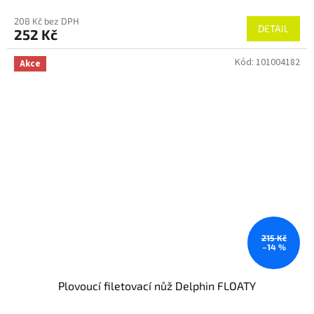
208 Kč bez DPH
DETAIL
252 Kč
Kód:
101004182
Akce
215 Kč
–14 %
Plovoucí filetovací nůž Delphin FLOATY