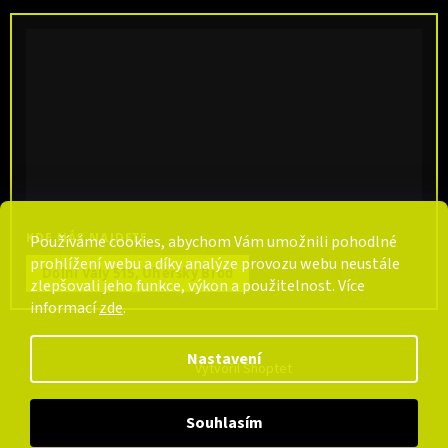
KDE NÁS NAJDETE
Používáme cookies, abychom Vám umožnili pohodlné
prohlížení webu a díky analýze provozu webu neustále
Dolní Valy 515, Uherský Brod
zlepšovali jeho funkce, výkon a použitelnost. Více
informací
zde
.
Nastavení
Vytvořil Shoptet
Souhlasím
Copyright 2026
CarpCentrum
. Všechna práva vyhrazena.