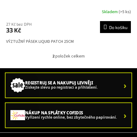
Skladem
(>5 ks)
Průměrné
hodnocení
produktu
27 Kč bez DPH
Do košíku
33 Kč
je
5,0
VÝZTUŽNÝ PÁSEK LIQUID PATCH 25CM
z
5
hvězdiček.
2
položek celkem
O
v
l
á
d
›
REGISTRUJ SE A NAKUPUJ LEVNĚJI
a
Získejte slevu po registraci a přihlášení.
c
í
p
r
›
NÁKUP NA SPLÁTKY COFIDIS
v
Vyřízení rychle online, bez zbytečného papírování.
k
y
v
Z