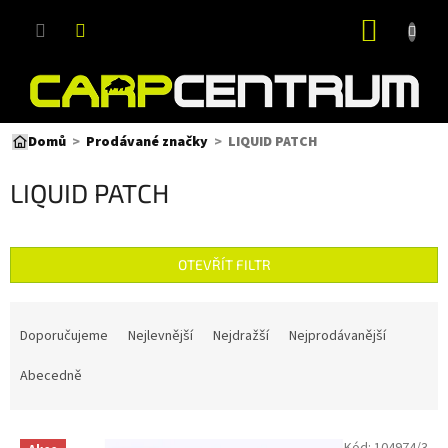
Přejít
NÁKUP
na
obsah
KOŠÍK
LIQUID PATCH
Domů
Prodávané značky
LIQUID PATCH
OTEVŘÍT FILTR
Ř
a
Doporučujeme
Nejlevnější
Nejdražší
Nejprodávanější
z
e
Abecedně
n
í
V
p