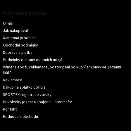
ý
á
p
p
Informace pro vás
i
a
s
O nás
t
u
í
Jak nakupovat
Kamenná prodejna
Obchodní podmínky
Doprava a platba
Podmínky ochrany osobních údajů
Výměna zboží, reklamace, odstoupení od kupní smlouvy ve 14denní
lhůtě
Reklamace
Nákup na splátky Cofidis
SPORTEX registrace záruky
Povolenky jezera Napajedla - Spytihněv
Kontakt
Hodnocení obchodu