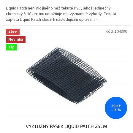
4,5
Liquid Patch není nic jiného než tekuté PVC, jehož jedinečný
z
chemický řetězec mu umožňuje mít významné výhody. Tekutá
5
záplata Liquid Patch slouží k následujícím opravám –...
hvězdiček.
Kód:
104980
Akce
Novinka
Tip
39 Kč
–15 %
VÝZTUŽNÝ PÁSEK LIQUID PATCH 25CM