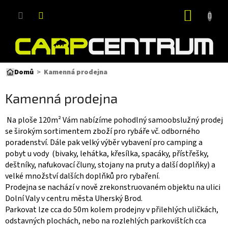
Přejít
NÁKUP
na
obsah
KOŠÍK
Kamenná prodejna
Domů
Kamenná prodejna
Na ploše 120m² Vám nabízíme pohodlný samoobslužný prodej
se širokým sortimentem zboží pro rybáře vč. odborného
poradenství. Dále pak velký výběr vybavení pro camping a
pobyt u vody (bivaky, lehátka, křesílka, spacáky, přístřešky,
deštníky, nafukovací čluny, stojany na pruty a další doplňky) a
velké množství dalších doplňků pro rybaření.
Prodejna se nachází v nově zrekonstruovaném objektu na ulici
Dolní Valy v centru města Uherský Brod.
Parkovat lze cca do 50m kolem prodejny v přilehlých uličkách,
odstavných plochách, nebo na rozlehlých parkovištích cca