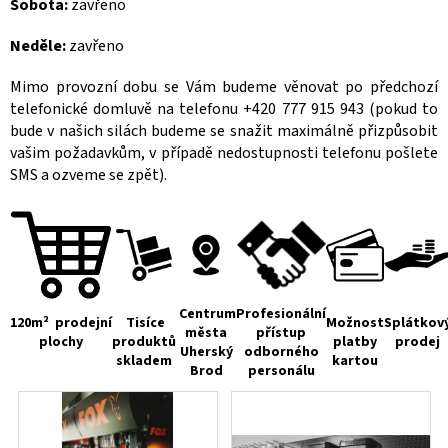
Sobota:
zavřeno
Neděle:
zavřeno
Mimo provozní dobu se Vám budeme věnovat po předchozí
telefonické domluvě na telefonu +420 777 915 943 (pokud to
bude v našich silách budeme se snažit maximálně přizpůsobit
vašim požadavkům, v případě nedostupnosti telefonu pošlete
SMS a ozveme se zpět).
Centrum
Profesionální
120m²
prodejní
Tisíce
Možnost
Splátkov
města
přístup
plochy
produktů
platby
prodej
Uherský
odborného
skladem
kartou
Brod
personálu