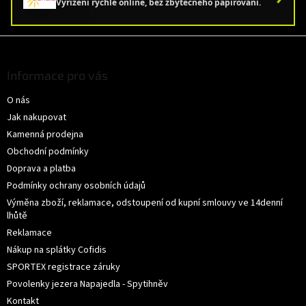
Vyřízení rychle online, bez zbytečného papírování.
Z
á
p
Informace pro vás
a
O nás
t
í
Jak nakupovat
Kamenná prodejna
Obchodní podmínky
Doprava a platba
Podmínky ochrany osobních údajů
Výměna zboží, reklamace, odstoupení od kupní smlouvy ve 14denní
lhůtě
Reklamace
Nákup na splátky Cofidis
SPORTEX registrace záruky
Povolenky jezera Napajedla - Spytihněv
Kontakt