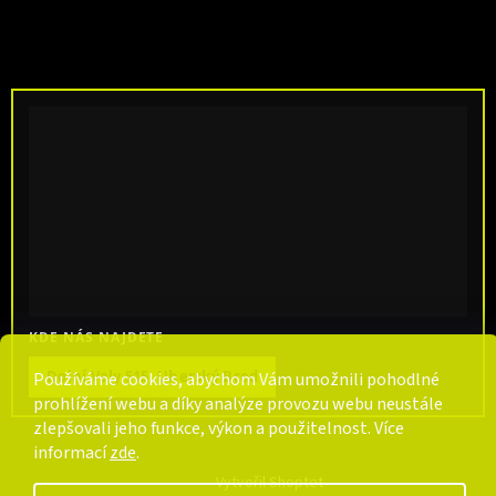
KDE NÁS NAJDETE
Dolní Valy 515, Uherský Brod
Používáme cookies, abychom Vám umožnili pohodlné
prohlížení webu a díky analýze provozu webu neustále
zlepšovali jeho funkce, výkon a použitelnost. Více
informací
zde
.
Vytvořil Shoptet