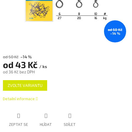
od 50 Kč
–14 %
od 50 Kč
–14 %
od
43 Kč
/ ks
od
36 Kč
bez DPH
Měrná
ZVOLTE VARIANTU
cena:
Detailní informace
ZEPTAT SE
HLÍDAT
SDÍLET