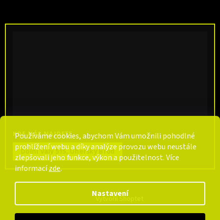
KDE NÁS NAJDETE
Používáme cookies, abychom Vám umožnili pohodlné
prohlížení webu a díky analýze provozu webu neustále
Dolní Valy 515, Uherský Brod
zlepšovali jeho funkce, výkon a použitelnost. Více
informací
zde
.
Nastavení
Vytvořil Shoptet