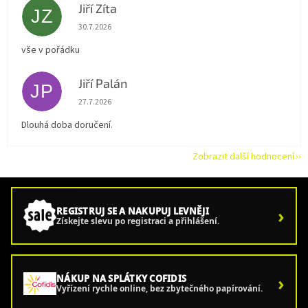
Jiří Zíta
JZ
Hodnocení obchodu je 5 z 5 hvězdiček.
30.7.2026
vše v pořádku
Jiří Palán
JP
Hodnocení obchodu je 5 z 5 hvězdiček.
27.7.2026
Dlouhá doba doručení.
Zobrazit další hodnocení
›
REGISTRUJ SE A NAKUPUJ LEVNĚJI
Získejte slevu po registraci a přihlášení.
›
NÁKUP NA SPLÁTKY COFIDIS
Vyřízení rychle online, bez zbytečného papírování.