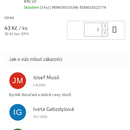
BN/10
Skladem
(3 ks)
| 969A03010
EAN:
8586016323774
50 Kč
Do 
43 Kč
/ ks
36 Kč bez DPH
Josef Musil
JM
Hodnocení obchodu je 5 z 5 hvězdiček.
2.8.2026
Rychlé doručení a dobré ceny zboží
Iveta Gabzdylová
IG
Hodnocení obchodu je 5 z 5 hvězdiček.
30.7.2026