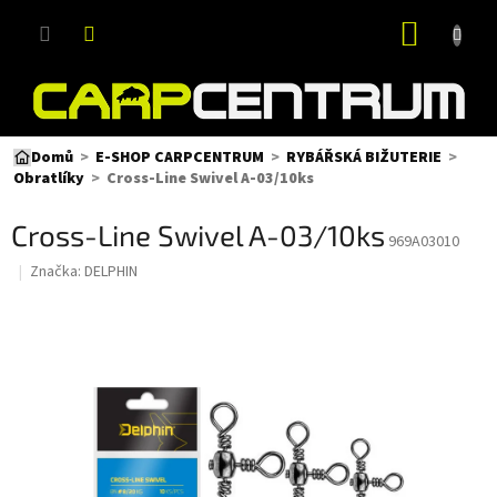
Přejít
NÁKUP
na
obsah
KOŠÍK
Domů
E-SHOP CARPCENTRUM
RYBÁŘSKÁ BIŽUTERIE
Cross-Line Swivel A-03/10ks
Obratlíky
Cross-Line Swivel A-03/10ks
969A03010
Značka:
DELPHIN