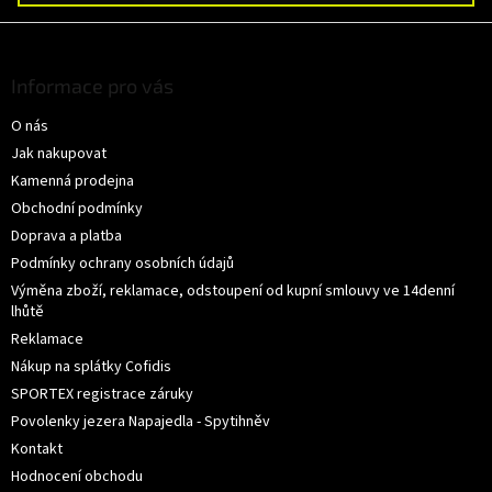
Z
á
p
Informace pro vás
a
O nás
t
í
Jak nakupovat
Kamenná prodejna
Obchodní podmínky
Doprava a platba
Podmínky ochrany osobních údajů
Výměna zboží, reklamace, odstoupení od kupní smlouvy ve 14denní
lhůtě
Reklamace
Nákup na splátky Cofidis
SPORTEX registrace záruky
Povolenky jezera Napajedla - Spytihněv
Kontakt
Hodnocení obchodu