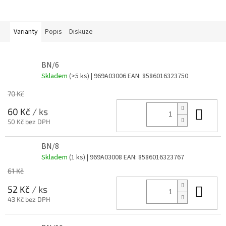
Varianty
Popis
Diskuze
BN/6
Skladem
(>5 ks)
| 969A03006
EAN:
8586016323750
70 Kč
Do 
60 Kč
/ ks
50 Kč bez DPH
BN/8
Skladem
(1 ks)
| 969A03008
EAN:
8586016323767
61 Kč
Do 
52 Kč
/ ks
43 Kč bez DPH