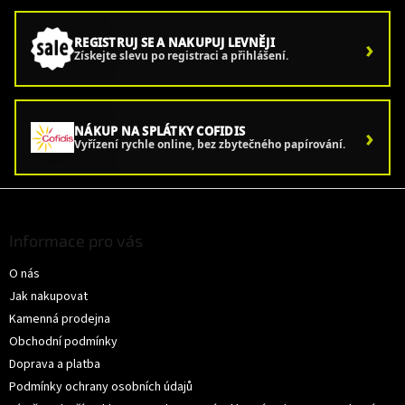
›
REGISTRUJ SE A NAKUPUJ LEVNĚJI
Získejte slevu po registraci a přihlášení.
›
NÁKUP NA SPLÁTKY COFIDIS
Vyřízení rychle online, bez zbytečného papírování.
Z
á
p
Informace pro vás
a
O nás
t
í
Jak nakupovat
Kamenná prodejna
Obchodní podmínky
Doprava a platba
Podmínky ochrany osobních údajů