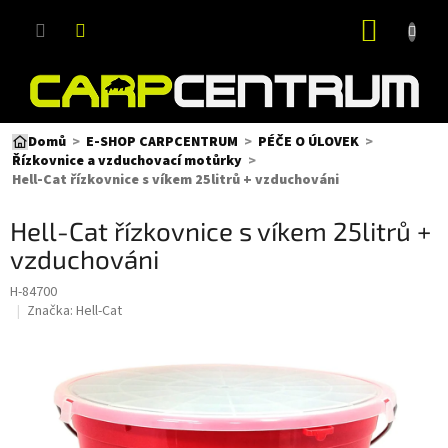
Přejít
NÁKUP
na
obsah
KOŠÍK
Domů
E-SHOP CARPCENTRUM
PÉČE O ÚLOVEK
Řízkovnice a vzduchovací motůrky
Hell-Cat řízkovnice s víkem 25litrů + vzduchováni
Hell-Cat řízkovnice s víkem 25litrů +
vzduchováni
H-84700
Značka:
Hell-Cat