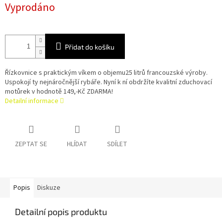
Vyprodáno
cena:
Přidat do košíku
Řízkovnice s praktickým víkem o objemu25 litrů francouzské výroby.
Uspokojí ty nejnáročnější rybáře. Nyní k ní obdržíte kvalitní zduchovací
motůrek v hodnotě 149,-Kč ZDARMA!
Detailní informace
ZEPTAT SE
HLÍDAT
SDÍLET
Popis
Diskuze
Detailní popis produktu