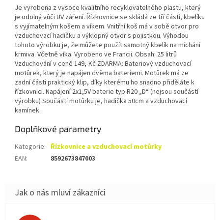
Je vyrobena z vysoce kvalitního recyklovatelného plastu, který
je odolný vůči UV záření. Řízkovnice se skládá ze tří částí, kbelíku
s vyjímatelným košem a víkem. Vnitřní koš má v sobě otvor pro
vzduchovací hadičku a výklopný otvor s pojistkou. Výhodou
tohoto výrobku je, že můžete použít samotný kbelík na míchání
krmiva. Včetně víka. Vyrobeno ve Francii. Obsah: 25 litrů
Vzduchování v ceně 149,-Kč ZDARMA: Bateriový vzduchovací
motůrek, který je napájen dvěma bateriemi. Motůrek má ze
zadní části praktický klip, díky kterému ho snadno přiděláte k
řízkovnici. Napájení 2x1,5V baterie typ R20 „D“ (nejsou součástí
výrobku) Součástí motůrku je, hadička 50cm a vzduchovací
kamínek.
Doplňkové parametry
Kategorie
:
Řízkovnice a vzduchovací motůrky
EAN
:
8592673847003