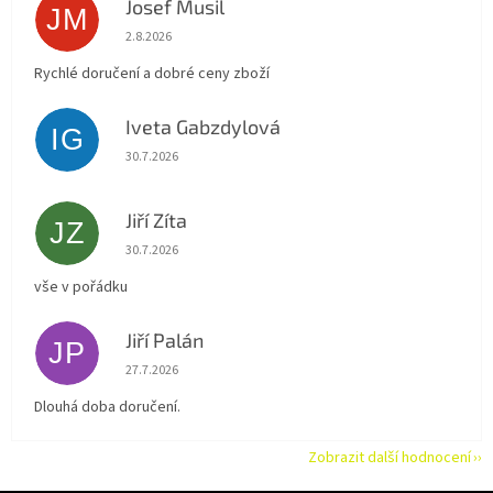
Josef Musil
JM
Hodnocení obchodu je 5 z 5 hvězdiček.
2.8.2026
Rychlé doručení a dobré ceny zboží
Iveta Gabzdylová
IG
Hodnocení obchodu je 5 z 5 hvězdiček.
30.7.2026
Jiří Zíta
JZ
Hodnocení obchodu je 5 z 5 hvězdiček.
30.7.2026
vše v pořádku
Jiří Palán
JP
Hodnocení obchodu je 5 z 5 hvězdiček.
27.7.2026
Dlouhá doba doručení.
Zobrazit další hodnocení