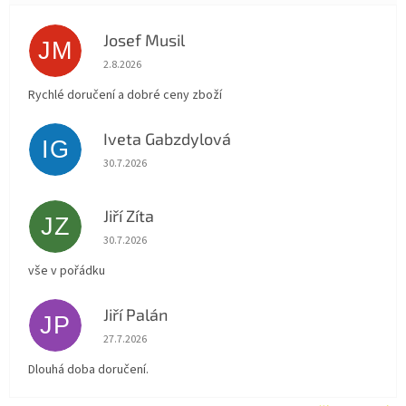
Josef Musil
JM
Hodnocení obchodu je 5 z 5 hvězdiček.
2.8.2026
Rychlé doručení a dobré ceny zboží
Iveta Gabzdylová
IG
Hodnocení obchodu je 5 z 5 hvězdiček.
30.7.2026
Jiří Zíta
JZ
Hodnocení obchodu je 5 z 5 hvězdiček.
30.7.2026
vše v pořádku
Jiří Palán
JP
Hodnocení obchodu je 5 z 5 hvězdiček.
27.7.2026
Dlouhá doba doručení.