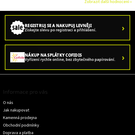
Zobrazit další hodnocení
›
REGISTRUJ SE A NAKUPUJ LEVNĚJI
Získejte slevu po registraci a přihlášení.
›
NÁKUP NA SPLÁTKY COFIDIS
Vyřízení rychle online, bez zbytečného papírování.
Z
á
p
Informace pro vás
a
O nás
t
í
Jak nakupovat
Kamenná prodejna
Obchodní podmínky
Doprava a platba