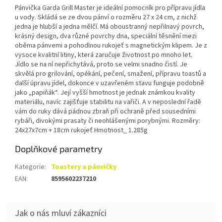
Pánvička Garda Grill Master je ideální pomocník pro přípravu jídla
u vody. Skládá se ze dvou pánví o rozměru 27 x 24 cm, z nichž
jedna je hlubší a jedna mělčí. Má oboustranný nepřilnavý povrch,
krásný design, dva různé povrchy dna, speciální těsnění mezi
oběma pánvemi a pohodlnou rukojeť s magnetickým klipem. Je z
vysoce kvalitní litiny, která zaručuje životnost po mnoho let.
Jídlo se na ní nepřichytává, proto se velmi snadno čistí. Je
skvělá pro grilování, opékání, pečení, smažení, přípravu toastů a
další úpravu jídel, dokonce v uzavřeném stavu funguje podobně
jako „papiňák“. Její vyšší hmotnost je jednak známkou kvality
materiálu, navíc zajišťuje stabilitu na vařiči. A v neposlední řadě
vám do ruky dává pádnou zbraň při ochraně před sousedními
rybáři, divokými prasaty či neohlášenými porybnými. Rozměry:
24x27x7cm + 18cm rukojeť Hmotnost_ 1.285g
Doplňkové parametry
Kategorie
:
Toastery a pánvičky
EAN
:
8595602237210