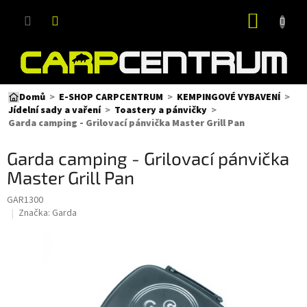
Přejít
NÁKUP
na
obsah
KOŠÍK
Domů
E-SHOP CARPCENTRUM
KEMPINGOVÉ VYBAVENÍ
Jídelní sady a vaření
Toastery a pánvičky
Garda camping - Grilovací pánvička Master Grill Pan
Garda camping - Grilovací pánvička
Master Grill Pan
GAR1300
Značka:
Garda