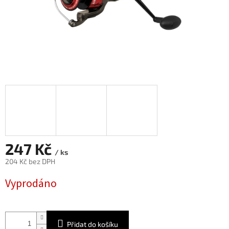
247 Kč
/ ks
204 Kč bez DPH
Měrná
Vyprodáno
cena:
Přidat do košíku