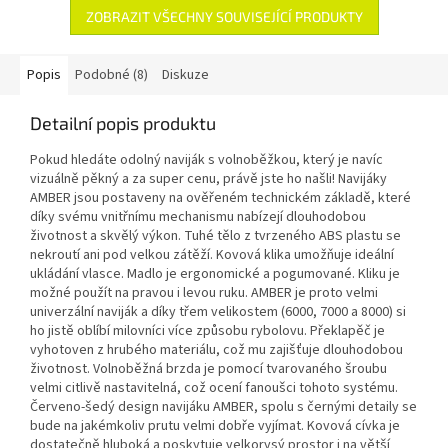
ZOBRAZIT VŠECHNY SOUVISEJÍCÍ PRODUKTY
Popis
Podobné (8)
Diskuze
Detailní popis produktu
Pokud hledáte odolný naviják s volnoběžkou, který je navíc
vizuálně pěkný a za super cenu, právě jste ho našli! Navijáky
AMBER jsou postaveny na ověřeném technickém základě, které
díky svému vnitřnímu mechanismu nabízejí dlouhodobou
životnost a skvělý výkon. Tuhé tělo z tvrzeného ABS plastu se
nekroutí ani pod velkou zátěží. Kovová klika umožňuje ideální
ukládání vlasce. Madlo je ergonomické a pogumované. Kliku je
možné použít na pravou i levou ruku. AMBER je proto velmi
univerzální naviják a díky třem velikostem (6000, 7000 a 8000) si
ho jistě oblíbí milovníci více způsobu rybolovu. Překlapěč je
vyhotoven z hrubého materiálu, což mu zajišťuje dlouhodobou
životnost. Volnoběžná brzda je pomocí tvarovaného šroubu
velmi citlivě nastavitelná, což ocení fanoušci tohoto systému.
Červeno-šedý design navijáku AMBER, spolu s černými detaily se
bude na jakémkoliv prutu velmi dobře vyjímat. Kovová cívka je
dostatečně hluboká a poskytuje velkorysý prostor i na větší