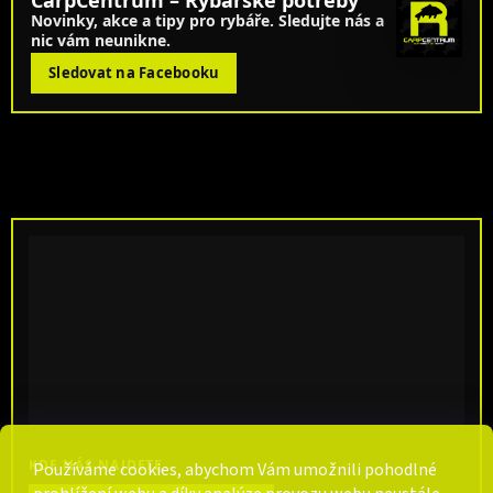
CarpCentrum – Rybářské potřeby
Novinky, akce a tipy pro rybáře. Sledujte nás a
nic vám neunikne.
Sledovat na Facebooku
KDE NÁS NAJDETE
Používáme cookies, abychom Vám umožnili pohodlné