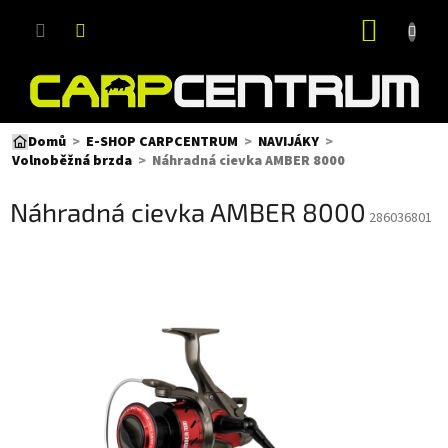
Přejít
NÁKUP
na
obsah
KOŠÍK
Domů
E-SHOP CARPCENTRUM
NAVIJÁKY
Náhradná cievka AMBER 8000
Volnoběžná brzda
Náhradná cievka AMBER 8000
286036801