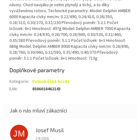
náviny. Chod navijáku je velmi plynulý a tichý, a to díky
vyváženému rotoru. Technické parametry: Model: Delphin AMBER
6000 Kapacita cívky mm/m: 0.22/490, 0.24/410, 0.26/350,
0.28/310, 0.30/270, 0.32/230 Převodový poměr: 5.2:1 Počet
ložisek: 6+1 Hmotnost: 497g Model: Delphin AMBER 7000 Kapacita
cívky mm/m: 0.24/830, 0.26/700, 0.28/600, 0.30/530, 0.32/460,
0.35/380 Převodový poměr: 5.1:1 Počet ložisek: 6+1 Hmotnost:
686g Model: Delphin AMBER 8000 Kapacita cívky mm/m: 0.26/890,
0.28/760, 0.30/660, 0.32/580, 0.35/490, 0.40/370 Převodový
poměr: 5.1:1 Počet ložisek: 6+1 Hmotnost: 713g
Doplňkové parametry
Kategorie
:
Volnoběžná brzda
EAN
:
8586018462143
Josef Musil
JM
Hodnocení obchodu je 5 z 5 hvězdiček.
2.8.2026