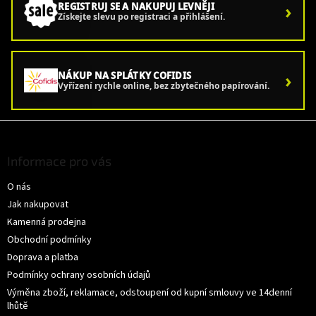
›
REGISTRUJ SE A NAKUPUJ LEVNĚJI
Získejte slevu po registraci a přihlášení.
›
NÁKUP NA SPLÁTKY COFIDIS
Vyřízení rychle online, bez zbytečného papírování.
Z
á
p
Informace pro vás
a
O nás
t
í
Jak nakupovat
Kamenná prodejna
Obchodní podmínky
Doprava a platba
Podmínky ochrany osobních údajů
Výměna zboží, reklamace, odstoupení od kupní smlouvy ve 14denní
lhůtě