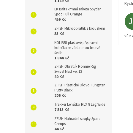
1 169 Kč
Rych
LK Baits krmná raketa Spyder
Spod Full Orange
459 Kč
ZFISH Mikroobratlík s kroužkem
53 Kč
vše 
KOLIBRI plastové přepravní
kolečka se základnou tmavě
šedé
1 844 Kč
ZFISH Obratlík Ronnie Rig
Swivel Matt vel.12
80 Kč
ZFISH Plastické Olovo Tungsten
Putty Black
206 Kč
Trakker Lehátko RLX 8 Leg Wide
7 513 Kč
ZFISH Náhradní spojky Spare
Crimps
44 Kč