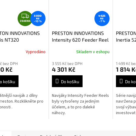
Z
5 000
4 625
Kč
Kč
ZDARMA
D
–10 %
–7 %
A
TON INNOVATIONS
PRESTON INNOVATIONS
PRESTON
R
is NT320
Intensity 620 Feeder Reel
Inertia 5
M
A
Vyprodáno
Skladem v eshopu
Kč bez DPH
3 555 Kč bez DPH
1 499 Kč b
00 Kč
4 301 Kč
1 814 K
o košíku
Do košíku
Do ko
itnější naviják z dílny
Navijáky Intensity Feeder Reels
Série navij
Preston. Rozklikněte pro
byly vytvořeny za jediným
navržena p
nosti .
účelem, a to pro daleké
svojí výbav
náhozy.
investovat t
přitom chtě