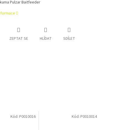
Okuma Pulzar Baitfeeder
informace
ZEPTAT SE
HLÍDAT
SDÍLET
Kód:
P0010016
Kód:
P0010014