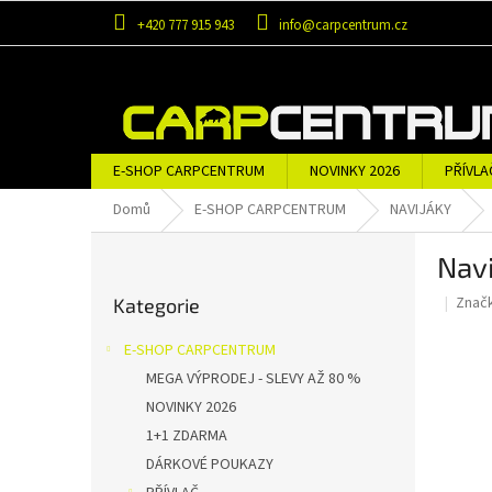
Přejít
+420 777 915 943
info@carpcentrum.cz
na
obsah
E-SHOP CARPCENTRUM
NOVINKY 2026
PŘÍVLA
OBLEČENÍ A OBUV
ZNAČKY
Domů
E-SHOP CARPCENTRUM
NAVIJÁKY
P
Navi
o
Přeskočit
s
Znač
Kategorie
kategorie
t
r
E-SHOP CARPCENTRUM
a
MEGA VÝPRODEJ - SLEVY AŽ 80 %
n
NOVINKY 2026
n
í
1+1 ZDARMA
p
DÁRKOVÉ POUKAZY
a