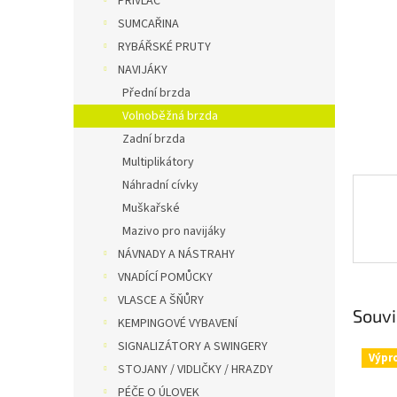
PŘÍVLAČ
n
SUMCAŘINA
e
RYBÁŘSKÉ PRUTY
l
NAVIJÁKY
Přední brzda
Volnoběžná brzda
Zadní brzda
Multiplikátory
Náhradní cívky
Muškařské
Mazivo pro navijáky
NÁVNADY A NÁSTRAHY
VNADÍCÍ POMŮCKY
VLASCE A ŠŇŮRY
Souvi
KEMPINGOVÉ VYBAVENÍ
SIGNALIZÁTORY A SWINGERY
Výpr
STOJANY / VIDLIČKY / HRAZDY
PÉČE O ÚLOVEK