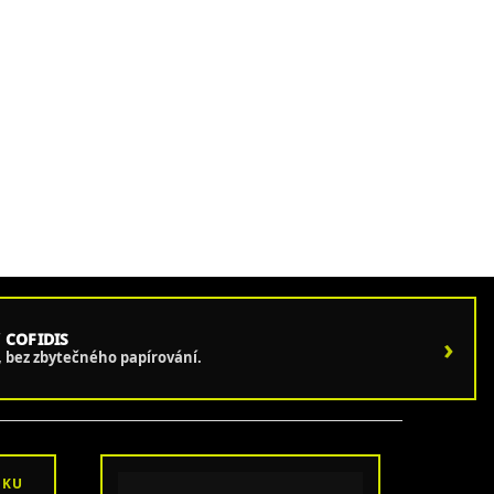
 COFIDIS
›
e, bez zbytečného papírování.
OKU