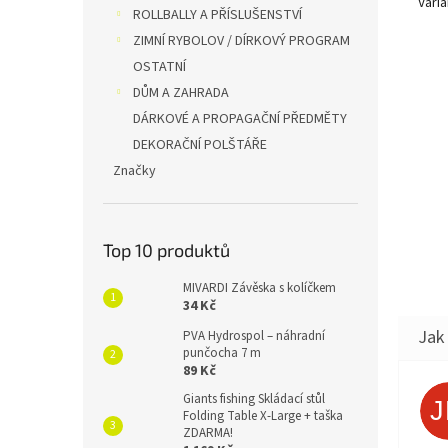
Varia
ROLLBALLY A PŘÍSLUŠENSTVÍ
ZIMNÍ RYBOLOV / DÍRKOVÝ PROGRAM
OSTATNÍ
DŮM A ZAHRADA
DÁRKOVÉ A PROPAGAČNÍ PŘEDMĚTY
DEKORAČNÍ POLŠTÁŘE
Značky
Top 10 produktů
MIVARDI Závěska s kolíčkem
34 Kč
PVA Hydrospol – náhradní
punčocha 7 m
89 Kč
Giants fishing Skládací stůl
Folding Table X-Large + taška
ZDARMA!