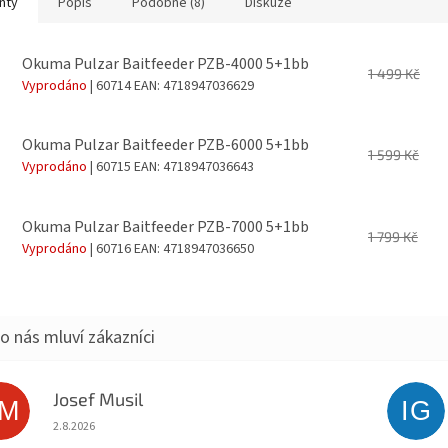
nty
Popis
Podobné (8)
Diskuze
Okuma Pulzar Baitfeeder PZB-4000 5+1bb
1 499 Kč
Vyprodáno
| 60714
EAN:
4718947036629
Okuma Pulzar Baitfeeder PZB-6000 5+1bb
1 599 Kč
Vyprodáno
| 60715
EAN:
4718947036643
Okuma Pulzar Baitfeeder PZB-7000 5+1bb
1 799 Kč
Vyprodáno
| 60716
EAN:
4718947036650
Josef Musil
JM
IG
Hodnocení obchodu je 5 z 5 hvězdiček.
2.8.2026