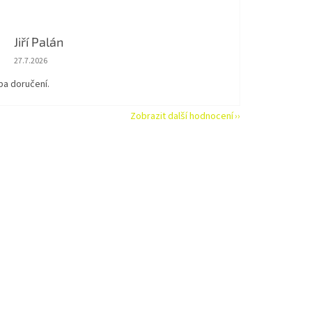
Jiří Palán
Hodnocení obchodu je 5 z 5 hvězdiček.
27.7.2026
ba doručení.
Zobrazit další hodnocení