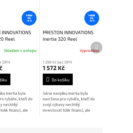
1 950
1 690
Kč
Kč
–6 %
–6 %
 INNOVATIONS
PRESTON INNOVATIONS
20 Reel
Inertia 320 Reel
Další
produkt
Skladem v eshopu
Vyprodáno
ez DPH
1 299 Kč bez DPH
č
1 572 Kč
šíku
Do košíku
áku Inertia byla
Série navijáku Inertia byla
ro rybáře, kteří do
navržena pro rybáře, kteří do
y nechtějí
svojí výbavy nechtějí
olik financí, ale
investovat tolik financí, ale
jí spolehlivý naviják.
přitom chtějí spolehlivý naviják.