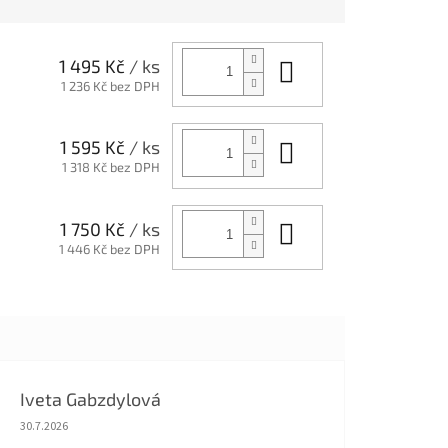
Do košíku
1 495 Kč
/ ks
1 236 Kč bez DPH
Do košíku
1 595 Kč
/ ks
1 318 Kč bez DPH
Do košíku
1 750 Kč
/ ks
1 446 Kč bez DPH
Iveta Gabzdylová
Hodnocení obchodu je 5 z 5 hvězdiček.
30.7.2026