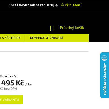
NÁKUPNÍ
Prázdný košík
KOŠÍK
Y A NÁSTRAHY
KEMPINGOVÉ VYBAVENÍ
 Kč
až –2 %
 495 Kč
/ ks
 Kč
bez DPH
E VARIANTU