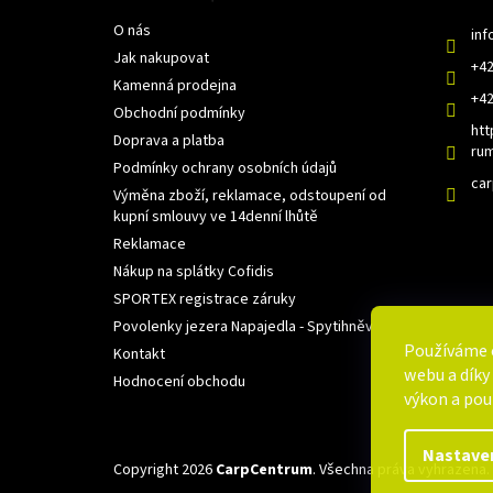
a
O nás
t
inf
í
Jak nakupovat
+42
Kamenná prodejna
+42
Obchodní podmínky
htt
Doprava a platba
rum
Podmínky ochrany osobních údajů
ca
Výměna zboží, reklamace, odstoupení od
kupní smlouvy ve 14denní lhůtě
Reklamace
Nákup na splátky Cofidis
SPORTEX registrace záruky
Povolenky jezera Napajedla - Spytihněv
Používáme 
Kontakt
webu a díky
Hodnocení obchodu
výkon a pou
Nastave
Copyright 2026
CarpCentrum
. Všechna práva vyhrazena.