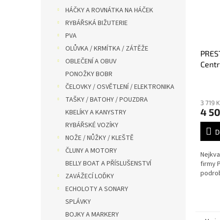
HÁČKY A ROVNÁTKA NA HÁČEK
RYBÁŘSKÁ BIŽUTERIE
PVA
OLŮVKA / KRMÍTKA / ZÁTĚŽE
PRES
OBLEČENÍ A OBUV
Centr
PONOŽKY BOBR
ČELOVKY / OSVĚTLENÍ / ELEKTRONIKA
TAŠKY / BATOHY / POUZDRA
3 719 
4 5
KBELÍKY A KANYSTRY
RYBÁŘSKÉ VOZÍKY
D
NOŽE / NŮŽKY / KLEŠTĚ
ČLUNY A MOTORY
Nejkval
BELLY BOAT A PŘÍSLUŠENSTVÍ
firmy 
podrob
ZAVÁŽECÍ LOĎKY
ECHOLOTY A SONARY
SPLÁVKY
BOJKY A MARKERY