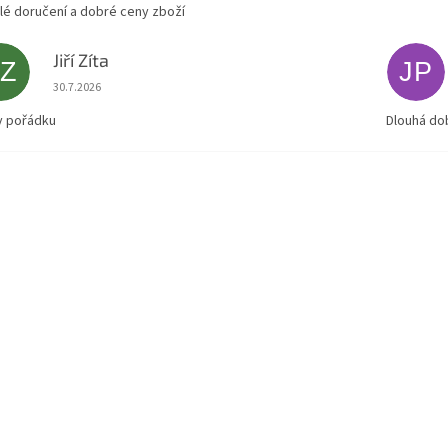
lé doručení a dobré ceny zboží
Jiří Zíta
JZ
JP
Hodnocení obchodu je 5 z 5 hvězdiček.
30.7.2026
v pořádku
Dlouhá do