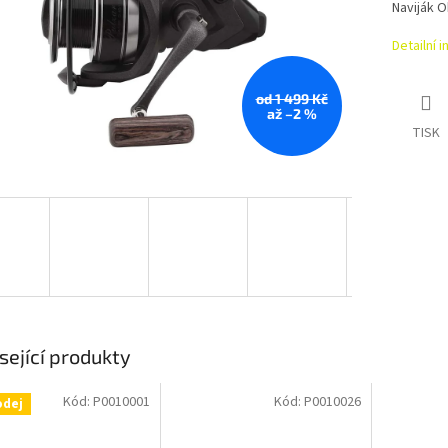
Naviják 
Detailní 
od 1 499 Kč
až –2 %
TISK
sející produkty
Kód:
P0010001
Kód:
P0010026
odej