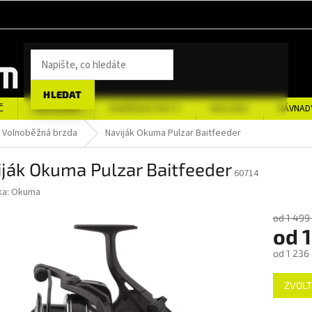
HLEDAT
Č
SUMCAŘINA
RYBÁŘSKÉ PRUTY
NAVIJÁKY
NÁVNAD
Volnoběžná brzda
Naviják Okuma Pulzar Baitfeeder
ják Okuma Pulzar Baitfeeder
60714
ka:
Okuma
od 1 499
od
1
od
1 236
Měrná
ZVOLT
cena: