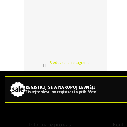
Sledovat na Instagramu
REGISTRUJ SE A NAKUPUJ LEVNĚJI
Získejte slevu po registraci a přihlášení.
Z
á
p
Informace pro vás
Konta