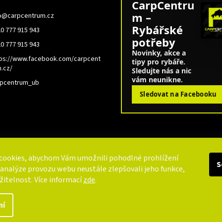
CarpCentru
m –
o
@
carpcentrum.cz
Rybářské
0 777 915 943
potřeby
0 777 915 943
Novinky, akce a
ps://www.facebook.com/carpcent
tipy pro rybáře.
.cz/
Sledujte nás a nic
vám neunikne.
rpcentrum_ub
Sledovat na Facebooku
cookies, abychom Vám umožnili pohodlné prohlížení
S
 analýze provozu webu neustále zlepšovali jeho funkce,
žitelnost. Více informací
zde
.
ní