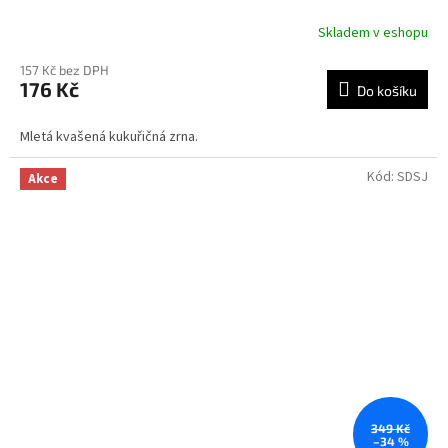
Skladem v eshopu
157 Kč bez DPH
176 Kč
Do košíku
Mletá kvašená kukuřičná zrna.
Kód:
SDSJ
Akce
349 Kč
–34 %