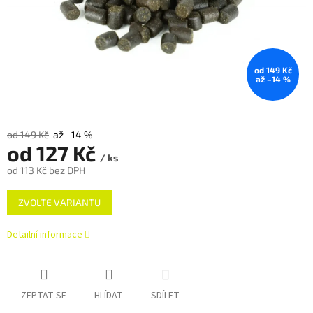
od 149 Kč
až –14 %
od 149 Kč
až –14 %
od
127 Kč
/ ks
od
113 Kč
bez DPH
Měrná
ZVOLTE VARIANTU
cena:
Detailní informace
ZEPTAT SE
HLÍDAT
SDÍLET