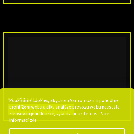
KDE NÁS NAJDETE
Používáme cookies, abychom Vám umožnili pohodlné
prohlížení webu a díky analýze provozu webu neustále
Dolní Valy 515, Uherský Brod
zlepšovali jeho funkce, výkon a použitelnost. Více
informací
zde
.