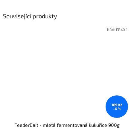
Související produkty
Kód:
FB40-1
189 Kč
–6 %
FeederBait - mletá fermentovaná kukuřice 900g