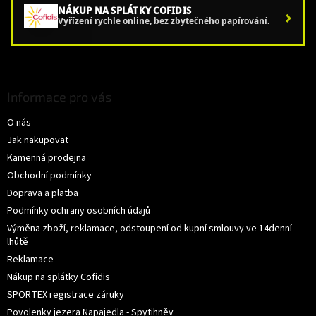
›
NÁKUP NA SPLÁTKY COFIDIS
Vyřízení rychle online, bez zbytečného papírování.
Z
á
p
Informace pro vás
a
O nás
t
í
Jak nakupovat
Kamenná prodejna
Obchodní podmínky
Doprava a platba
Podmínky ochrany osobních údajů
Výměna zboží, reklamace, odstoupení od kupní smlouvy ve 14denní
lhůtě
Reklamace
Nákup na splátky Cofidis
SPORTEX registrace záruky
Povolenky jezera Napajedla - Spytihněv