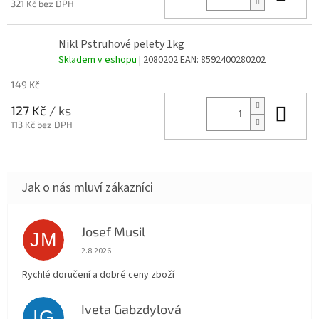
321 Kč bez DPH
Nikl Pstruhové pelety 1kg
Skladem v eshopu
| 2080202
EAN:
8592400280202
149 Kč
Do 
127 Kč
/ ks
113 Kč bez DPH
Josef Musil
JM
Hodnocení obchodu je 5 z 5 hvězdiček.
2.8.2026
Rychlé doručení a dobré ceny zboží
Iveta Gabzdylová
IG