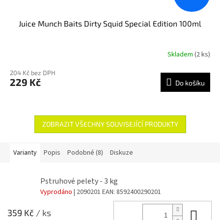
Juice Munch Baits Dirty Squid Special Edition 100ml
Skladem
(2 ks)
204 Kč bez DPH
229 Kč
Do košíku
ZOBRAZIT VŠECHNY SOUVISEJÍCÍ PRODUKTY
Varianty
Popis
Podobné (8)
Diskuze
Pstruhové pelety - 3 kg
Vyprodáno
| 2090201
EAN:
8592400290201
Do 
359 Kč
/ ks