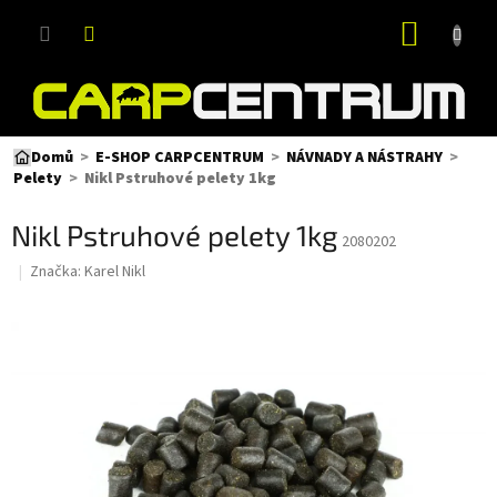
Přejít
NÁKUP
na
obsah
KOŠÍK
Domů
E-SHOP CARPCENTRUM
NÁVNADY A NÁSTRAHY
Nikl Pstruhové pelety 1kg
Pelety
Nikl Pstruhové pelety 1kg
2080202
Značka:
Karel Nikl