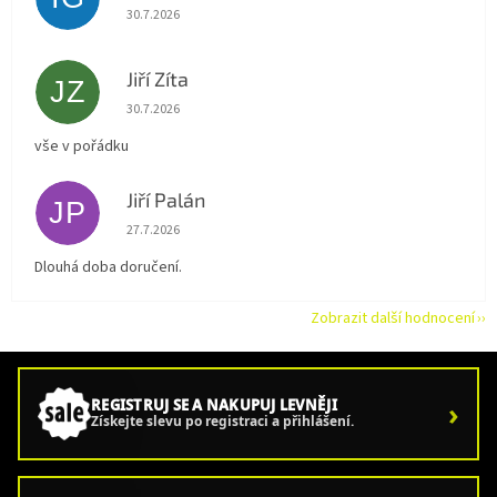
Hodnocení obchodu je 5 z 5 hvězdiček.
30.7.2026
Jiří Zíta
JZ
Hodnocení obchodu je 5 z 5 hvězdiček.
30.7.2026
vše v pořádku
Jiří Palán
JP
Hodnocení obchodu je 5 z 5 hvězdiček.
27.7.2026
Dlouhá doba doručení.
Zobrazit další hodnocení
›
REGISTRUJ SE A NAKUPUJ LEVNĚJI
Získejte slevu po registraci a přihlášení.