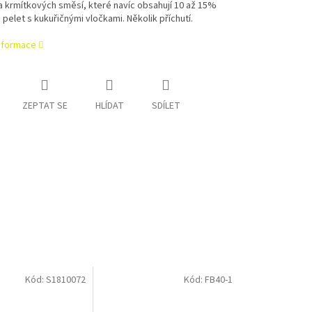
 krmítkových směsí, které navíc obsahují 10 až 15%
pelet s kukuřičnými vločkami. Několik příchutí.
informace
ZEPTAT SE
HLÍDAT
SDÍLET
Kód:
S1810072
Kód:
FB40-1