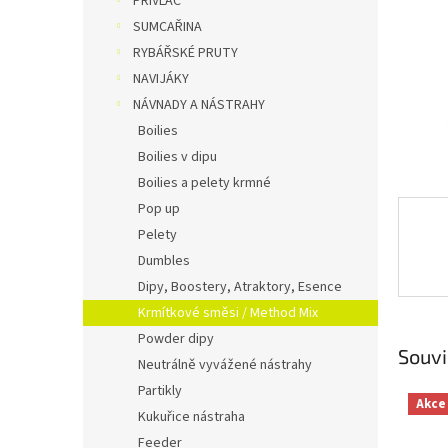
PŘÍVLAČ
n
SUMCAŘINA
e
RYBÁŘSKÉ PRUTY
l
NAVIJÁKY
NÁVNADY A NÁSTRAHY
Boilies
Boilies v dipu
Boilies a pelety krmné
Pop up
Pelety
Dumbles
Dipy, Boostery, Atraktory, Esence
Krmítkové směsi / Method Mix
Powder dipy
Souvi
Neutrálně vyvážené nástrahy
Partikly
Akce
Kukuřice nástraha
Feeder