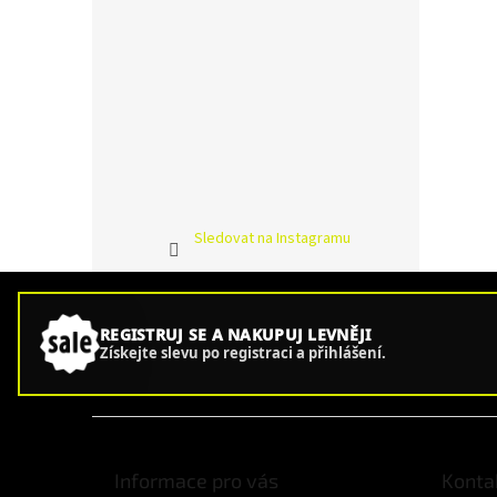
Sledovat na Instagramu
REGISTRUJ SE A NAKUPUJ LEVNĚJI
Získejte slevu po registraci a přihlášení.
Z
á
p
Informace pro vás
Konta