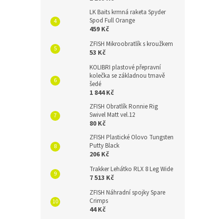
LK Baits krmná raketa Spyder
Spod Full Orange
459 Kč
ZFISH Mikroobratlík s kroužkem
53 Kč
KOLIBRI plastové přepravní
kolečka se základnou tmavě
šedé
1 844 Kč
ZFISH Obratlík Ronnie Rig
Swivel Matt vel.12
80 Kč
ZFISH Plastické Olovo Tungsten
Putty Black
206 Kč
Trakker Lehátko RLX 8 Leg Wide
7 513 Kč
ZFISH Náhradní spojky Spare
Crimps
44 Kč