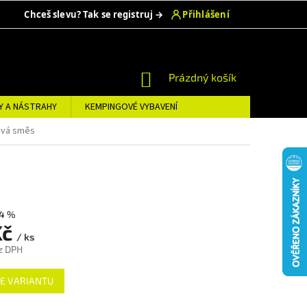
NÁKUPNÍ
Prázdný košík
KOŠÍK
Y A NÁSTRAHY
KEMPINGOVÉ VYBAVENÍ
ková směs
4 %
Kč
/ ks
z DPH
E VARIANTU