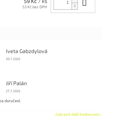
Do košíku
59 Kč
/ ks
53 Kč bez DPH
Iveta Gabzdylová
Hodnocení obchodu je 5 z 5 hvězdiček.
30.7.2026
Jiří Palán
Hodnocení obchodu je 5 z 5 hvězdiček.
27.7.2026
ba doručení.
Zobrazit další hodnocení