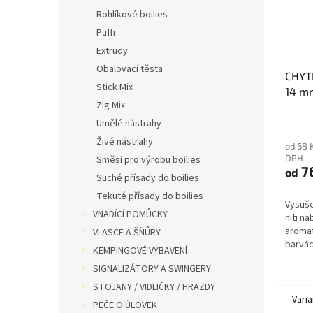
Rohlíkové boilies
Puffi
Extrudy
Obalovací těsta
CHYTI
Stick Mix
14 mm
Zig Mix
Umělé nástrahy
Živé nástrahy
od 68 
DPH
Směsi pro výrobu boilies
7
od
Suché přísady do boilies
Tekuté přísady do boilies
Vysuše
VNADÍCÍ POMŮCKY
niti n
aromat
VLASCE A ŠŇŮRY
barvác
KEMPINGOVÉ VYBAVENÍ
SIGNALIZÁTORY A SWINGERY
STOJANY / VIDLIČKY / HRAZDY
Varia
PÉČE O ÚLOVEK