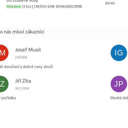
Do studené vody
69 Kč
Skladem
(3 ks)
| CM/DSV
EAN:
8594160519998
Josef Musil
JM
IG
Hodnocení obchodu je 5 z 5 hvězdiček.
2.8.2026
lé doručení a dobré ceny zboží
Jiří Zíta
JZ
JP
Hodnocení obchodu je 5 z 5 hvězdiček.
30.7.2026
v pořádku
Dlouhá do