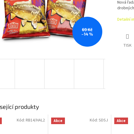
Nová řada
drobných 
Detailní 
69 Kč
–14 %
TISK
sející produkty
Kód:
RB14/HAL2
Kód:
SDSJ
Akce
Akce