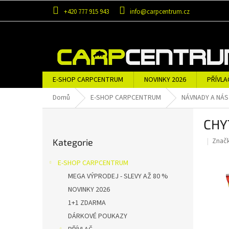
Přejít
+420 777 915 943
info@carpcentrum.cz
na
obsah
E-SHOP CARPCENTRUM
NOVINKY 2026
PŘÍVLA
OBLEČENÍ A OBUV
ZNAČKY
Domů
E-SHOP CARPCENTRUM
NÁVNADY A NÁ
P
CHY
o
Přeskočit
s
Znač
Kategorie
kategorie
t
r
E-SHOP CARPCENTRUM
a
MEGA VÝPRODEJ - SLEVY AŽ 80 %
n
NOVINKY 2026
n
í
1+1 ZDARMA
p
DÁRKOVÉ POUKAZY
a