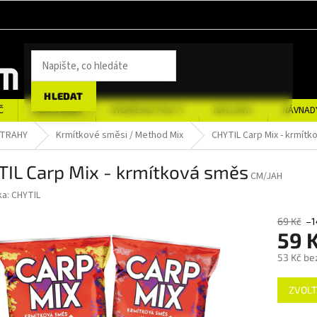
HLEDAT
Č
SUMCAŘINA
RYBÁŘSKÉ PRUTY
NAVIJÁKY
NÁVNAD
STRAHY
Krmítkové směsi / Method Mix
CHYTIL Carp Mix - krmít
TIL Carp Mix - krmítková směs
CM/JAH
ka:
CHYTIL
69 Kč
–1
59 
53 Kč be
Měrná
ZVOLT
cena: