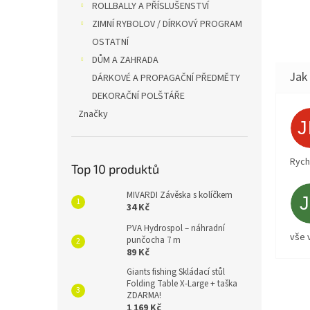
ROLLBALLY A PŘÍSLUŠENSTVÍ
ZIMNÍ RYBOLOV / DÍRKOVÝ PROGRAM
OSTATNÍ
DŮM A ZAHRADA
DÁRKOVÉ A PROPAGAČNÍ PŘEDMĚTY
DEKORAČNÍ POLŠTÁŘE
Značky
Rych
Top 10 produktů
MIVARDI Závěska s kolíčkem
34 Kč
PVA Hydrospol – náhradní
vše 
punčocha 7 m
89 Kč
Giants fishing Skládací stůl
Folding Table X-Large + taška
ZDARMA!
1 169 Kč