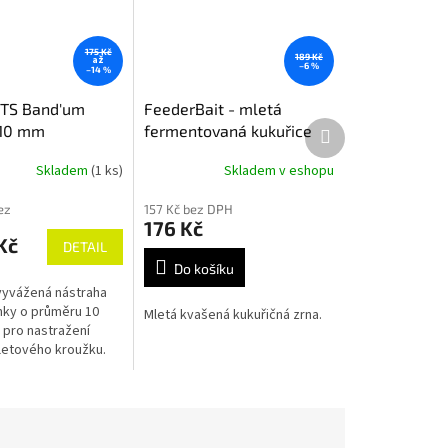
175 Kč
189 Kč
až
–6 %
–14 %
TS Band'um
FeederBait - mletá
Další
 10 mm
fermentovaná kukuřice
produkt
900g
Skladem
(1 ks)
Skladem v eshopu
ez
157 Kč bez DPH
176 Kč
Kč
DETAIL
Do košíku
vyvážená nástraha
inky o průměru 10
Mletá kvašená kukuřičná zrna.
pro nastražení
etového kroužku.
 pro více informací.