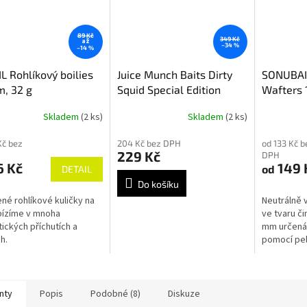
89 Kč
349 Kč
až
–34 %
–14 %
L Rohlíkový boilies
Juice Munch Baits Dirty
SONUBAI
, 32 g
Squid Special Edition
Wafters
100ml
Skladem
(2 ks)
Skladem
(2 ks)
Kč bez
204 Kč bez DPH
od 133 Kč b
229 Kč
DPH
6 Kč
149 
od
DETAIL
Do košíku
né rohlíkové kuličky na
Neutrálně 
abízíme v mnoha
ve tvaru č
ických příchutích a
mm určená 
h.
pomocí pel
Rozklikněte
nty
Popis
Podobné (8)
Diskuze