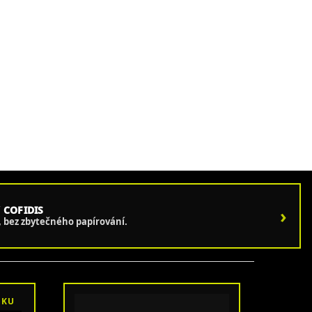
 COFIDIS
›
e, bez zbytečného papírování.
OKU