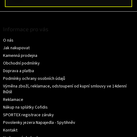
Z
á
p
Informace pro vás
a
O nás
t
í
Jak nakupovat
Kamenná prodejna
Obchodní podmínky
Doprava a platba
Podmínky ochrany osobních údajů
Výměna zboží, reklamace, odstoupení od kupní smlouvy ve 14denní
lhůtě
Reklamace
Nákup na splátky Cofidis
SPORTEX registrace záruky
Povolenky jezera Napajedla - Spytihněv
Kontakt