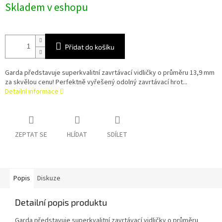
Skladem v eshopu
cena:
Přidat do košíku
Garda představuje superkvalitní zavrtávací vidličky o průměru 13,9 mm
za skvělou cenu! Perfektně vyřešený odolný zavrtávací hrot...
Detailní informace
ZEPTAT SE
HLÍDAT
SDÍLET
Popis
Diskuze
Detailní popis produktu
Garda představuje superkvalitní zavrtávací vidličky o průměru