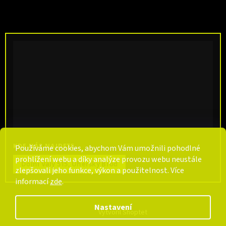
KDE NÁS NAJDETE
Používáme cookies, abychom Vám umožnili pohodlné
prohlížení webu a díky analýze provozu webu neustále
Dolní Valy 515, Uherský Brod
zlepšovali jeho funkce, výkon a použitelnost. Více
informací
zde
.
Nastavení
Vytvořil Shoptet