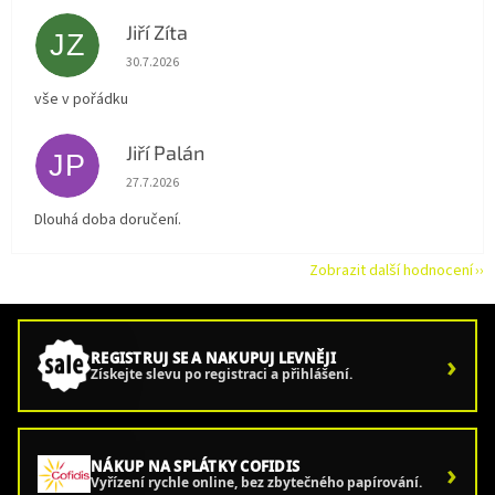
Jiří Zíta
JZ
Hodnocení obchodu je 5 z 5 hvězdiček.
30.7.2026
vše v pořádku
Jiří Palán
JP
Hodnocení obchodu je 5 z 5 hvězdiček.
27.7.2026
Dlouhá doba doručení.
Zobrazit další hodnocení
›
REGISTRUJ SE A NAKUPUJ LEVNĚJI
Získejte slevu po registraci a přihlášení.
›
NÁKUP NA SPLÁTKY COFIDIS
Vyřízení rychle online, bez zbytečného papírování.