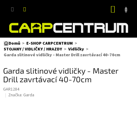
Přejít
NÁKUP
na
obsah
KOŠÍK
Domů
E-SHOP CARPCENTRUM
STOJANY / VIDLIČKY / HRAZDY
Vidličky
Garda slitinové vidličky - Master Drill zavrtávací 40-70cm
Garda slitinové vidličky - Master
Drill zavrtávací 40-70cm
GAR1284
Značka:
Garda