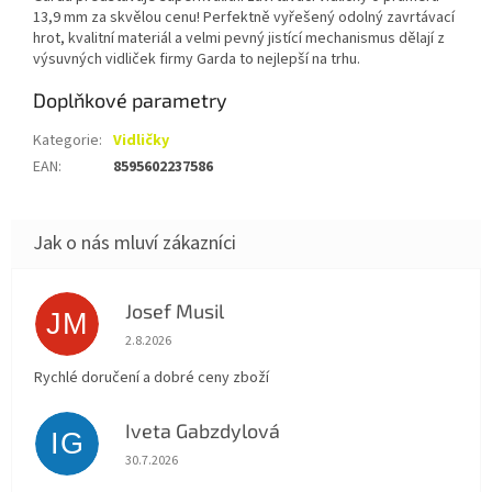
13,9 mm za skvělou cenu! Perfektně vyřešený odolný zavrtávací
hrot, kvalitní materiál a velmi pevný jistící mechanismus dělají z
výsuvných vidliček firmy Garda to nejlepší na trhu.
Doplňkové parametry
Kategorie
:
Vidličky
EAN
:
8595602237586
Josef Musil
JM
Hodnocení obchodu je 5 z 5 hvězdiček.
2.8.2026
Rychlé doručení a dobré ceny zboží
Iveta Gabzdylová
IG
Hodnocení obchodu je 5 z 5 hvězdiček.
30.7.2026