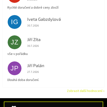
Rychlé doručení a dobré ceny zboží
Iveta Gabzdylová
IG
Hodnocení obchodu je 5 z 5 hvězdiček.
30.7.2026
Jiří Zíta
JZ
Hodnocení obchodu je 5 z 5 hvězdiček.
30.7.2026
vše v pořádku
Jiří Palán
JP
Hodnocení obchodu je 5 z 5 hvězdiček.
27.7.2026
Dlouhá doba doručení.
Zobrazit další hodnocení