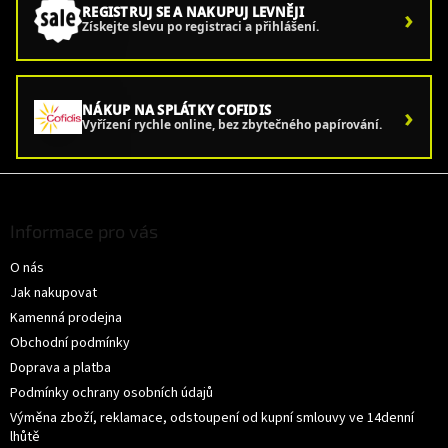
›
REGISTRUJ SE A NAKUPUJ LEVNĚJI
Získejte slevu po registraci a přihlášení.
›
NÁKUP NA SPLÁTKY COFIDIS
Vyřízení rychle online, bez zbytečného papírování.
Z
á
p
Informace pro vás
a
O nás
t
í
Jak nakupovat
Kamenná prodejna
Obchodní podmínky
Doprava a platba
Podmínky ochrany osobních údajů
Výměna zboží, reklamace, odstoupení od kupní smlouvy ve 14denní
lhůtě