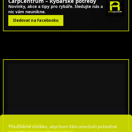
CarpCentrum – Rybářské potřeby
Novinky, akce a tipy pro rybáře. Sledujte nás a
nic vám neunikne.
Sledovat na Facebooku
KDE NÁS NAJDETE
Používáme cookies, abychom Vám umožnili pohodlné