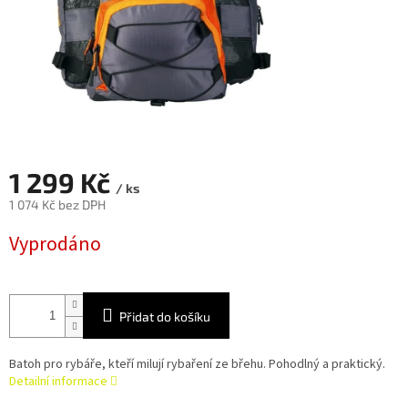
1 299 Kč
/ ks
1 074 Kč bez DPH
Měrná
Vyprodáno
cena:
Přidat do košíku
Batoh pro rybáře, kteří milují rybaření ze břehu. Pohodlný a praktický.
Detailní informace