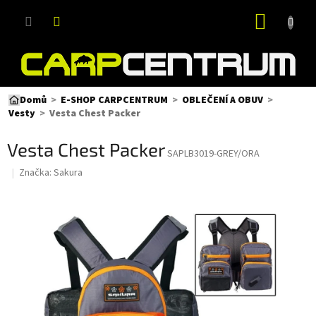
Přejít
NÁKUP
na
obsah
KOŠÍK
Domů
E-SHOP CARPCENTRUM
OBLEČENÍ A OBUV
Vesta Chest Packer
Vesty
Vesta Chest Packer
SAPLB3019-GREY/ORA
Značka:
Sakura