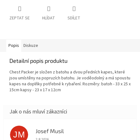
ZEPTAT SE
HLÍDAT
SDÍLET
Popis
Diskuze
Detailní popis produktu
Chest Packer je složen z batohu a dvou předních kapes, které
jsou umístěny na popruzích batohu. Je voděodolný a má spoustu
kapes na doplňky potřebné k rybaření. Rozměry: batoh - 33 x 25 x
15cm kapsy - 23 x 17 x 12cm
Josef Musil
JM
Hodnocení obchodu je 5 z 5 hvězdiček.
2.8.2026