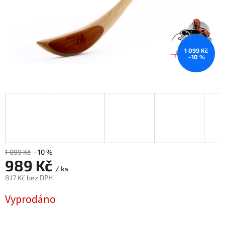
1 099 Kč
–10 %
1 099 Kč
–10 %
989 Kč
/ ks
817 Kč bez DPH
Měrná
Vyprodáno
cena: