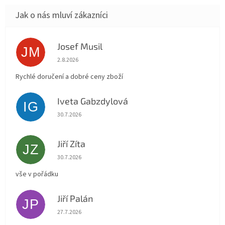
Josef Musil
JM
Hodnocení obchodu je 5 z 5 hvězdiček.
2.8.2026
Rychlé doručení a dobré ceny zboží
Iveta Gabzdylová
IG
Hodnocení obchodu je 5 z 5 hvězdiček.
30.7.2026
Jiří Zíta
JZ
Hodnocení obchodu je 5 z 5 hvězdiček.
30.7.2026
vše v pořádku
Jiří Palán
JP
Hodnocení obchodu je 5 z 5 hvězdiček.
27.7.2026