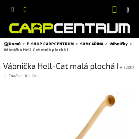
Přejít
NÁKUP
na
obsah
KOŠÍK
Domů
E-SHOP CARPCENTRUM
SUMCAŘINA
Vábničky
Vábnička Hell-Cat malá plochá I
Vábnička Hell-Cat malá plochá I
H-82002
Značka:
Hell-Cat