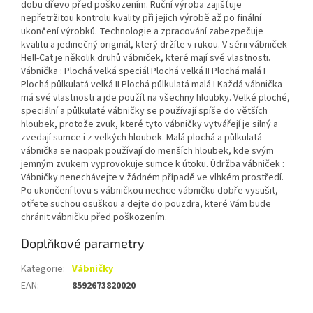
dobu dřevo před poškozením. Ruční výroba zajišťuje
nepřetržitou kontrolu kvality při jejich výrobě až po finální
ukončení výrobků. Technologie a zpracování zabezpečuje
kvalitu a jedinečný originál, který držíte v rukou. V sérii vábniček
Hell-Cat je několik druhů vábniček, které mají své vlastnosti.
Vábnička : Plochá velká speciál Plochá velká II Plochá malá I
Plochá půlkulatá velká II Plochá půlkulatá malá I Každá vábnička
má své vlastnosti a jde použít na všechny hloubky. Velké ploché,
speciální a půlkulaté vábničky se používají spíše do větších
hloubek, protože zvuk, které tyto vábničky vytvářejí je silný a
zvedají sumce i z velkých hloubek. Malá plochá a půlkulatá
vábnička se naopak používají do menších hloubek, kde svým
jemným zvukem vyprovokuje sumce k útoku. Údržba vábniček :
Vábničky nenechávejte v žádném případě ve vlhkém prostředí.
Po ukončení lovu s vábničkou nechce vábničku dobře vysušit,
otřete suchou osuškou a dejte do pouzdra, které Vám bude
chránit vábničku před poškozením.
Doplňkové parametry
Kategorie
:
Vábničky
EAN
:
8592673820020