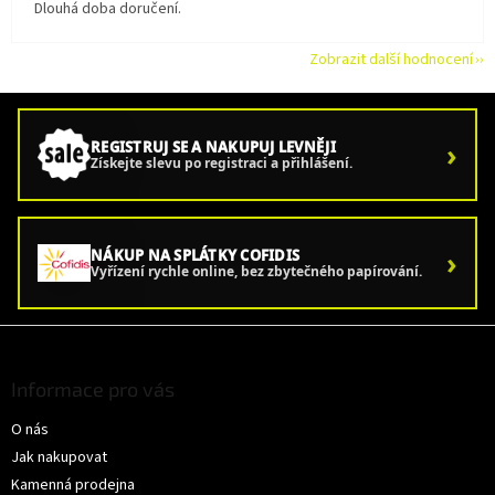
Dlouhá doba doručení.
Zobrazit další hodnocení
›
REGISTRUJ SE A NAKUPUJ LEVNĚJI
Získejte slevu po registraci a přihlášení.
›
NÁKUP NA SPLÁTKY COFIDIS
Vyřízení rychle online, bez zbytečného papírování.
Z
á
p
Informace pro vás
a
O nás
t
í
Jak nakupovat
Kamenná prodejna