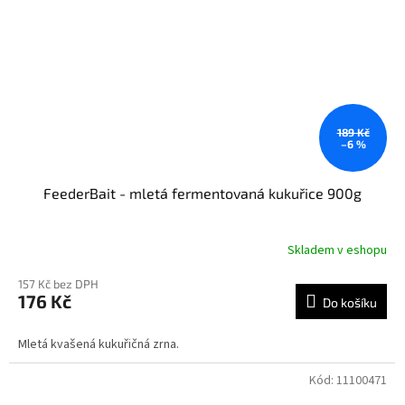
189 Kč
–6 %
FeederBait - mletá fermentovaná kukuřice 900g
Skladem v eshopu
157 Kč bez DPH
176 Kč
Do košíku
Mletá kvašená kukuřičná zrna.
Kód:
11100471