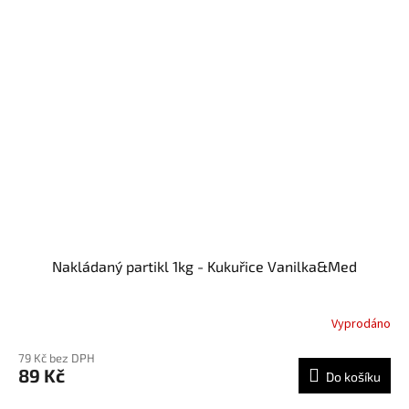
Nakládaný partikl 1kg - Kukuřice Vanilka&Med
Vyprodáno
79 Kč bez DPH
89 Kč
Do košíku