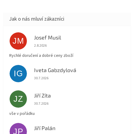
Josef Musil
JM
Hodnocení obchodu je 5 z 5 hvězdiček.
2.8.2026
Rychlé doručení a dobré ceny zboží
Iveta Gabzdylová
IG
Hodnocení obchodu je 5 z 5 hvězdiček.
30.7.2026
Jiří Zíta
JZ
Hodnocení obchodu je 5 z 5 hvězdiček.
30.7.2026
vše v pořádku
Jiří Palán
JP