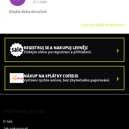
Hodnocení obchodu je 5 z 5 hvězdiček.
27.7.2026
Dlouhá doba doručení.
Zobrazit další hodnocení
›
REGISTRUJ SE A NAKUPUJ LEVNĚJI
Získejte slevu po registraci a přihlášení.
›
NÁKUP NA SPLÁTKY COFIDIS
Vyřízení rychle online, bez zbytečného papírování.
Z
á
p
Informace pro vás
a
O nás
t
í
Jak nakupovat