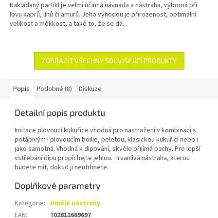
Nakládaný partikl je velmi účinná návnada a nástraha, výborná při
lovu kaprů, línů či amurů. Jeho výhodou je přirozenost, optimální
velikost a měkkost, a také to, že se dá...
ZOBRAZIT VŠECHNY SOUVISEJÍCÍ PRODUKTY
Popis
Podobné (8)
Diskuze
Detailní popis produktu
Imitace plovoucí kukuřice vhodná pro nastražení v kombinaci s
potápivým i plovoucím boilie, peletou, klasickou kukuřicí nebo i
jako samotná. Vhodná k dipování, skvěle přijímá pachy. Pro lepší
vstřebání dipu propíchejte jehlou. Trvanlivá nástraha, kterou
budete mít, dokud ji neutrhnete.
Doplňkové parametry
Kategorie
:
Umělé nástrahy
EAN
:
702811669697