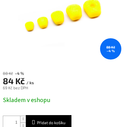
88 Kč
–4 %
88 Kč
–4 %
84 Kč
/ ks
69 Kč bez DPH
Měrná
Skladem v eshopu
cena:
Přidat do košíku