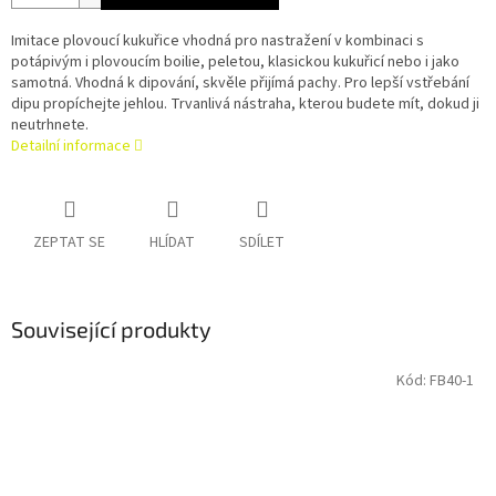
Imitace plovoucí kukuřice vhodná pro nastražení v kombinaci s
potápivým i plovoucím boilie, peletou, klasickou kukuřicí nebo i jako
samotná. Vhodná k dipování, skvěle přijímá pachy. Pro lepší vstřebání
dipu propíchejte jehlou. Trvanlivá nástraha, kterou budete mít, dokud ji
neutrhnete.
Detailní informace
ZEPTAT SE
HLÍDAT
SDÍLET
Související produkty
Kód:
FB40-1