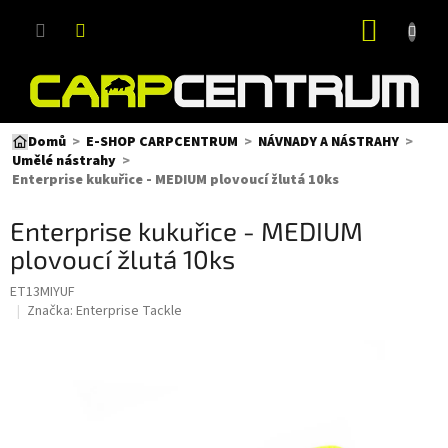
Přejít
NÁKUP
na
obsah
KOŠÍK
Domů
E-SHOP CARPCENTRUM
NÁVNADY A NÁSTRAHY
Umělé nástrahy
Enterprise kukuřice - MEDIUM plovoucí žlutá 10ks
Enterprise kukuřice - MEDIUM
plovoucí žlutá 10ks
ET13MIYUF
Značka:
Enterprise Tackle