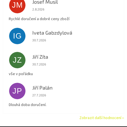
Josef Musil
JM
Hodnocení obchodu je 5 z 5 hvězdiček.
2.8.2026
Rychlé doručení a dobré ceny zboží
Iveta Gabzdylová
IG
Hodnocení obchodu je 5 z 5 hvězdiček.
30.7.2026
Jiří Zíta
JZ
Hodnocení obchodu je 5 z 5 hvězdiček.
30.7.2026
vše v pořádku
Jiří Palán
JP
Hodnocení obchodu je 5 z 5 hvězdiček.
27.7.2026
Dlouhá doba doručení.
Zobrazit další hodnocení