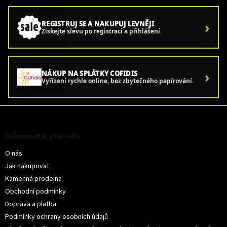
›
REGISTRUJ SE A NAKUPUJ LEVNĚJI
Získejte slevu po registraci a přihlášení.
›
NÁKUP NA SPLÁTKY COFIDIS
Vyřízení rychle online, bez zbytečného papírování.
Z
á
p
Informace pro vás
a
O nás
t
í
Jak nakupovat
Kamenná prodejna
Obchodní podmínky
Doprava a platba
Podmínky ochrany osobních údajů