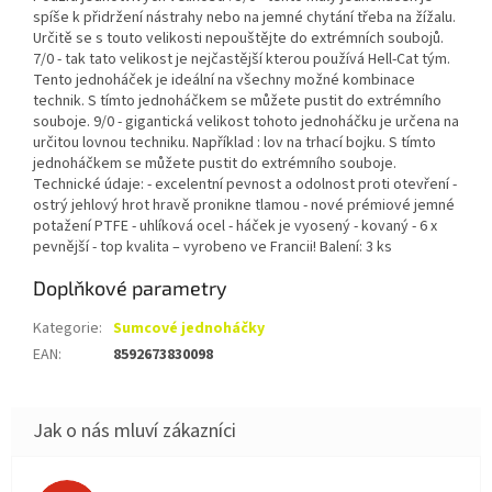
spíše k přidržení nástrahy nebo na jemné chytání třeba na žížalu.
Určitě se s touto velikosti nepouštějte do extrémních soubojů.
7/0 - tak tato velikost je nejčastější kterou používá Hell-Cat tým.
Tento jednoháček je ideální na všechny možné kombinace
technik. S tímto jednoháčkem se můžete pustit do extrémního
souboje. 9/0 - gigantická velikost tohoto jednoháčku je určena na
určitou lovnou techniku. Například : lov na trhací bojku. S tímto
jednoháčkem se můžete pustit do extrémního souboje.
Technické údaje: - excelentní pevnost a odolnost proti otevření -
ostrý jehlový hrot hravě pronikne tlamou - nové prémiové jemné
potažení PTFE - uhlíková ocel - háček je vyosený - kovaný - 6 x
pevnější - top kvalita – vyrobeno ve Francii! Balení: 3 ks
Doplňkové parametry
Kategorie
:
Sumcové jednoháčky
EAN
:
8592673830098