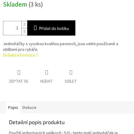
Skladem
(3 ks)
cena:
Přidat do košíku
Jednoháčky s vysokou kvalitou pevnosti, jsou velmi používané a
oblíbení pro rybáře.
Detailní informace
ZEPTAT SE
HLÍDAT
SDÍLET
Popis
Diskuze
Detailní popis produktu
Použití jednotvivých velikosti : 5/0 - tento malý jednoháček je