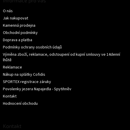
Informace pro vás
a
O nás
t
í
Jak nakupovat
Kamenná prodejna
Obchodní podmínky
Doprava a platba
Podmínky ochrany osobních údajů
Výměna zboží, reklamace, odstoupení od kupní smlouvy ve 14denní
lhůtě
Reklamace
Nákup na splátky Cofidis
SPORTEX registrace záruky
Povolenky jezera Napajedla - Spytihněv
Kontakt
Hodnocení obchodu
Kontakt