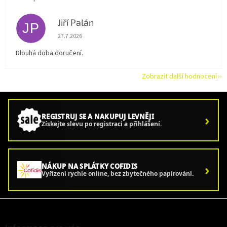
Jiří Palán
JP
Hodnocení obchodu je 5 z 5 hvězdiček.
27.7.2026
Dlouhá doba doručení.
Zobrazit další hodnocení
›
REGISTRUJ SE A NAKUPUJ LEVNĚJI
Získejte slevu po registraci a přihlášení.
›
NÁKUP NA SPLÁTKY COFIDIS
Vyřízení rychle online, bez zbytečného papírování.
Z
á
p