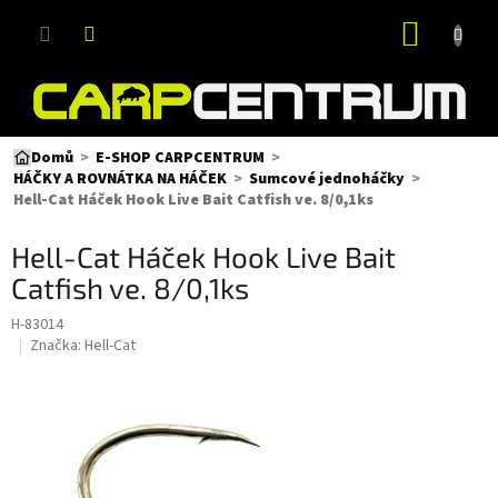
Přejít
NÁKUP
na
obsah
KOŠÍK
Domů
E-SHOP CARPCENTRUM
HÁČKY A ROVNÁTKA NA HÁČEK
Sumcové jednoháčky
Hell-Cat Háček Hook Live Bait Catfish ve. 8/0,1ks
Hell-Cat Háček Hook Live Bait
Catfish ve. 8/0,1ks
H-83014
Značka:
Hell-Cat