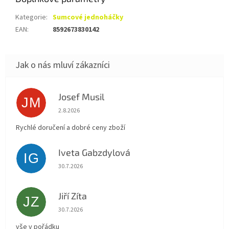
Kategorie
:
Sumcové jednoháčky
EAN
:
8592673830142
Josef Musil
JM
Hodnocení obchodu je 5 z 5 hvězdiček.
2.8.2026
Rychlé doručení a dobré ceny zboží
Iveta Gabzdylová
IG
Hodnocení obchodu je 5 z 5 hvězdiček.
30.7.2026
Jiří Zíta
JZ
Hodnocení obchodu je 5 z 5 hvězdiček.
30.7.2026
vše v pořádku