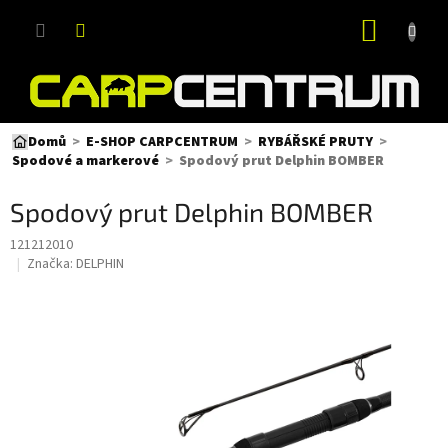
Přejít
NÁKUP
na
obsah
KOŠÍK
Domů
E-SHOP CARPCENTRUM
RYBÁŘSKÉ PRUTY
Spodový prut Delphin BOMBER
Spodové a markerové
Spodový prut Delphin BOMBER
121212010
Značka:
DELPHIN