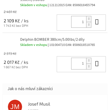
Skladem v eshopu
| 121212015
EAN:
8586018455794
2 481 Kč
Do 
2 109 Kč
/ ks
1 743 Kč bez DPH
Delphin BOMBER 380cm/5.00lbs/2 díly
Skladem v eshopu
| 101004710
EAN:
8586018518765
2 373 Kč
Do 
2 017 Kč
/ ks
1 667 Kč bez DPH
Josef Musil
JM
Hodnocení obchodu je 5 z 5 hvězdiček.