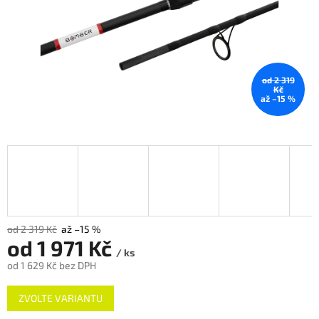
od 2 319
Kč
až –15 %
od 2 319 Kč
až –15 %
od
1 971 Kč
/ ks
od
1 629 Kč
bez DPH
Měrná
ZVOLTE VARIANTU
cena: