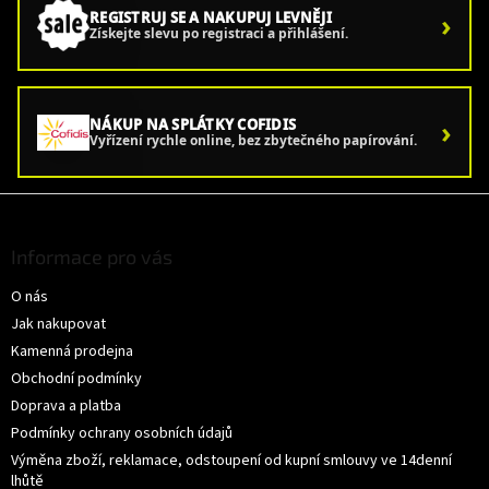
›
REGISTRUJ SE A NAKUPUJ LEVNĚJI
Získejte slevu po registraci a přihlášení.
›
NÁKUP NA SPLÁTKY COFIDIS
Vyřízení rychle online, bez zbytečného papírování.
Z
á
p
Informace pro vás
a
O nás
t
í
Jak nakupovat
Kamenná prodejna
Obchodní podmínky
Doprava a platba
Podmínky ochrany osobních údajů
Výměna zboží, reklamace, odstoupení od kupní smlouvy ve 14denní
lhůtě