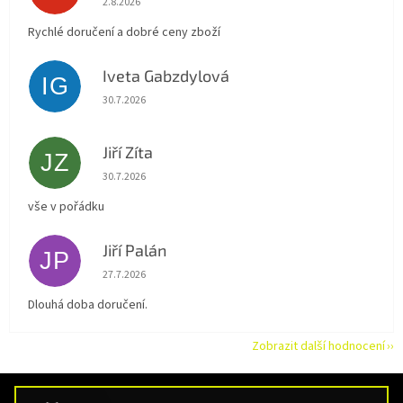
2.8.2026
Rychlé doručení a dobré ceny zboží
Iveta Gabzdylová
IG
Hodnocení obchodu je 5 z 5 hvězdiček.
30.7.2026
Jiří Zíta
JZ
Hodnocení obchodu je 5 z 5 hvězdiček.
30.7.2026
vše v pořádku
Jiří Palán
JP
Hodnocení obchodu je 5 z 5 hvězdiček.
27.7.2026
Dlouhá doba doručení.
Zobrazit další hodnocení