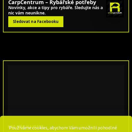
CarpCentrum – Rybářské potřeby
Novinky, akce a tipy pro rybáře. Sledujte nás a
nic vám neunikne.
Sledovat na Facebooku
KDE NÁS NAJDETE
Používáme cookies, abychom Vám umožnili pohodlné