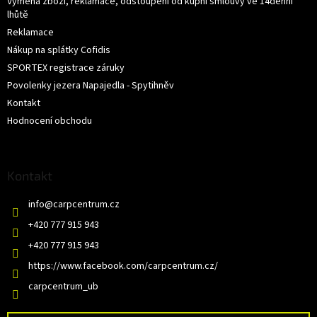
Výměna zboží, reklamace, odstoupení od kupní smlouvy ve 14denní
lhůtě
Reklamace
Nákup na splátky Cofidis
SPORTEX registrace záruky
Povolenky jezera Napajedla - Spytihněv
Kontakt
Hodnocení obchodu
Kontakt
info
@
carpcentrum.cz
+420 777 915 943
+420 777 915 943
https://www.facebook.com/carpcentrum.cz/
carpcentrum_ub