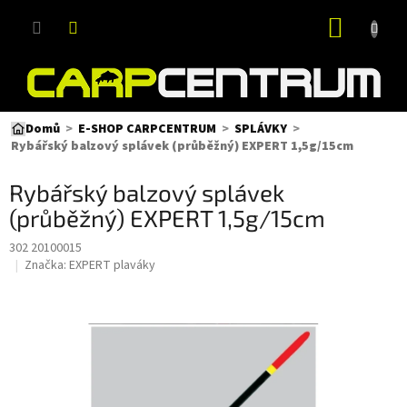
Přejít
NÁKUP
na
obsah
KOŠÍK
Domů
E-SHOP CARPCENTRUM
SPLÁVKY
Rybářský balzový splávek (průběžný) EXPERT 1,5g/15cm
Rybářský balzový splávek
(průběžný) EXPERT 1,5g/15cm
302 20100015
Značka:
EXPERT plaváky