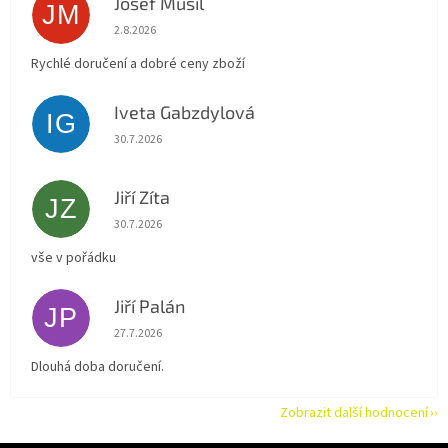
Josef Musil
JM
Hodnocení obchodu je 5 z 5 hvězdiček.
2.8.2026
Rychlé doručení a dobré ceny zboží
Iveta Gabzdylová
IG
Hodnocení obchodu je 5 z 5 hvězdiček.
30.7.2026
Jiří Zíta
JZ
Hodnocení obchodu je 5 z 5 hvězdiček.
30.7.2026
vše v pořádku
Jiří Palán
JP
Hodnocení obchodu je 5 z 5 hvězdiček.
27.7.2026
Dlouhá doba doručení.
Zobrazit další hodnocení