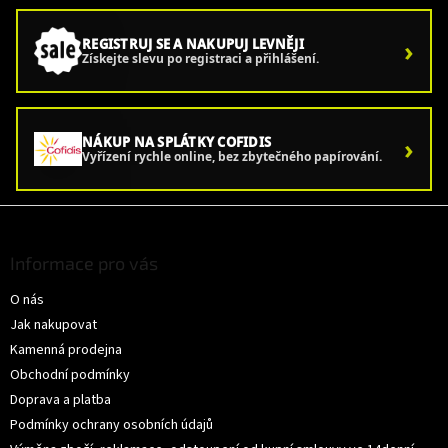
›
REGISTRUJ SE A NAKUPUJ LEVNĚJI
Získejte slevu po registraci a přihlášení.
›
NÁKUP NA SPLÁTKY COFIDIS
Vyřízení rychle online, bez zbytečného papírování.
Z
á
p
Informace pro vás
a
O nás
t
í
Jak nakupovat
Kamenná prodejna
Obchodní podmínky
Doprava a platba
Podmínky ochrany osobních údajů