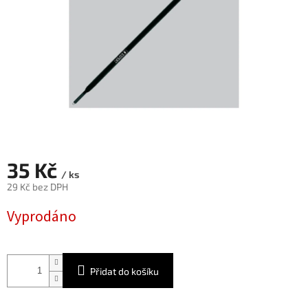
35 Kč
/ ks
29 Kč bez DPH
Měrná
Vyprodáno
cena:
Přidat do košíku