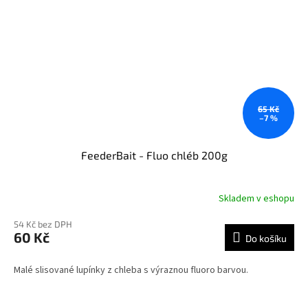
65 Kč
–7 %
FeederBait - Fluo chléb 200g
Skladem v eshopu
54 Kč bez DPH
60 Kč
Do košíku
Malé slisované lupínky z chleba s výraznou fluoro barvou.