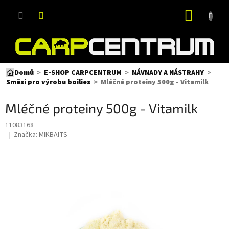
Přejít
NÁKUP
na
obsah
KOŠÍK
Domů
E-SHOP CARPCENTRUM
NÁVNADY A NÁSTRAHY
Mléčné proteiny 500g - Vitamilk
Směsi pro výrobu boilies
Mléčné proteiny 500g - Vitamilk
11083168
Značka:
MIKBAITS