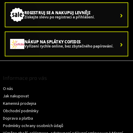
›
REGISTRUJ SE A NAKUPUJ LEVNĚJI
Získejte slevu po registraci a přihlášení.
›
NÁKUP NA SPLÁTKY COFIDIS
Vyřízení rychle online, bez zbytečného papírování.
Z
á
p
Informace pro vás
a
O nás
t
í
Jak nakupovat
Kamenná prodejna
Obchodní podmínky
Doprava a platba
Podmínky ochrany osobních údajů