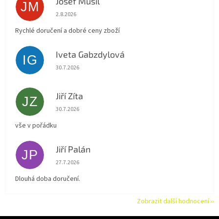
Josef Musil
JM
Hodnocení obchodu je 5 z 5 hvězdiček.
2.8.2026
Rychlé doručení a dobré ceny zboží
Iveta Gabzdylová
IG
Hodnocení obchodu je 5 z 5 hvězdiček.
30.7.2026
Jiří Zíta
JZ
Hodnocení obchodu je 5 z 5 hvězdiček.
30.7.2026
vše v pořádku
Jiří Palán
JP
Hodnocení obchodu je 5 z 5 hvězdiček.
27.7.2026
Dlouhá doba doručení.
Zobrazit další hodnocení