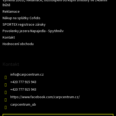
Výměna zboží, reklamace, odstoupení od kupní smlouvy ve 14denní
lhůtě
Reklamace
Nákup na splátky Cofidis
SPORTEX registrace záruky
Povolenky jezera Napajedla - Spytihněv
Kontakt
Hodnocení obchodu
Kontakt
info
@
carpcentrum.cz
+420 777 915 943
+420 777 915 943
https://www.facebook.com/carpcentrum.cz/
carpcentrum_ub