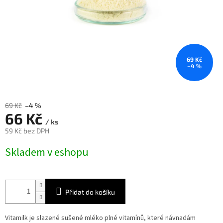
69 Kč
–4 %
69 Kč
–4 %
66 Kč
/ ks
59 Kč bez DPH
Měrná
Skladem v eshopu
cena:
Přidat do košíku
Vitamilk je slazené sušené mléko plné vitamínů, které návnadám