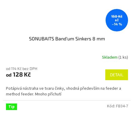
150 Kč
až
–14 %
SONUBAITS Band'um Sinkers 8 mm
Skladem
(1 ks)
od 114 Kč bez DPH
128 Kč
od
DETAIL
Potápivá nástraha ve tvaru činky, vhodná především na feeder a
method feeder. Mnoho příchutí
Kód:
FB34-7
Tip