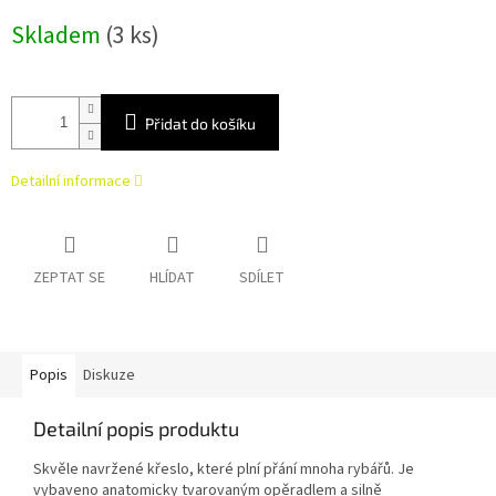
Měrná
Skladem
(3 ks)
cena:
Přidat do košíku
Detailní informace
ZEPTAT SE
HLÍDAT
SDÍLET
Popis
Diskuze
Detailní popis produktu
Skvěle navržené křeslo, které plní přání mnoha rybářů. Je
vybaveno anatomicky tvarovaným opěradlem a silně