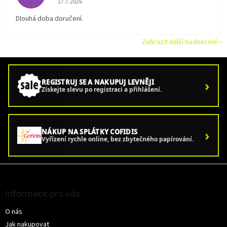
27.7.2026
Dlouhá doba doručení.
Zobrazit další hodnocení
›
REGISTRUJ SE A NAKUPUJ LEVNĚJI
Získejte slevu po registraci a přihlášení.
›
NÁKUP NA SPLÁTKY COFIDIS
Vyřízení rychle online, bez zbytečného papírování.
Z
á
p
Informace pro vás
a
O nás
t
í
Jak nakupovat