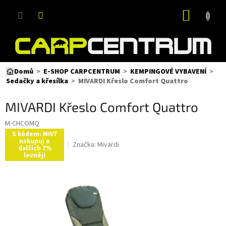
Přejít
NÁKUP
na
obsah
KOŠÍK
Domů
E-SHOP CARPCENTRUM
KEMPINGOVÉ VYBAVENÍ
MIVARDI Křeslo Comfort Quattro
Sedačky a křesílka
MIVARDI Křeslo Comfort Quattro
M-CHCOMQ
S kódem: MIV7
nakupuj o
Značka:
Mivardi
dalších 7%
levněji