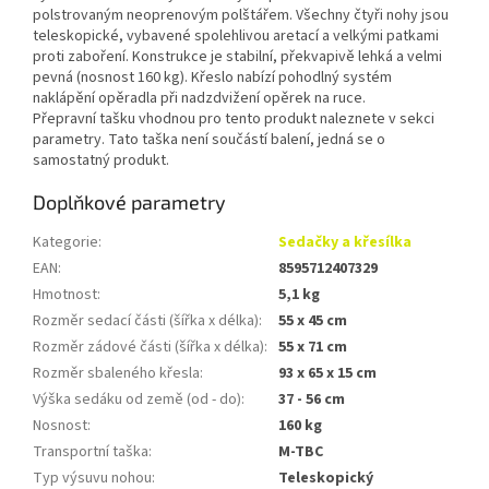
polstrovaným neoprenovým polštářem. Všechny čtyři nohy jsou
teleskopické, vybavené spolehlivou aretací a velkými patkami
proti zaboření. Konstrukce je stabilní, překvapivě lehká a velmi
pevná (nosnost 160 kg). Křeslo nabízí pohodlný systém
naklápění opěradla při nadzdvižení opěrek na ruce.
Přepravní tašku vhodnou pro tento produkt naleznete v sekci
parametry. Tato taška není součástí balení, jedná se o
samostatný produkt.
Doplňkové parametry
Kategorie
:
Sedačky a křesílka
EAN
:
8595712407329
Hmotnost
:
5,1 kg
Rozměr sedací části (šířka x délka)
:
55 x 45 cm
Rozměr zádové části (šířka x délka)
:
55 x 71 cm
Rozměr sbaleného křesla
:
93 x 65 x 15 cm
Výška sedáku od země (od - do)
:
37 - 56 cm
Nosnost
:
160 kg
Transportní taška
:
M-TBC
Typ výsuvu nohou
:
Teleskopický