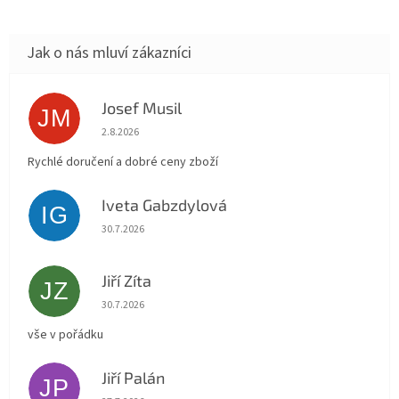
Josef Musil
JM
Hodnocení obchodu je 5 z 5 hvězdiček.
2.8.2026
Rychlé doručení a dobré ceny zboží
Iveta Gabzdylová
IG
Hodnocení obchodu je 5 z 5 hvězdiček.
30.7.2026
Jiří Zíta
JZ
Hodnocení obchodu je 5 z 5 hvězdiček.
30.7.2026
vše v pořádku
Jiří Palán
JP
Hodnocení obchodu je 5 z 5 hvězdiček.