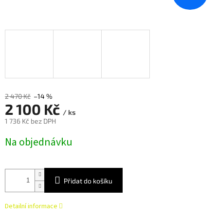
2 470 Kč
–14 %
2 100 Kč
/ ks
1 736 Kč bez DPH
Měrná
Na objednávku
cena:
Přidat do košíku
Detailní informace