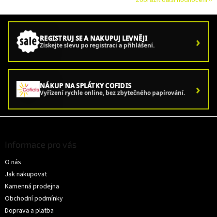
Zobrazit další hodnocení
›
REGISTRUJ SE A NAKUPUJ LEVNĚJI
Získejte slevu po registraci a přihlášení.
›
NÁKUP NA SPLÁTKY COFIDIS
Vyřízení rychle online, bez zbytečného papírování.
Z
á
p
Informace pro vás
a
O nás
t
í
Jak nakupovat
Kamenná prodejna
Obchodní podmínky
Doprava a platba