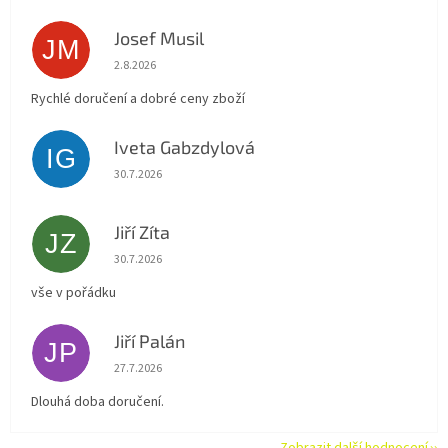
Josef Musil
JM
Hodnocení obchodu je 5 z 5 hvězdiček.
2.8.2026
Rychlé doručení a dobré ceny zboží
Iveta Gabzdylová
IG
Hodnocení obchodu je 5 z 5 hvězdiček.
30.7.2026
Jiří Zíta
JZ
Hodnocení obchodu je 5 z 5 hvězdiček.
30.7.2026
vše v pořádku
Jiří Palán
JP
Hodnocení obchodu je 5 z 5 hvězdiček.
27.7.2026
Dlouhá doba doručení.