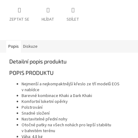
ZEPTAT SE
HLÍDAT
SDÍLET
Popis
Diskuze
Detailní popis produktu
POPIS PRODUKTU
Nejmenší a nejkompaktnější křeslo ze tří modelů EOS
v nabídce
Barevné kombinace Khaki a Dark Khaki
Komfortní loketní opěrky
Polstrování
Snadné složení
Nastavitelné přední nohy
Otočné patky na všech nohách pro lepší stabilitu
v bahnitém terénu
Váha: 4.8 kg