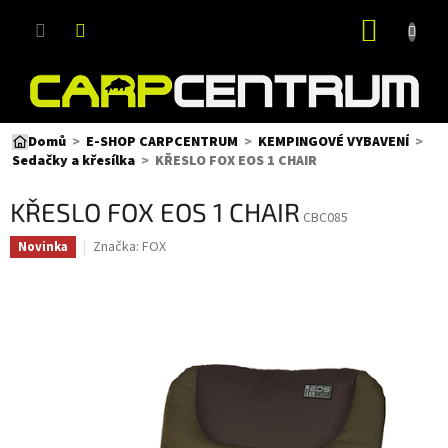
Přejít
NÁKUP
na
obsah
KOŠÍK
Domů
E-SHOP CARPCENTRUM
KEMPINGOVÉ VYBAVENÍ
KŘESLO FOX EOS 1 CHAIR
Sedačky a křesílka
KŘESLO FOX EOS 1 CHAIR
CBC085
Značka:
FOX
Novinka