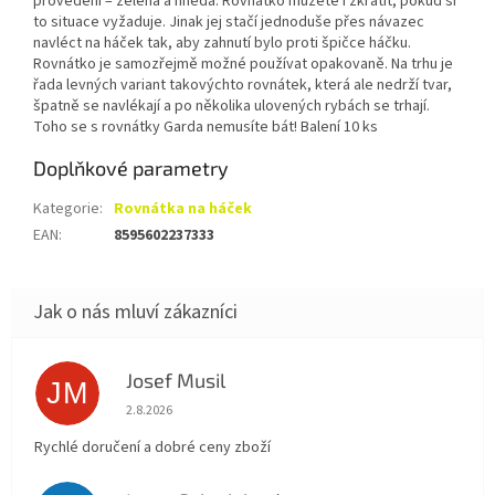
provedení – zelená a hnědá. Rovnátko můžete i zkrátit, pokud si
to situace vyžaduje. Jinak jej stačí jednoduše přes návazec
navléct na háček tak, aby zahnutí bylo proti špičce háčku.
Rovnátko je samozřejmě možné používat opakovaně. Na trhu je
řada levných variant takovýchto rovnátek, která ale nedrží tvar,
špatně se navlékají a po několika ulovených rybách se trhají.
Toho se s rovnátky Garda nemusíte bát! Balení 10 ks
Doplňkové parametry
Kategorie
:
Rovnátka na háček
EAN
:
8595602237333
Josef Musil
JM
Hodnocení obchodu je 5 z 5 hvězdiček.
2.8.2026
Rychlé doručení a dobré ceny zboží