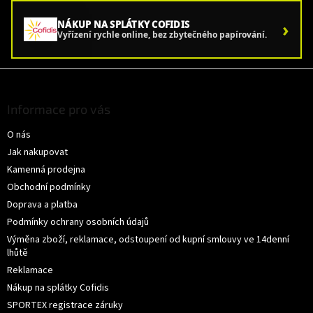
›
NÁKUP NA SPLÁTKY COFIDIS
Vyřízení rychle online, bez zbytečného papírování.
Z
á
p
Informace pro vás
a
O nás
t
í
Jak nakupovat
Kamenná prodejna
Obchodní podmínky
Doprava a platba
Podmínky ochrany osobních údajů
Výměna zboží, reklamace, odstoupení od kupní smlouvy ve 14denní
lhůtě
Reklamace
Nákup na splátky Cofidis
SPORTEX registrace záruky