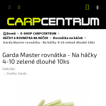
Přejít
NÁKUP
na
obsah
KOŠÍK
Domů
E-SHOP CARPCENTRUM
HÁČKY A ROVNÁTKA NA HÁČEK
Rovnátka na háček
Garda Master rovnátka - Na háčky 4-10 zelené dlouhé 10ks
Garda Master rovnátka - Na háčky
4-10 zelené dlouhé 10ks
GAR1062
Značka:
Garda