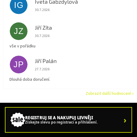
Iveta Gabzdylová
IG
Hodnocení obchodu je 5 z 5 hvězdiček.
30.7.2026
Jiří Zíta
JZ
Hodnocení obchodu je 5 z 5 hvězdiček.
30.7.2026
vše v pořádku
Jiří Palán
JP
Hodnocení obchodu je 5 z 5 hvězdiček.
27.7.2026
Dlouhá doba doručení.
Zobrazit další hodnocení
›
REGISTRUJ SE A NAKUPUJ LEVNĚJI
Získejte slevu po registraci a přihlášení.