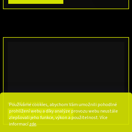
KDE NÁS NAJDETE
Používáme cookies, abychom Vám umožnili pohodlné
prohlížení webu a díky analýze provozu webu neustále
Dolní Valy 515, Uherský Brod
zlepšovali jeho funkce, výkon a použitelnost. Více
informací
zde
.