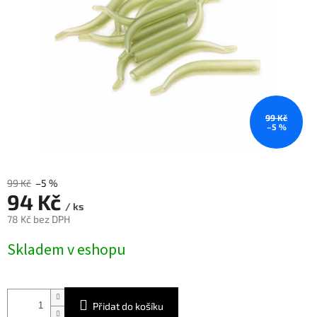
99 Kč
–5 %
99 Kč
–5 %
94 Kč
/ ks
78 Kč bez DPH
Měrná
Skladem v eshopu
cena:
Přidat do košíku