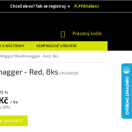
NÁKUPNÍ
Prázdný košík
KOŠÍK
Y A NÁSTRAHY
KEMPINGOVÉ VYBAVENÍ
 Maggot Mouthsnagger - Red, 8ks
agger - Red, 8ks
CRU200205
15 %
 Kč
/ ks
z DPH
E VARIANTU