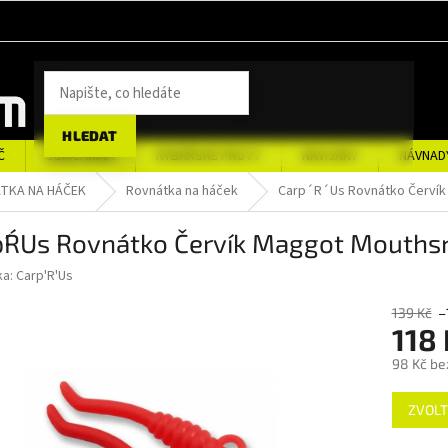
HLEDAT
Č
SUMCAŘINA
RYBÁŘSKÉ PRUTY
NAVIJÁKY
NÁVNAD
ÁTKA NA HÁČEK
Rovnátka na háček
Carp´R´Us Rovnátko Červík
´R´Us Rovnátko Červík Maggot Mouthsn
ka:
Carp'R'Us
139 Kč
–
118
98 Kč be
Měrná
ZVOLT
cena: