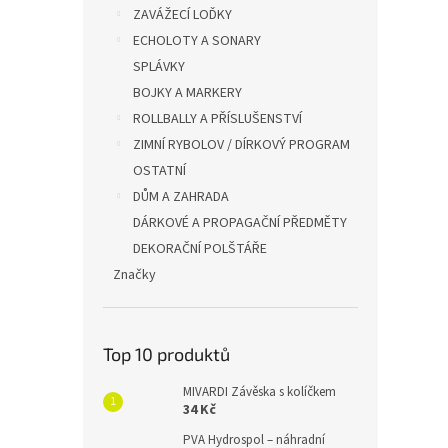
ZAVÁŽECÍ LOĎKY
ECHOLOTY A SONARY
SPLÁVKY
BOJKY A MARKERY
ROLLBALLY A PŘÍSLUŠENSTVÍ
ZIMNÍ RYBOLOV / DÍRKOVÝ PROGRAM
OSTATNÍ
DŮM A ZAHRADA
DÁRKOVÉ A PROPAGAČNÍ PŘEDMĚTY
DEKORAČNÍ POLŠTÁŘE
Značky
Top 10 produktů
MIVARDI Závěska s kolíčkem
34 Kč
PVA Hydrospol – náhradní