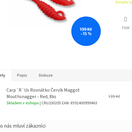
Detailní 
TISK
139 Kč
–15 %
nty
Popis
Diskuze
Carp´R´Us Rovnátko Červík Maggot
Mouthsnagger - Red, 8ks
139 Kč
Skladem v eshopu
| CRU200205
EAN:
8592400999463