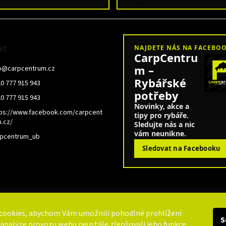
kt
NAJDETE NÁS NA FACEBO
CarpCentru
m –
o
@
carpcentrum.cz
Rybářské
0 777 915 943
potřeby
0 777 915 943
Novinky, akce a
ps://www.facebook.com/carpcent
tipy pro rybáře.
.cz/
Sledujte nás a nic
vám neunikne.
rpcentrum_ub
Sledovat na Facebooku
cookies, abychom Vám umožnili pohodlné prohlížení
S
 analýze provozu webu neustále zlepšovali jeho funkce,