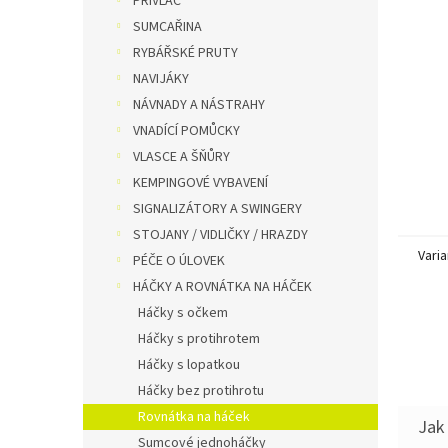
PŘÍVLAČ
n
SUMCAŘINA
e
RYBÁŘSKÉ PRUTY
l
NAVIJÁKY
NÁVNADY A NÁSTRAHY
VNADÍCÍ POMŮCKY
VLASCE A ŠŇŮRY
KEMPINGOVÉ VYBAVENÍ
SIGNALIZÁTORY A SWINGERY
STOJANY / VIDLIČKY / HRAZDY
Varia
PÉČE O ÚLOVEK
HÁČKY A ROVNÁTKA NA HÁČEK
Háčky s očkem
Háčky s protihrotem
Háčky s lopatkou
Háčky bez protihrotu
Rovnátka na háček
Sumcové jednoháčky