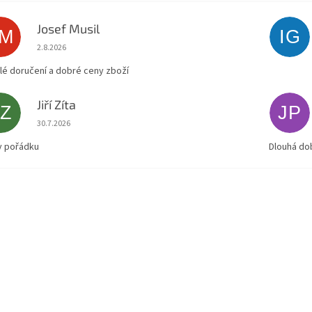
Josef Musil
JM
IG
Hodnocení obchodu je 5 z 5 hvězdiček.
2.8.2026
lé doručení a dobré ceny zboží
Jiří Zíta
JZ
JP
Hodnocení obchodu je 5 z 5 hvězdiček.
30.7.2026
v pořádku
Dlouhá do