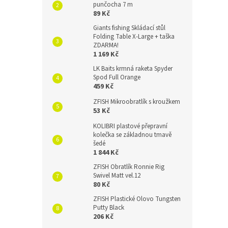
punčocha 7 m
89 Kč
Giants fishing Skládací stůl
Folding Table X-Large + taška
ZDARMA!
1 169 Kč
LK Baits krmná raketa Spyder
Spod Full Orange
459 Kč
ZFISH Mikroobratlík s kroužkem
53 Kč
KOLIBRI plastové přepravní
kolečka se základnou tmavě
šedé
1 844 Kč
ZFISH Obratlík Ronnie Rig
Swivel Matt vel.12
80 Kč
ZFISH Plastické Olovo Tungsten
Putty Black
206 Kč