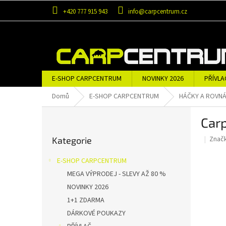
Přejít
+420 777 915 943
info@carpcentrum.cz
na
obsah
E-SHOP CARPCENTRUM
NOVINKY 2026
PŘÍVLA
OBLEČENÍ A OBUV
ZNAČKY
Domů
E-SHOP CARPCENTRUM
HÁČKY A ROVN
P
Carp
o
Přeskočit
s
Znač
Kategorie
kategorie
t
r
E-SHOP CARPCENTRUM
a
MEGA VÝPRODEJ - SLEVY AŽ 80 %
n
NOVINKY 2026
n
í
1+1 ZDARMA
p
DÁRKOVÉ POUKAZY
a