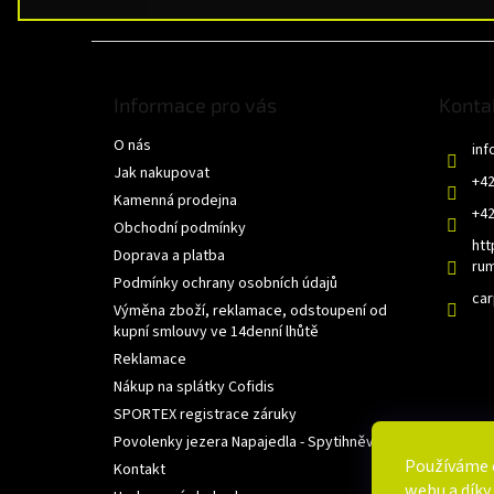
Z
á
p
Informace pro vás
Konta
a
O nás
t
inf
í
Jak nakupovat
+42
Kamenná prodejna
+42
Obchodní podmínky
htt
Doprava a platba
rum
Podmínky ochrany osobních údajů
ca
Výměna zboží, reklamace, odstoupení od
kupní smlouvy ve 14denní lhůtě
Reklamace
Nákup na splátky Cofidis
SPORTEX registrace záruky
Povolenky jezera Napajedla - Spytihněv
Používáme 
Kontakt
webu a díky