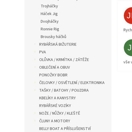
Trojháčky
Háček Jig
Dvojháčky
Ronnie Rig
Rych
Brousky háčků
RYBÁŘSKÁ BIŽUTERIE
PVA
OLŮVKA / KRMÍTKA / ZÁTĚŽE
vše 
OBLEČENÍ A OBUV
PONOŽKY BOBR
ČELOVKY / OSVĚTLENÍ / ELEKTRONIKA
TAŠKY / BATOHY / POUZDRA
KBELÍKY A KANYSTRY
RYBÁŘSKÉ VOZÍKY
NOŽE / NŮŽKY / KLEŠTĚ
ČLUNY A MOTORY
BELLY BOAT A PŘÍSLUŠENSTVÍ