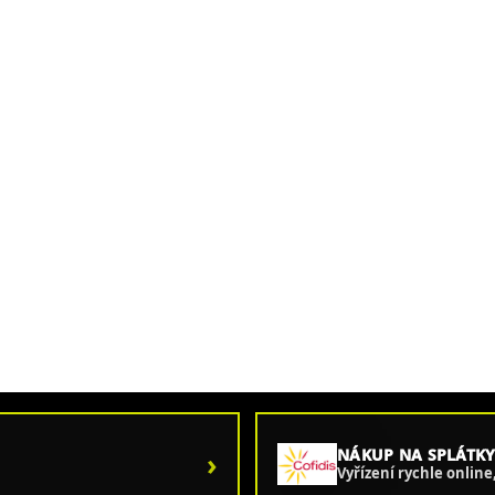
›
NÁKUP NA SPLÁTKY
Vyřízení rychle onlin