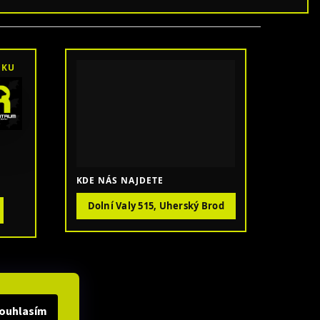
OKU
KDE NÁS NAJDETE
Dolní Valy 515, Uherský Brod
ouhlasím