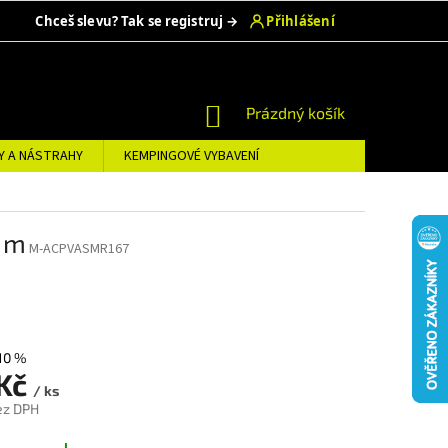
NÁKUPNÍ
Prázdný košík
KOŠÍK
Y A NÁSTRAHY
KEMPINGOVÉ VYBAVENÍ
 m
M-ACPVASMR167
10 %
 Kč
/ ks
ez DPH