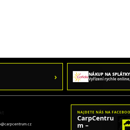
›
NÁKUP NA SPLÁTKY
Vyřízení rychle onlin
kt
NAJDETE NÁS NA FACEBO
CarpCentru
m –
o
@
carpcentrum.cz