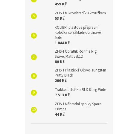
459 Kč
ZFISH Mikroobratlík s kroužkem
53 Kč
KOLIBRI plastové přepravní
kolečka se základnou tmavě
šedé
1 844 Kč
ZFISH Obratlík Ronnie Rig
Swivel Matt vel.12
80 Kč
ZFISH Plastické Olovo Tungsten
Putty Black
206 Kč
Trakker Lehátko RLX 8 Leg Wide
7 513 Kč
ZFISH Náhradní spojky Spare
Crimps
44 Kč