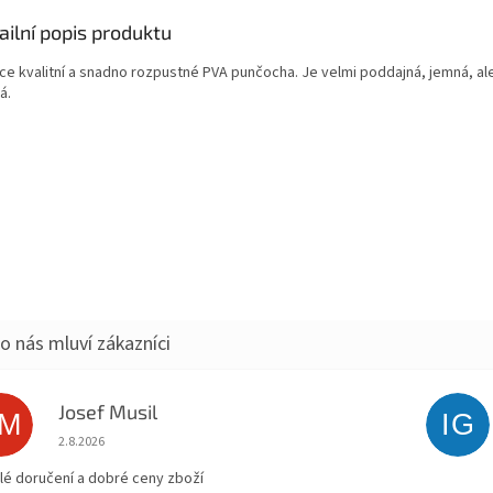
ailní popis produktu
ce kvalitní a snadno rozpustné PVA punčocha. Je velmi poddajná, jemná, al
á.
Josef Musil
JM
IG
Hodnocení obchodu je 5 z 5 hvězdiček.
2.8.2026
lé doručení a dobré ceny zboží