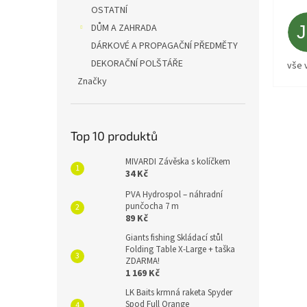
OSTATNÍ
DŮM A ZAHRADA
DÁRKOVÉ A PROPAGAČNÍ PŘEDMĚTY
DEKORAČNÍ POLŠTÁŘE
vše 
Značky
Top 10 produktů
MIVARDI Závěska s kolíčkem
34 Kč
PVA Hydrospol – náhradní
punčocha 7 m
89 Kč
Giants fishing Skládací stůl
Folding Table X-Large + taška
ZDARMA!
1 169 Kč
LK Baits krmná raketa Spyder
Spod Full Orange