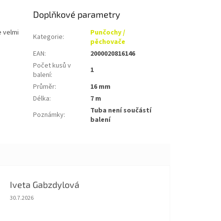
Doplňkové parametry
e velmi
Punčochy /
Kategorie
:
pěchovače
EAN
:
2000020816146
Počet kusů v
1
balení
:
Průměr
:
16 mm
Délka
:
7 m
Tuba není součástí
Poznámky
:
balení
Iveta Gabzdylová
Hodnocení obchodu je 5 z 5 hvězdiček.
30.7.2026