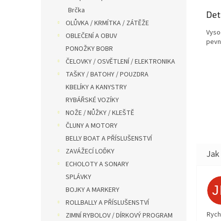
Brčka
Det
OLŮVKA / KRMÍTKA / ZÁTĚŽE
Vyso
OBLEČENÍ A OBUV
pevn
PONOŽKY BOBR
ČELOVKY / OSVĚTLENÍ / ELEKTRONIKA
TAŠKY / BATOHY / POUZDRA
KBELÍKY A KANYSTRY
RYBÁŘSKÉ VOZÍKY
NOŽE / NŮŽKY / KLEŠTĚ
ČLUNY A MOTORY
BELLY BOAT A PŘÍSLUŠENSTVÍ
ZAVÁŽECÍ LOĎKY
ECHOLOTY A SONARY
SPLÁVKY
BOJKY A MARKERY
ROLLBALLY A PŘÍSLUŠENSTVÍ
Rych
ZIMNÍ RYBOLOV / DÍRKOVÝ PROGRAM