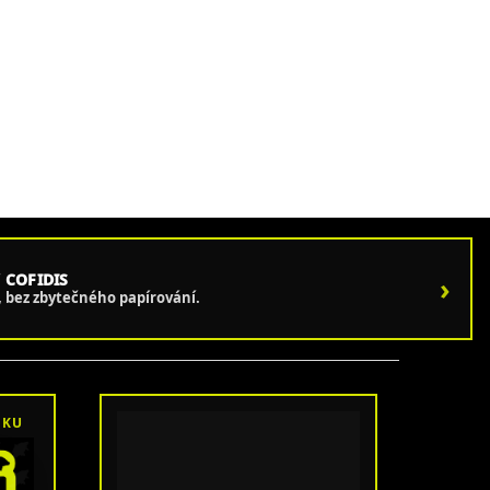
 COFIDIS
›
e, bez zbytečného papírování.
OKU