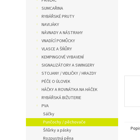
PŘÍVLAČ
n
SUMCAŘINA
e
RYBÁŘSKÉ PRUTY
l
NAVIJÁKY
NÁVNADY A NÁSTRAHY
VNADÍCÍ POMŮCKY
VLASCE A ŠŇŮRY
KEMPINGOVÉ VYBAVENÍ
SIGNALIZÁTORY A SWINGERY
STOJANY / VIDLIČKY / HRAZDY
PÉČE O ÚLOVEK
HÁČKY A ROVNÁTKA NA HÁČEK
RYBÁŘSKÁ BIŽUTERIE
PVA
Sáčky
Punčochy / pěchovače
Popi
Šňůrky a pásky
Rozpustná pěna