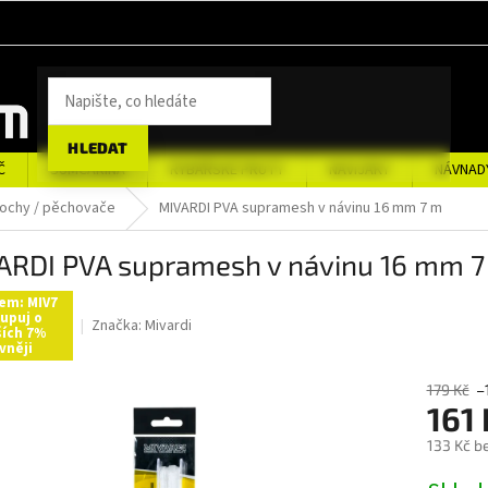
HLEDAT
Č
SUMCAŘINA
RYBÁŘSKÉ PRUTY
NAVIJÁKY
NÁVNAD
ochy / pěchovače
MIVARDI PVA supramesh v návinu 16 mm 7 m
ARDI PVA supramesh v návinu 16 mm 7
em: MIV7
upuj o
Značka:
Mivardi
ších 7%
vněji
179 Kč
–
161
133 Kč b
Měrná