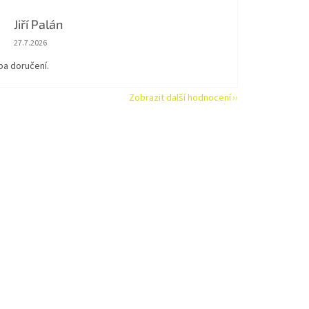
Jiří Palán
Hodnocení obchodu je 5 z 5 hvězdiček.
27.7.2026
ba doručení.
Zobrazit další hodnocení