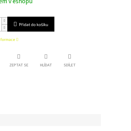
em v eshopu
Přidat do košíku
informace
ZEPTAT SE
HLÍDAT
SDÍLET