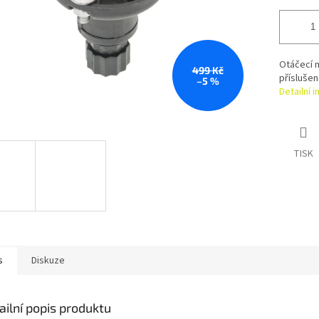
Otáčecí m
499 Kč
příslušen
–5 %
Detailní 
TISK
s
Diskuze
ailní popis produktu