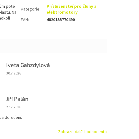
rým poté
Příslušenství pro čluny a
Kategorie
:
lastu. Na
elektromotory
hokoli
EAN
:
4820155770490
Iveta Gabzdylová
Hodnocení obchodu je 5 z 5 hvězdiček.
30.7.2026
Jiří Palán
Hodnocení obchodu je 5 z 5 hvězdiček.
27.7.2026
ba doručení.
Zobrazit další hodnocení