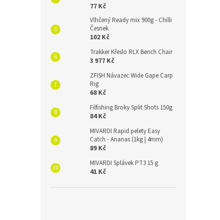
77 Kč
Vlhčený Ready mix 900g - Chilli
Česnek
102 Kč
Trakker Křeslo RLX Bench Chair
3 977 Kč
ZFISH Návazec Wide Gape Carp
Rig
68 Kč
Filfishing Broky Split Shots 150g
84 Kč
MIVARDI Rapid pelety Easy
Catch - Ananas (1kg | 4mm)
89 Kč
MIVARDI Splávek PT3 15 g
41 Kč