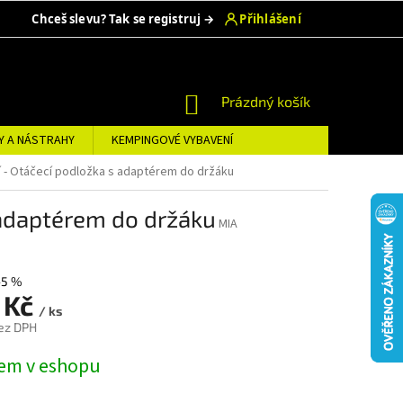
NÁKUPNÍ
Prázdný košík
KOŠÍK
Y A NÁSTRAHY
KEMPINGOVÉ VYBAVENÍ
í - Otáčecí podložka s adaptérem do držáku
 adaptérem do držáku
MIA
–5 %
 Kč
/ ks
ez DPH
em v eshopu