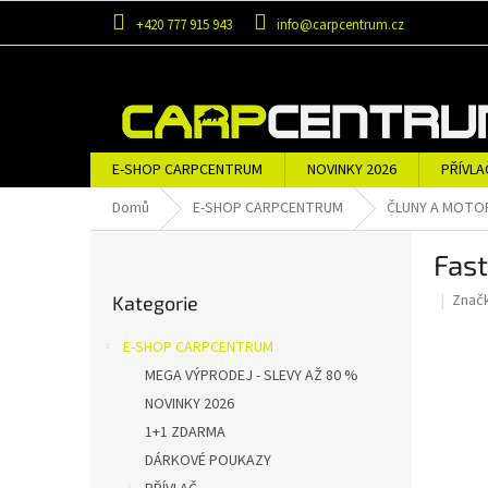
Přejít
+420 777 915 943
info@carpcentrum.cz
na
obsah
E-SHOP CARPCENTRUM
NOVINKY 2026
PŘÍVLA
OBLEČENÍ A OBUV
ZNAČKY
Domů
E-SHOP CARPCENTRUM
ČLUNY A MOTO
P
Fast
o
Přeskočit
s
Znač
Kategorie
kategorie
t
r
E-SHOP CARPCENTRUM
a
MEGA VÝPRODEJ - SLEVY AŽ 80 %
n
NOVINKY 2026
n
í
1+1 ZDARMA
p
DÁRKOVÉ POUKAZY
a