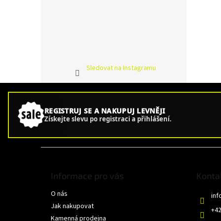
Sledovat na Instagramu
REGISTRUJ SE A NAKUPUJ LEVNĚJI
Získejte slevu po registraci a přihlášení.
Z
á
p
Informace pro vás
Konta
a
O nás
t
inf
í
Jak nakupovat
+42
Kamenná prodejna