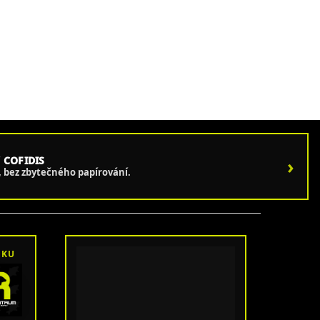
 COFIDIS
›
e, bez zbytečného papírování.
OKU