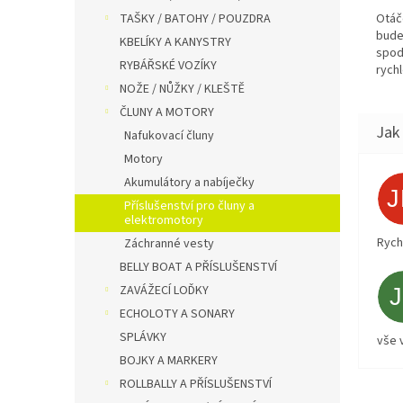
Otáč
TAŠKY / BATOHY / POUZDRA
bude
KBELÍKY A KANYSTRY
spod
RYBÁŘSKÉ VOZÍKY
rych
NOŽE / NŮŽKY / KLEŠTĚ
ČLUNY A MOTORY
Nafukovací čluny
Motory
Akumulátory a nabíječky
Příslušenství pro čluny a
elektromotory
Rych
Záchranné vesty
BELLY BOAT A PŘÍSLUŠENSTVÍ
ZAVÁŽECÍ LOĎKY
ECHOLOTY A SONARY
SPLÁVKY
vše 
BOJKY A MARKERY
ROLLBALLY A PŘÍSLUŠENSTVÍ