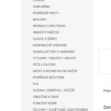
PŘÍVLAČ
n
SUMCAŘINA
e
RYBÁŘSKÉ PRUTY
l
NAVIJÁKY
NÁVNADY A NÁSTRAHY
VNADÍCÍ POMŮCKY
VLASCE A ŠŇŮRY
KEMPINGOVÉ VYBAVENÍ
SIGNALIZÁTORY A SWINGERY
STOJANY / VIDLIČKY / HRAZDY
PÉČE O ÚLOVEK
HÁČKY A ROVNÁTKA NA HÁČEK
RYBÁŘSKÁ BIŽUTERIE
PVA
OLŮVKA / KRMÍTKA / ZÁTĚŽE
Popi
OBLEČENÍ A OBUV
PONOŽKY BOBR
Det
ČELOVKY / OSVĚTLENÍ / ELEKTRONIKA