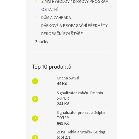
ZIMNÍ RYBOLOV / DÍRKOVÝ PROGRAM
OSTATNÍ
DŮM A ZAHRADA
DÁRKOVÉ A PROPAGAČNÍ PŘEDMĚTY
DEKORAČNÍ POLŠTÁŘE
Značky
Top 10 produktů
Grippa Swivel
44 Kč
Signalizátor záběru Delphin
SKIPER
241 Kč
Signalizátor pro sadu Delphin
TOTEM
665 Kč
ZFISH Jehla a vrtáček Baiting
tool 2v1