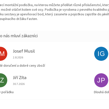
ecí montážní podložka, na kterou můžete přidělat různé příslušenství, kte
 možné otáčet kolem své osy. Podložka je vyrobena z pevného kvalitního p
ku sestavy je upevňovací bod, který zasunete a pojistkou zajistíte do jaké
loupínacího držáku Fasten.
Josef Musil
JM
IG
Hodnocení obchodu je 5 z 5 hvězdiček.
2.8.2026
lé doručení a dobré ceny zboží
Jiří Zíta
JZ
JP
Hodnocení obchodu je 5 z 5 hvězdiček.
30.7.2026
v pořádku
Dlouhá do