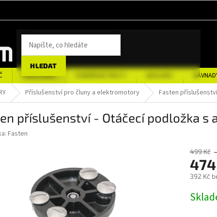
HLEDAT
Č
SUMCAŘINA
RYBÁŘSKÉ PRUTY
NAVIJÁKY
NÁVNAD
RY
Příslušenství pro čluny a elektromotory
Fasten příslušenstv
en příslušenství - Otáčecí podložka s
ka:
Fasten
499 Kč
474
392 Kč b
Měrná
Sklad
cena: