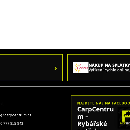
›
NÁKUP NA SPLÁTKY
Vyřízení rychle onlin
kt
NAJDETE NÁS NA FACEBO
CarpCentru
m –
o
@
carpcentrum.cz
Rybářské
0 777 915 943