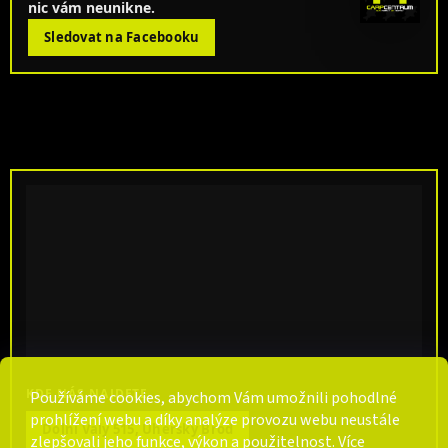
nic vám neunikne.
Sledovat na Facebooku
KDE NÁS NAJDETE
Používáme cookies, abychom Vám umožnili pohodlné
prohlížení webu a díky analýze provozu webu neustále
Dolní Valy 515, Uherský Brod
zlepšovali jeho funkce, výkon a použitelnost. Více