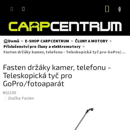
Přejít
NÁKUP
na
obsah
KOŠÍK
Domů
E-SHOP CARPCENTRUM
ČLUNY A MOTORY
Příslušenství pro čluny a elektromotory
Fasten držáky kamer, telefonu - Teleskopická tyč pro GoPro/fotoaparát
Fasten držáky kamer, telefonu -
Teleskopická tyč pro
GoPro/fotoaparát
NG1100
Značka:
Fasten