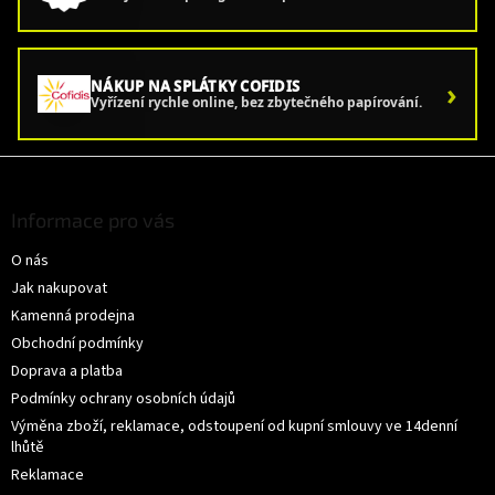
›
NÁKUP NA SPLÁTKY COFIDIS
Vyřízení rychle online, bez zbytečného papírování.
Z
á
p
Informace pro vás
a
O nás
t
í
Jak nakupovat
Kamenná prodejna
Obchodní podmínky
Doprava a platba
Podmínky ochrany osobních údajů
Výměna zboží, reklamace, odstoupení od kupní smlouvy ve 14denní
lhůtě
Reklamace