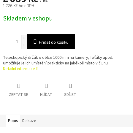
/ ks
1 726 Kč bez DPH
Měrná
Skladem v eshopu
cena:
Přidat do košíku
Teleskopický držák o délce 1000 mm na kamery, foťáky apod.
Umožňuje jejich umístění prakticky na jakékoli místo v člunu.
Detailní informace
ZEPTAT SE
HLÍDAT
SDÍLET
Popis
Diskuze