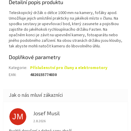
Detailní popis produktu
Teleskopický držák o délce 1000 mm na kamery, foťáky apod.
Umožňuje jejich umístění prakticky na jakékoli místo v člunu. Na
spodku sestavy je upevňovací bod, který zasunete a pojistkou
zajistíte do jakéhokoli rychloupínacího držáku Fasten. Na
opačném konci je závit na upevnění kamery, fotoaparátu nebo
jiného podobného zařízení. Na obou stranách držáku jsou klouby,
tak abyste mohli natočit kameru do libovolného úhlu.
Doplňkové parametry
Kategorie
:
Příslušenství pro čluny a elektromotory
EAN
:
4820155774030
Josef Musil
JM
Hodnocení obchodu je 5 z 5 hvězdiček.
2.8.2026