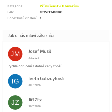
Kategorie
:
Příslušenství k bivakům
EAN
:
8595712406803
Počet kusů v balení
:
1
Josef Musil
JM
Hodnocení obchodu je 5 z 5 hvězdiček.
2.8.2026
Rychlé doručení a dobré ceny zboží
Iveta Gabzdylová
IG
Hodnocení obchodu je 5 z 5 hvězdiček.
30.7.2026
Jiří Zíta
JZ
Hodnocení obchodu je 5 z 5 hvězdiček.
30.7.2026