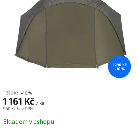
1 290 Kč
–10 %
1 290 Kč
–10 %
1 161 Kč
/ ks
960 Kč bez DPH
Měrná
Skladem v eshopu
cena: