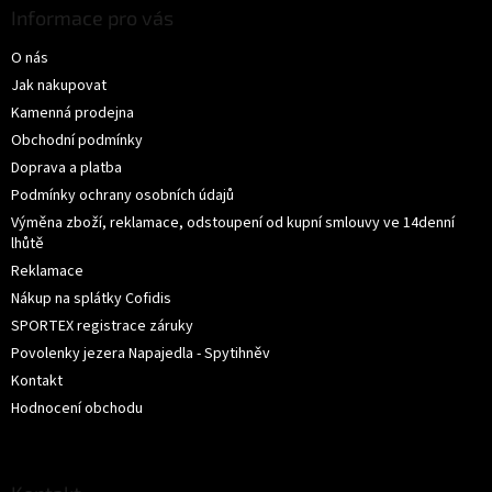
p
Informace pro vás
a
O nás
t
í
Jak nakupovat
Kamenná prodejna
Obchodní podmínky
Doprava a platba
Podmínky ochrany osobních údajů
Výměna zboží, reklamace, odstoupení od kupní smlouvy ve 14denní
lhůtě
Reklamace
Nákup na splátky Cofidis
SPORTEX registrace záruky
Povolenky jezera Napajedla - Spytihněv
Kontakt
Hodnocení obchodu