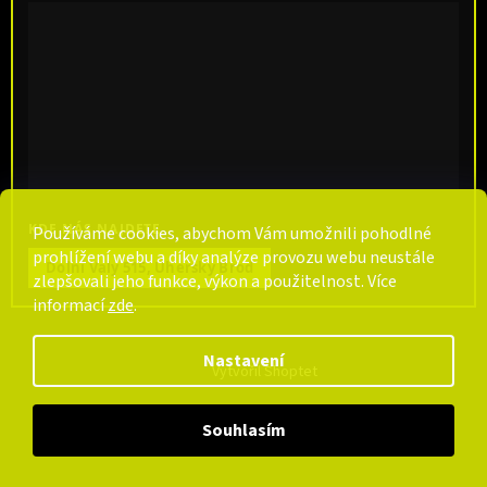
KDE NÁS NAJDETE
Používáme cookies, abychom Vám umožnili pohodlné
prohlížení webu a díky analýze provozu webu neustále
Dolní Valy 515, Uherský Brod
zlepšovali jeho funkce, výkon a použitelnost. Více
informací
zde
.
Nastavení
Vytvořil Shoptet
Souhlasím
Copyright 2026
CarpCentrum
. Všechna práva vyhrazena.