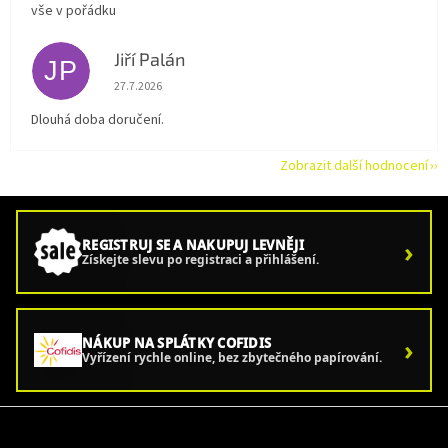
vše v pořádku
Jiří Palán
JP
Hodnocení obchodu je 5 z 5 hvězdiček.
27.7.2026
Dlouhá doba doručení.
Zobrazit další hodnocení
›
REGISTRUJ SE A NAKUPUJ LEVNĚJI
Získejte slevu po registraci a přihlášení.
›
NÁKUP NA SPLÁTKY COFIDIS
Vyřízení rychle online, bez zbytečného papírování.
Z
á