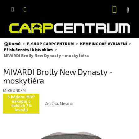
Přejít
NÁKUP
na
obsah
KOŠÍK
Domů
E-SHOP CARPCENTRUM
KEMPINGOVÉ VYBAVENÍ
Příslušenství k bivakům
MIVARDI Brolly New Dynasty - moskytiéra
MIVARDI Brolly New Dynasty -
moskytiéra
M-BRONDFM
S kódem: MIV7
nakupuj o
Značka:
Mivardi
dalších 7%
levněji